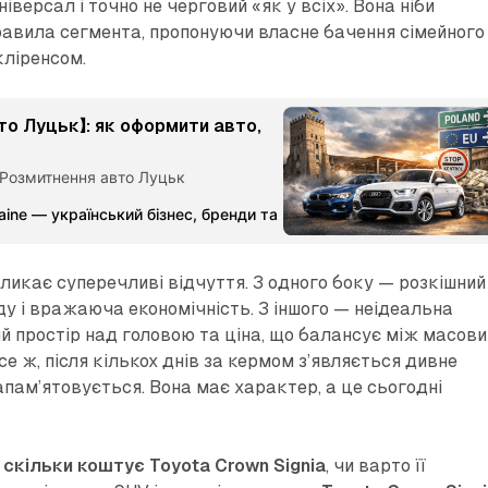
іверсал і точно не черговий «як у всіх». Вона ніби
равила сегмента, пропонуючи власне бачення сімейного
кліренсом.
то Луцьк】: як оформити авто,
 Розмитнення авто Луцьк
aine — український бізнес, бренди та партнерства
Команда Ме
ликає суперечливі відчуття. З одного боку — розкішний
ду і вражаюча економічність. З іншого — неідеальна
й простір над головою та ціна, що балансує між масови
се ж, після кількох днів за кермом з’являється дивне
апам’ятовується. Вона має характер, а це сьогодні
:
скільки коштує Toyota Crown Signia
, чи варто її