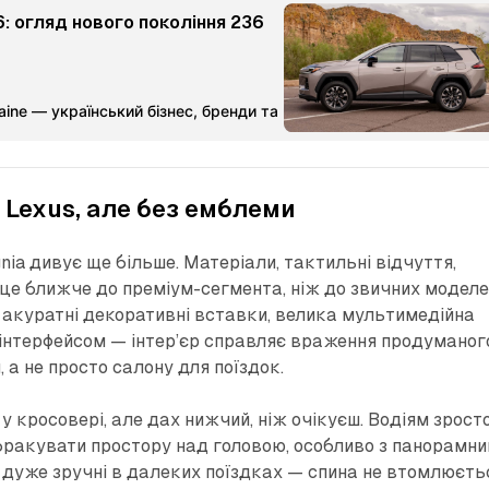
: огляд нового покоління 236
aine — український бізнес, бренди та партнерства
Команда Ме
Lexus, але без емблеми
nia дивує ще більше. Матеріали, тактильні відчуття,
 це ближче до преміум-сегмента, ніж до звичних модел
, акуратні декоративні вставки, велика мультимедійна
 інтерфейсом — інтер’єр справляє враження продуманог
 а не просто салону для поїздок.
у кросовері, але дах нижчий, ніж очікуєш. Водіям зрост
бракувати простору над головою, особливо з панорамн
я дуже зручні в далеких поїздках — спина не втомлюєть