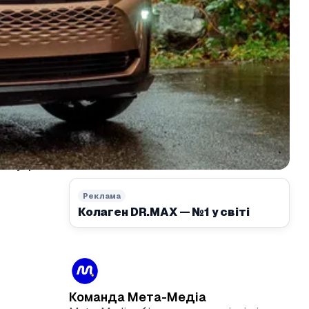
 тому цікавий
Реклама
Колаген DR.MAX — №1 у світі
у
Команда Мета-Медіа