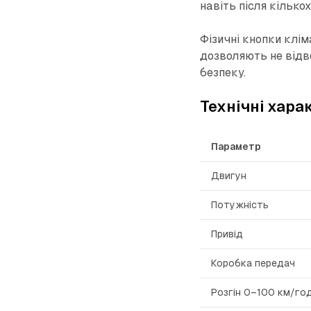
навіть після кілько
Фізичні кнопки клім
дозволяють не відво
безпеку.
Технічні хара
Параметр
Двигун
Потужність
Привід
Коробка передач
Розгін 0–100 км/го