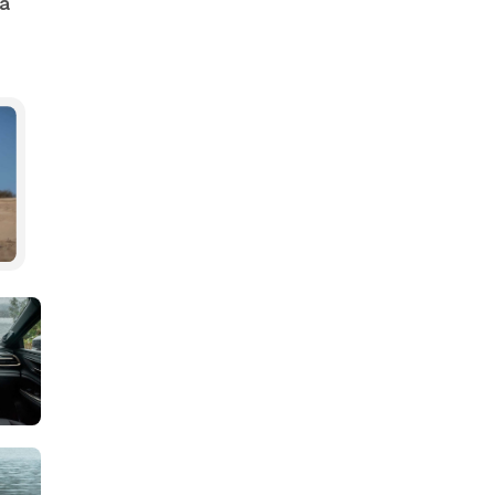
ia
та-Медіа