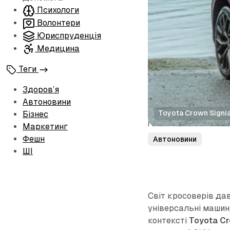
Психологи
Волонтери
Юриспруденція
Медицина
Теги
Здоров’я
Автоновини
Toyota Crown Signi
Бізнес
Головна
/
Автоновини
Маркетинг
Фешн
Автоновини
ШІ
Світ кросоверів да
універсальні машини
контексті
Toyota Cr