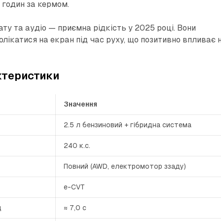
х годин за кермом.
ату та аудіо — приємна рідкість у 2025 році. Вони
лікатися на екран під час руху, що позитивно впливає 
ктеристики
Значення
2.5 л бензиновий + гібридна система
240 к.с.
Повний (AWD, електромотор ззаду)
e-CVT
д
≈ 7,0 с