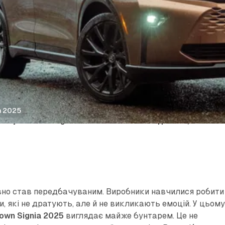
a 2025
/
Toyota Crown Signia 2025 — автомобіль не для всіх, але саме
вно став передбачуваним. Виробники навчилися робити
, які не дратують, але й не викликають емоцій. У цьом
own Signia 2025
виглядає майже бунтарем. Це не