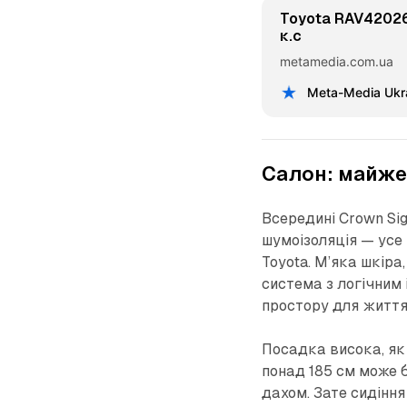
Toyota RAV42026
к.с
metamedia.com.ua
Meta-Media Ukr
Салон: майже 
Всередині Crown Sig
шумоізоляція — усе
Toyota. М’яка шкіра
система з логічним
простору для життя,
Посадка висока, як 
понад 185 см може 
дахом. Зате сидінн