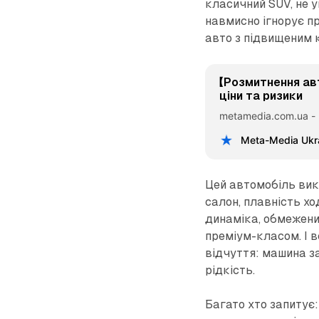
класичний SUV, не ун
навмисно ігнорує п
авто з підвищеним 
【Розмитнення ав
ціни та ризики
metamedia.com.ua -
Meta-Media Ukr
Цей автомобіль вик
салон, плавність хо
динаміка, обмежени
преміум-класом. І в
відчуття: машина з
рідкість.
Багато хто запитує