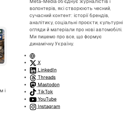
Meta-Media об’єднує журналістів і
волонтерів, які створюють чесний,
сучасний контент: історії брендів,
аналітику, соціальні проєкти, культурні
огляди й матеріали про нові автомобілі.
Ми пишемо про все, що формує
динамічну Україну.
В
та-Медіа
е
X
б
LinkedIn
с
Threads
а
Mastodon
м і
й
TikTok
т
YouTube
Instagram