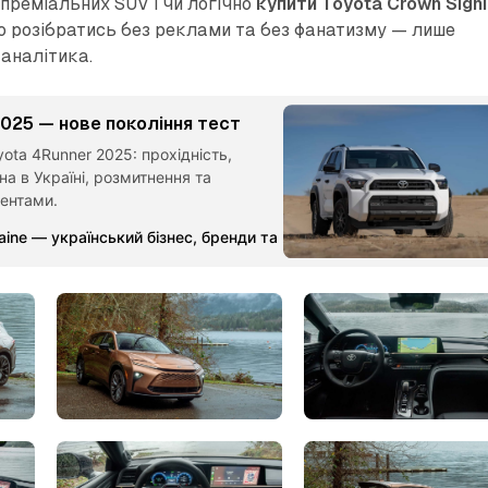
преміальних SUV і чи логічно
купити Toyota Crown Sign
мо розібратись без реклами та без фанатизму — лише
 аналітика.
2025 — нове покоління тест
ota 4Runner 2025: прохідність,
на в Україні, розмитнення та
рентами.
aine — український бізнес, бренди та партнерства
Команда Ме