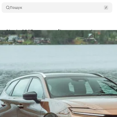
Пошук
wn Signia 2025 — автомобіль не для всіх, але сам
да Мета-Медіа
•
11 лютого 2026
•
7 хв читання