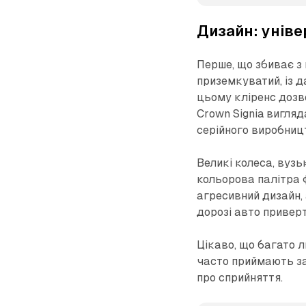
Дизайн: унів
Перше, що збиває з 
приземкуватий, із д
цьому кліренс дозво
Crown Signia вигля
серійного виробниц
Великі колеса, вузь
кольорова палітра 
агресивний дизайн, 
дорозі авто приверт
Цікаво, що багато л
часто приймають за
про сприйняття.