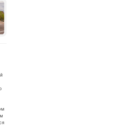
та-Медіа
ей
о
ом
им
ся