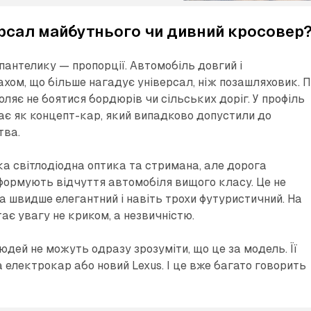
ерсал майбутнього чи дивний кросовер
пантелику — пропорції. Автомобіль довгий і
ахом, що більше нагадує універсал, ніж позашляховик. 
ляє не боятися бордюрів чи сільських доріг. У профіль
дає як концепт-кар, який випадково допустили до
тва.
ка світлодіодна оптика та стримана, але дорога
формують відчуття автомобіля вищого класу. Це не
а швидше елегантний і навіть трохи футуристичний. На
ає увагу не криком, а незвичністю.
юдей не можуть одразу зрозуміти, що це за модель. Її
 електрокар або новий Lexus. І це вже багато говорить