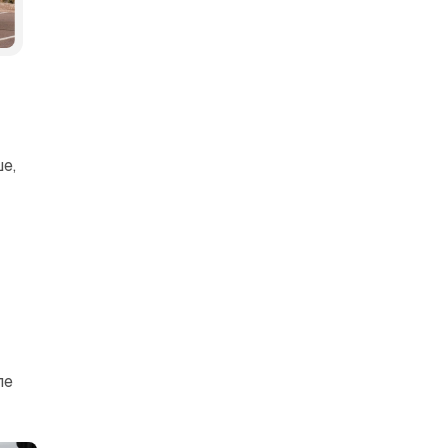
та-Медіа
е,
ле