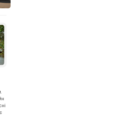
та-Медіа
.
йн
сні
є