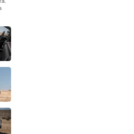
ка,
в