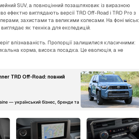
мейний SUV, а повноцінний позашляховик із виразною
во ефектно виглядають версії TRD Off-Road і TRD Pro з
ерами, захистами та великими колесами. На фоні місь
виглядає як техніка для експедицій.
еріг впізнаваність. Пропорції залишилися класичними:
икальна корма, висока посадка. Це еволюція, а не
ner TRD Off-Road: повний
aine — український бізнес, бренди та партнерства
Команда Ме