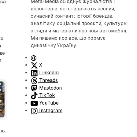
Meta-Media об’єднує журналістів і
ява
волонтерів, які створюють чесний,
сучасний контент: історії брендів,
аналітику, соціальні проєкти, культурні
огляди й матеріали про нові автомобілі.
Ми пишемо про все, що формує
их
динамічну Україну.
і
ше
В
и
е
X
б
LinkedIn
с
Threads
а
Mastodon
й
TikTok
т
YouTube
Instagram
та-Медіа
ів: