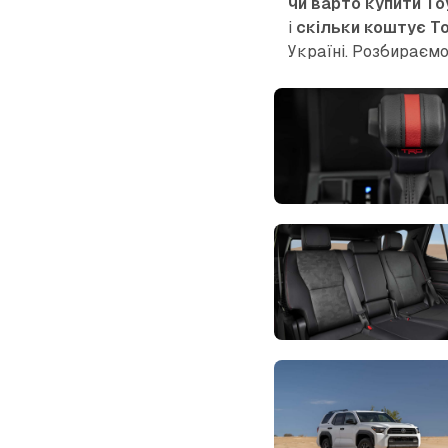
чи варто купити To
і
скільки коштує T
Україні. Розбираємо