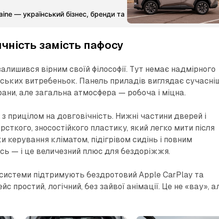
aine — український бізнес, бренди та партнерства
Команда Ме
чність замість пафосу
алишився вірним своїй філософії. Тут немає надмірного
ських витребеньок. Панель приладів виглядає сучасніш
рани, але загальна атмосфера — робоча і міцна.
 з прицілом на довговічність. Нижні частини дверей і
орсткого, зносостійкого пластику, який легко мити після
ки керування кліматом, підігрівом сидінь і повним
ь — і це величезний плюс для бездоріжжя.
 системи підтримують бездротовий Apple CarPlay та
ейс простий, логічний, без зайвої анімації. Це не «вау», а