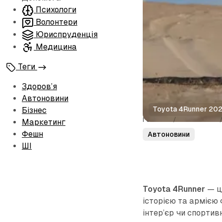
Психологи
Волонтери
Юриспруденція
Медицина
Теги
Здоров’я
Автоновини
Toyota 4Runner 20
Бізнес
Головна
/
Автоновини
Маркетинг
Фешн
Автоновини
ШІ
Toyota 4Runner
— ц
історією та армією 
інтер’єр чи спортив