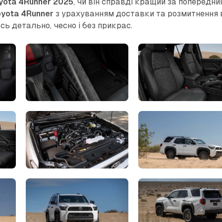
yota 4Runner 2025
, чи він справді кращий за попередни
oyota 4Runner
з урахуванням доставки та розмитнення 
сь детально, чесно і без прикрас.