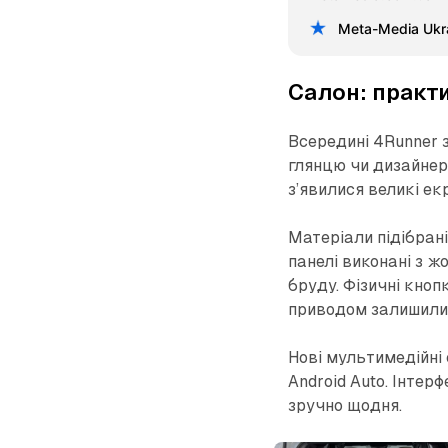
Meta-Media Ukr
Салон: практи
Всередині 4Runner з
глянцю чи дизайнер
з’явилися великі ек
Матеріали підібрані
панелі виконані з ж
бруду. Фізичні кноп
приводом залишилис
Нові мультимедійні
Android Auto. Інтерф
зручно щодня.