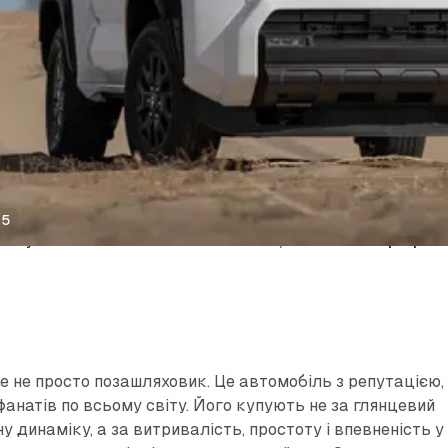
25
/
Toyota 4Runner 2025 — більше всього, але чи стало краще?
е не просто позашляховик. Це автомобіль з репутацією,
фанатів по всьому світу. Його купують не за глянцевий
ну динаміку, а за витривалість, простоту і впевненість у