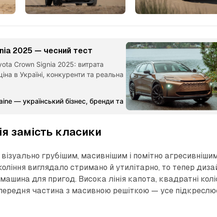
nia 2025 — чесний тест
ota Crown Signia 2025: витрата
ціна в Україні, конкуренти та реальна
aine — український бізнес, бренди та партнерства
Команда Ме
ія замість класики
візуально грубішим, масивнішим і помітно агресивнішим
оління виглядало стримано й утилітарно, то тепер диза
машина для пригод. Висока лінія капота, квадратні колі
передня частина з масивною решіткою — усе підкреслю