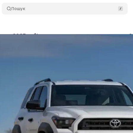
Пошук
nner 2025 — більше всього, але чи стало краще?
да Мета-Медіа
•
11 лютого 2026
•
6 хв читання