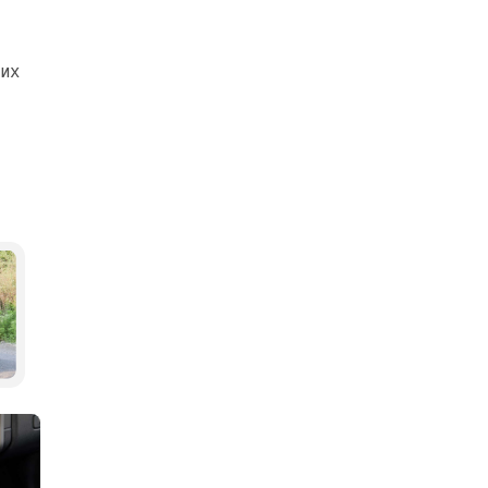
ких
та-Медіа