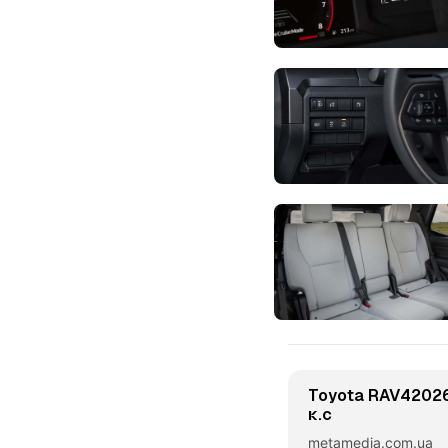
Toyota RAV42026
к.с
metamedia.com.ua