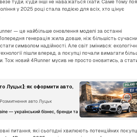
езе туди, куди інші не наважаться їхати. Саме тому по
оління у 2025 році стала подією для всіх, хто цінує
.
unner — це найбільше оновлення моделі за останні
 Попередня генерація жила довше, ніж більшість сучасн
 стати символом надійності. Але світ змінився: екологічн
ехнології пішли вперед, а покупці почали вимагати біль
. Тож новий 4Runner мусив не просто оновитись, а стат
то Луцьк】: як оформити авто,
 Розмитнення авто Луцьк
aine — український бізнес, бренди та партнерства
Команда Ме
овні питання, які сьогодні хвилюють потенційних покупц