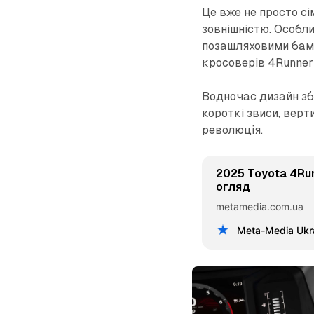
Це вже не просто сі
зовнішністю. Особли
позашляховими бамп
кросоверів 4Runner 
Водночас дизайн зб
короткі звиси, верт
революція.
2025 Toyota 4Run
огляд
metamedia.com.ua
Meta-Media Ukr