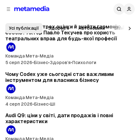
д
і
ч
о
4 хв читання
в
н
M
м
о
Останнє
Як подолати страх оцінки й знайти гармонію з
Усі публікації
Здоров’я
Автоновини
Бізнес
ї
і
собою? Актор Павло Текучев про користь
e
театральних вправ для будь-якої професії
п
с
t
т
а
н
у
a
Команда Мета-Медіа
е
5 серп 2026
•
Бізнес
•
Здоров’я
•
Психологи
-
10 хв читання
л
і
M
Чому Codex уже сьогодні стає важливим
інструментом для власника бізнесу
e
d
Команда Мета-Медіа
i
4 серп 2026
•
Бізнес
•
ШІ
10 хв читання
a
Audi Q9: ціни у світі, дати продажів і повні
—
характеристики
б
Команда Мета-Медіа