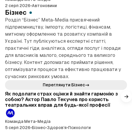
2 серп 2026
•
Автоновини
Бізнес
Розділ “Бізнес” Meta-Media присвячений
підприємництву, імпорту, логістиці, фінансам,
митному оформленню та розвитку компаній в
Україні. Тут публікуються експертні статті,
практичні гіди, аналітика, огляди послуг і поради
для власників малого, середнього та великого
бізнесу. Контент допомагає приймати рішення,
оптимізувати процеси та ефективно працювати у
сучасних ринкових умовах.
4 хв читання
Переглянути Бізнес
Як подолати страх оцінки й знайти гармонію з
собою? Актор Павло Текучев про користь
театральних вправ для будь-якої професії
Команда Мета-Медіа
5 серп 2026
•
Бізнес
•
Здоров’я
•
Психологи