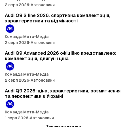
і
2 серп 2026
•
Автоновини
з
7 хв читання
н
Audi Q9 S line 2026: спортивна комплектація,
характеристики та відмінності
е
с
Команда Мета-Медіа
-
2 серп 2026
•
Автоновини
7 хв читання
м
Audi Q9 Advanced 2026 офіційно представлено:
е
комплектація, двигун і ціна
д
і
Команда Мета-Медіа
2 серп 2026
•
Автоновини
26 хв читання
а
Audi Q9 2026: ціна, характеристики, розмитнення
У
та перспективи в Україні
к
р
Команда Мета-Медіа
а
1 серп 2026
•
Автоновини
Завантажити ще