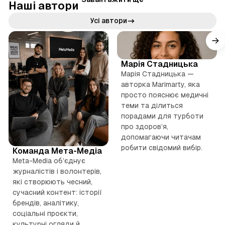
ї
Наші автори
н
Усі автори
и
д
В
В
е
е
X
л
Марія Стадницька
б
б
LinkedIn
я
Марія Стадницька —
с
с
Threads
авторка Marimarty, яка
P
а
а
Mastodon
просто пояснює медичні
R
й
й
теми та ділиться
TikTok
т
порадами для турботи
т
і
YouTube
про здоров’я,
Instagram
р
допомагаючи читачам
о
робити свідомий вибір.
Команда Мета-Медіа
Meta-Media об’єднує
з
журналістів і волонтерів,
м
які створюють чесний,
сучасний контент: історії
і
брендів, аналітику,
щ
соціальні проєкти,
культурні огляди й