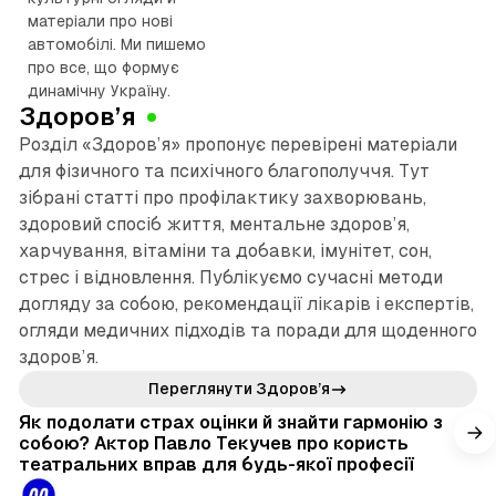
е
матеріали про нові
н
автомобілі. Ми пишемо
н
про все, що формує
динамічну Україну.
я
Здоров’я
с
Розділ «Здоров’я» пропонує перевірені матеріали
т
для фізичного та психічного благополуччя. Тут
а
зібрані статті про профілактику захворювань,
здоровий спосіб життя, ментальне здоров’я,
т
харчування, вітаміни та добавки, імунітет, сон,
е
стрес і відновлення. Публікуємо сучасні методи
й
догляду за собою, рекомендації лікарів і експертів,
огляди медичних підходів та поради для щоденного
здоров’я.
4 хв читання
Переглянути Здоров’я
Як подолати страх оцінки й знайти гармонію з
собою? Актор Павло Текучев про користь
театральних вправ для будь-якої професії