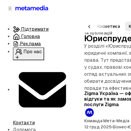
д
і
ч
о
в
н
м
о
обота
Волонтери
Банкінг
Авто
Косметика
Підтримати
ї
і
14 публікацій
Головна
Юриспруде
п
с
т
а
Реклама
У розділі «Юриспруд
н
у
Про нас
юридичні компанії, 
е
права. Тут представ
л
Питання
у судах, правові ко
і
Історія
огляд актуальних з
Юридично
обирати досвідчени
поради та ефективн
Zigma Україна — оф
відгуки та як замо
послуги Zigma
Команда Мета-Медіа
Контакти
12 груд 2025
•
Бізнес
•
Ю
Допомога