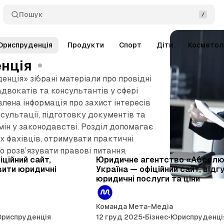
Пошук
Юриспруденція
Продукти
Спорт
Діти
Косметол
нція
енція» зібрані матеріали про провідні
адвокатів та консультантів у сфері
лена інформація про захист інтересів
нсультації, підготовку документів та
мін у законодавстві. Розділ допомагає
х фахівців, отримувати практичні
6 хв читання
5 хв
о розв’язувати правові питання.
Публікац
іційний сайт,
Юридичне агентство «Абсол
вити юридичні
Україна — офіційний сайт, відгу
юридичні послуги та ціни
Команда Мета-Медіа
риспруденція
12 груд 2025
•
Бізнес
•
Юриспруденці