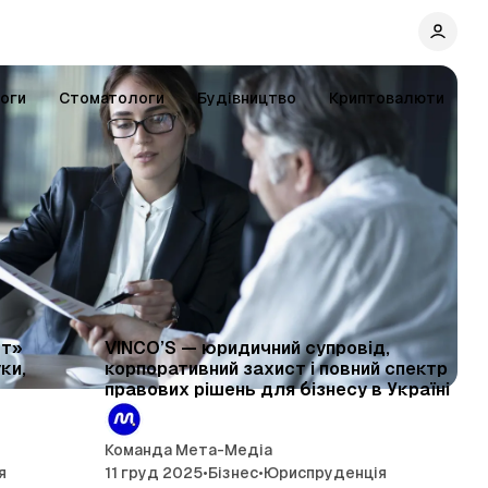
оги
Стоматологи
Будівництво
Криптовалюти
 читання
9 хв читання
ії
ют»
VINCO’S — юридичний супровід,
ки,
корпоративний захист і повний спектр
правових рішень для бізнесу в Україні
Команда Мета-Медіа
я
11 груд 2025
•
Бізнес
•
Юриспруденція