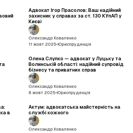
 читання
4 хв читання
Адвокат Ігор Прасолов: Ваш надійний
вовий
захисник у справах за ст. 130 КУпАП у
Києві
Олександр Коваленко
11 жовт 2025
•
Юриспруденція
 читання
7 хв читання
Олена Слупко — адвокат у Луцьку та
та
Волинській області: надійний супровід
бізнесу та приватних справ
Олександр Коваленко
8 жовт 2025
•
Юриспруденція
 читання
4 хв читання
а:
Актум: адвокатська майстерність на
ка в
службі кожного
Олександр Коваленко