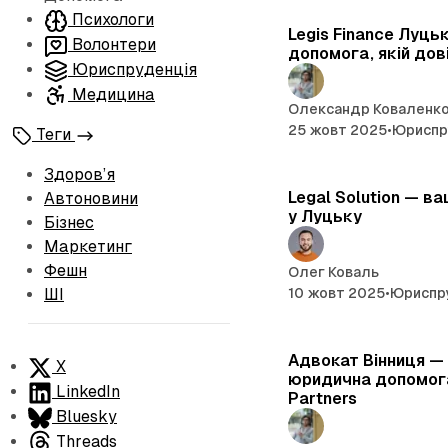
Психологи
Legis Finance Луць
Волонтери
допомога, якій до
Юриспруденція
Медицина
Олександр Коваленк
25 жовт 2025
•
Юриспр
Теги
Здоров’я
Legal Solution — в
Автоновини
у Луцьку
Бізнес
Маркетинг
Фешн
Олег Коваль
10 жовт 2025
•
Юриспр
ШІ
Адвокат Вінниця —
X
юридична допомога
LinkedIn
Partners
Bluesky
Threads