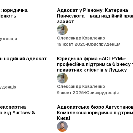
6 хв читання
6 хв
к: юридична
Адвокат у Рівному: Катерина
віряють
Панчелюга – ваш надійний пра
захист
о
Олександр Коваленко
уденція
19 жовт 2025
•
Юриспруденція
4 хв читання
5 хв
аш надійний адвокат
Юридична фірма «АСТРУМ»:
професійна підтримка бізнесу 
приватних клієнтів у Луцьку
Олександр Коваленко
уденція
9 жовт 2025
•
Юриспруденція
5 хв читання
4 хв
 експертна
Адвокатське бюро Августинов
 від Yurtsev &
Комплексна юридична підтрим
Києві