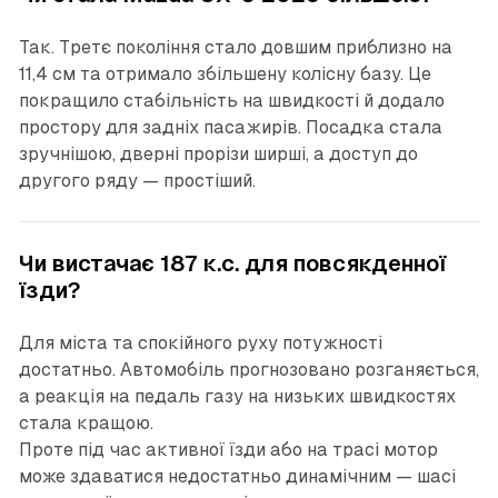
Так. Третє покоління стало довшим приблизно на
11,4 см та отримало збільшену колісну базу. Це
покращило стабільність на швидкості й додало
простору для задніх пасажирів. Посадка стала
зручнішою, дверні прорізи ширші, а доступ до
другого ряду — простіший.
Чи вистачає 187 к.с. для повсякденної
їзди?
Для міста та спокійного руху потужності
достатньо. Автомобіль прогнозовано розганяється,
а реакція на педаль газу на низьких швидкостях
стала кращою.
Проте під час активної їзди або на трасі мотор
може здаватися недостатньо динамічним — шасі