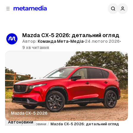
д
і
ч
о
в
н
м
о
ї
і
Mazda CX-5 2026: детальний огляд
п
с
Автор:
Команда Мета-Медіа
•
24 лютого 2026
•
т
а
9 хв читання
н
у
е
Поділитися
л
і
Mazda CX-5 2026
Автоновини
Головна
/
Автоновини
/
Mazda CX-5 2026: детальний огляд