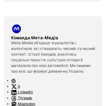
Команда Мета-Медіа
Meta-Media об’єднує журналістів і
волонтерів, які створюють чесний, сучасний
контент: історії брендів, аналітику,
соціальні проєкти, культурні огляди й
матеріали про нові автомобілі. Ми пишемо
про все, що формує динамічну Україну.
В
е
X
б
LinkedIn
с
Threads
а
Mastodon