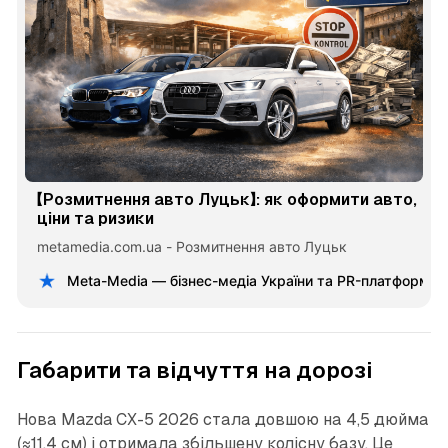
【Розмитнення авто Луцьк】: як оформити авто,
ціни та ризики
metamedia.com.ua - Розмитнення авто Луцьк
Meta-Media — бізнес-медіа України та PR-платформа 
Габарити та відчуття на дорозі
Нова Mazda CX-5 2026 стала довшою на 4,5 дюйма
(≈11,4 см) і отримала збільшену колісну базу. Це