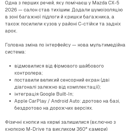
Одна з перших речей, яку помічаєш у Mazda CX-5
2026 — салон став тихішим. Додали шумоізоляцію
в зоні багажної підлоги й кришки багажника, а
також посилили кузов у районі C-стійки та задніх
арок.
Головна зміна по інтерфейсу — нова мультимедійна
система:
відмовилися від фірмового шайбового
контролера;
поставили великий сенсорний екран (дві
діагоналі залежно від комплектації);
інтеграція Google Built-In;
Apple CarPlay / Android Auto: дротово на базі,
бездротово на дорожчих версіях.
Фізичні кнопки на кермі залишилися (включно з
кнопкою M-Drive та викликом 360° камери)