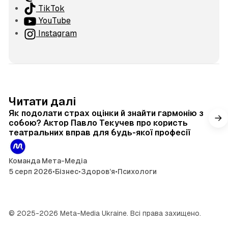
й
TikTok
т
YouTube
Instagram
4 хв читання
Читати далі
Як подолати страх оцінки й знайти гармонію з
собою? Актор Павло Текучев про користь
театральних вправ для будь-якої професії
Команда Мета-Медіа
5 серп 2026
•
Бізнес
•
Здоров’я
•
Психологи
© 2025-2026 Meta-Media Ukraine. Всі права захищено.