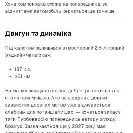
Хоча компоновка схожа на попередника, за
відчуттями автомобіль керується ще точніше.
Двигун та динаміка
Під капотом залишився атмосферний 2,5-літровий
рядний «четвірка»:
187 к.с.
251 Нм
На малих швидкостях все добре: реакція на газ
стала приємнішою. Але на швидких, довгих
звивистих дорогах мотор уже відчувається
слабким для потенціалу шасі — хочеться запасу
тяги. Турбоверсію попередника автору огляду
бракує. Зазначається, що у 2027 році має