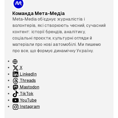
Команда Мета-Медіа
Meta-Media об’єднує журналістів і
волонтерів, які створюють чесний, сучасний
контент: історії брендів, аналітику,
соціальні проєкти, культурні огляди й
матеріали про нові автомобілі. Ми пишемо
про все, що формує динамічну Україну.
В
е
X
б
LinkedIn
с
Threads
а
Mastodon
й
TikTok
т
YouTube
Instagram