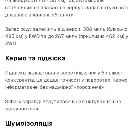
На швидкості 110–130 км/год автомобіль
стабільний, не плаває, не нервує. Запас потужності
дозволяє впевнено обганяти.
Запас ходу залежить від версії: 308 миль (близько
495 км) у FWD та до 287 миль (приблизно 462 км) у
AWD.
Кермо та підвіска
Підвіска налаштована жорсткіше, ніж у більшості
конкурентів. Це додає точності у поворотах. Кермо
інформативне, без надмірної «порожнечі».
Subaru справді втрутилася в налаштування, і це
відчувається.
Шумоізоляція