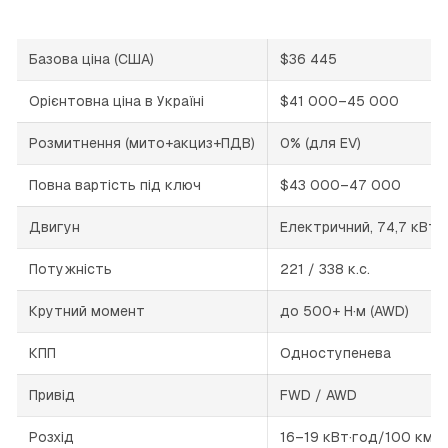
Базова ціна (США)
$36 445
Орієнтовна ціна в Україні
$41 000–45 000
Розмитнення (мито+акциз+ПДВ)
0% (для EV)
Повна вартість під ключ
$43 000–47 000
Двигун
Електричний, 74,7 кВт·
Потужність
221 / 338 к.с.
Крутний момент
до 500+ Н·м (AWD)
КПП
Одноступенева
Привід
FWD / AWD
Розхід
16–19 кВт·год/100 км