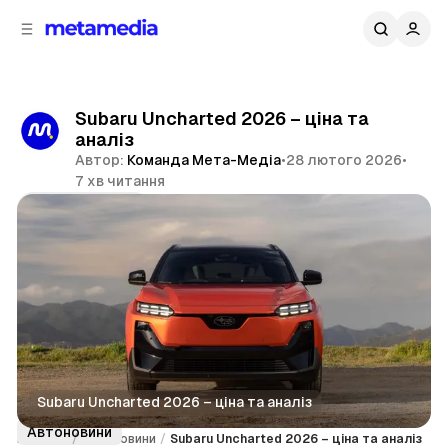
д
і
ч
о
в
н
м
о
ї
і
Subaru Uncharted 2026 – ціна та
п
с
аналіз
т
а
Автор:
Команда Мета-Медіа
•
28 лютого 2026
•
н
у
7 хв читання
е
л
Поділитися
і
Subaru Uncharted 2026 – ціна та аналіз
Автоновини
Головна
/
Автоновини
/
Subaru Uncharted 2026 – ціна та аналіз