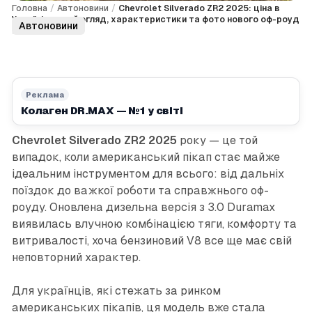
Головна
/
Автоновини
/
Chevrolet Silverado ZR2 2025: ціна в
Україні, повний огляд, характеристики та фото нового оф-роуд
Автоновини
пікапа
Реклама
Колаген DR.MAX — №1 у світі
Chevrolet Silverado ZR2 2025
року — це той
випадок, коли американський пікап стає майже
ідеальним інструментом для всього: від дальніх
поїздок до важкої роботи та справжнього оф-
роуду. Оновлена дизельна версія з 3.0 Duramax
виявилась влучною комбінацією тяги, комфорту та
витривалості, хоча бензиновий V8 все ще має свій
неповторний характер.
Для українців, які стежать за ринком
американських пікапів, ця модель вже стала