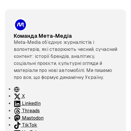
Команда Мета-Медіа
Meta-Media об’єднує журналістів і
волонтерів, які створюють чесний, сучасний
контент: історії брендів, аналітику,
соціальні проєкти, культурні огляди й
матеріали про нові автомобілі. Ми пишемо
про все, що формує динамічну Україну.
В
е
X
б
LinkedIn
с
Threads
а
Mastodon
й
TikTok
т