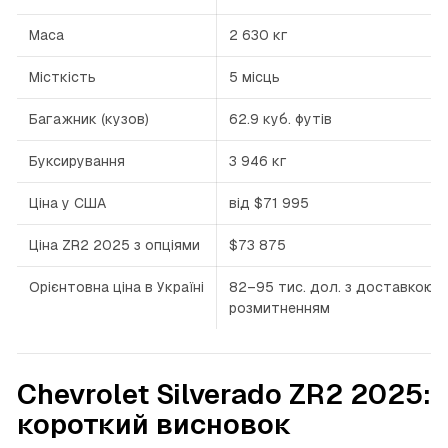
Маса
2 630 кг
Місткість
5 місць
Багажник (кузов)
62.9 куб. футів
Буксирування
3 946 кг
Ціна у США
від $71 995
Ціна ZR2 2025 з опціями
$73 875
Орієнтовна ціна в Україні
82–95 тис. дол. з доставкою 
розмитненням
Chevrolet Silverado ZR2 2025:
короткий висновок