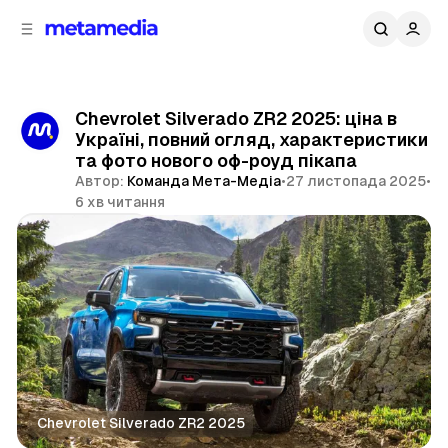
д
і
ч
о
в
н
м
о
ї
і
Chevrolet Silverado ZR2 2025: ціна в
п
с
Україні, повний огляд, характеристики
т
а
та фото нового оф-роуд пікапа
н
у
Автор:
Команда Мета-Медіа
•
27 листопада 2025
•
е
6 хв читання
л
і
Поділитися
Chevrolet Silverado ZR2 2025