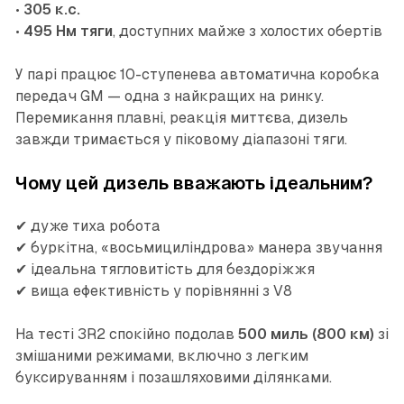
•
305 к.с.
•
495 Нм тяги
, доступних майже з холостих обертів
У парі працює 10-ступенева автоматична коробка
передач GM — одна з найкращих на ринку.
Перемикання плавні, реакція миттєва, дизель
завжди тримається у піковому діапазоні тяги.
Чому цей дизель вважають ідеальним?
✔ дуже тиха робота
✔ буркітна, «восьмициліндрова» манера звучання
✔ ідеальна тягловитість для бездоріжжя
✔ вища ефективність у порівнянні з V8
На тесті ЗR2 спокійно подолав
500 миль (800 км)
зі
змішаними режимами, включно з легким
буксируванням і позашляховими ділянками.