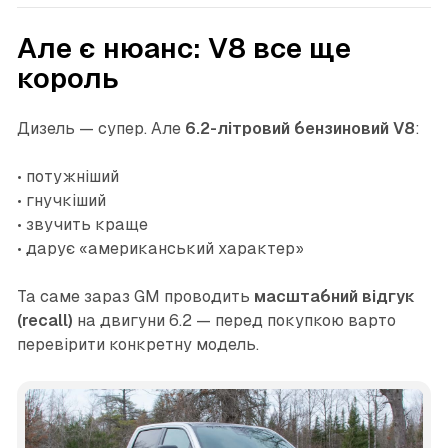
Але є нюанс: V8 все ще
король
Дизель — супер. Але
6.2-літровий бензиновий V8
:
• потужніший
• гнучкіший
• звучить краще
• дарує «американський характер»
Та саме зараз GM проводить
масштабний відгук
(recall)
на двигуни 6.2 — перед покупкою варто
перевірити конкретну модель.