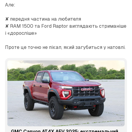
Але:
✘ передня частина на любителя
✘ RAM 1500 та Ford Raptor виглядають стриманіше
і «доросліше»
Проте це точно не пікап, який загубиться у натовпі.
GMC Canyon AT4X AEV 2025: екстремальний