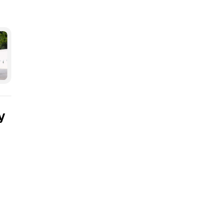
едіа
у