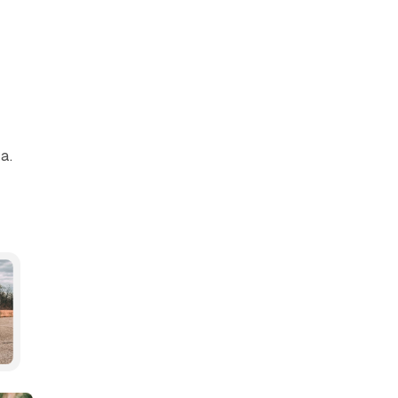
а.
едіа