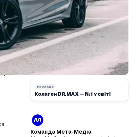
оції
Реклама
Колаген DR.MAX — №1 у світі
ся
Команда Мета-Медіа