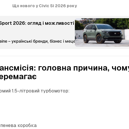
Що нового у Civic Si 2026 року
Sport 2026: огляд і можливості
ine – українські бренди, бізнес і меценатство
Команда Мета-М
рансмісія: головна причина, чом
перемагає
омий 1.5-літровий турбомотор:
упенева коробка