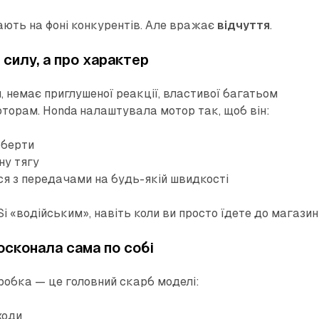
ають на фоні конкурентів. Але вражає
відчуття
.
о силу, а про характер
, немає приглушеної реакції, властивої багатьом
орам. Honda налаштувала мотор так, щоб він:
оберти
ну тягу
ся з передачами на будь-якій швидкості
 Si «водійським», навіть коли ви просто їдете до магазин
осконала сама по собі
обка — це головний скарб моделі:
ходи