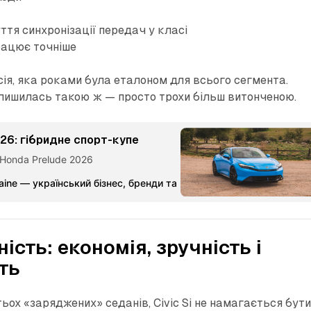
тя синхронізації передач у класі
рацює точніше
сія, яка роками була еталоном для всього сегмента.
алишилась такою ж — просто трохи більш витонченою.
26: гібридне спорт-купе
 Honda Prelude 2026
aine — український бізнес, бренди та партнерства
Команда Ме
сть: економія, зручність і
ть
тьох «заряджених» седанів, Civic Si не намагається бут