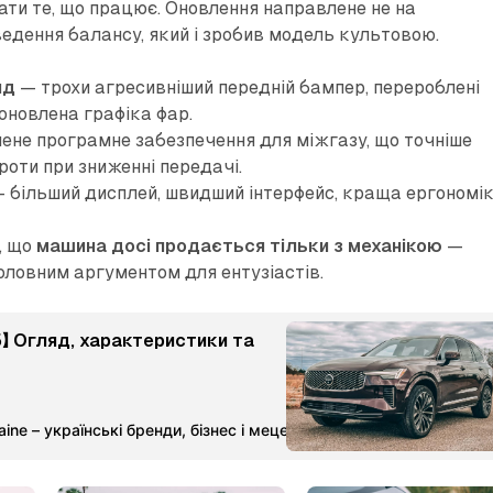
ати те, що працює. Оновлення направлене не на
ведення балансу, який і зробив модель культовою.
яд
— трохи агресивніший передній бампер, перероблені
 оновлена графіка фар.
ене програмне забезпечення для міжгазу, що точніше
роти при зниженні передачі.
 більший дисплей, швидший інтерфейс, краща ергономік
о, що
машина досі продається тільки з механікою
—
головним аргументом для ентузіастів.
5】 Огляд, характеристики та
ine – українські бренди, бізнес і меценатство
Команда Мета-М