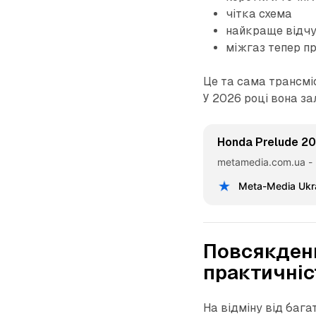
чітка схема
найкраще відчут
міжгаз тепер п
Це та сама трансмі
У 2026 році вона з
Honda Prelude 20
metamedia.com.ua -
Meta-Media Ukr
Повсякденні
практичніс
На відміну від бага