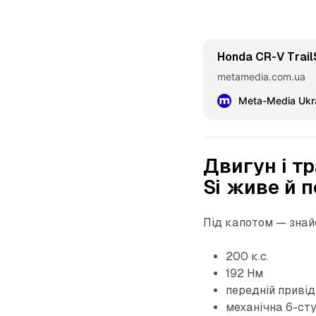
Honda CR-V Trail
metamedia.com.ua
Meta-Media Ukra
Двигун і т
Si живе й 
Під капотом — знай
200 к.с.
192 Нм
передній привід
механічна 6-ст