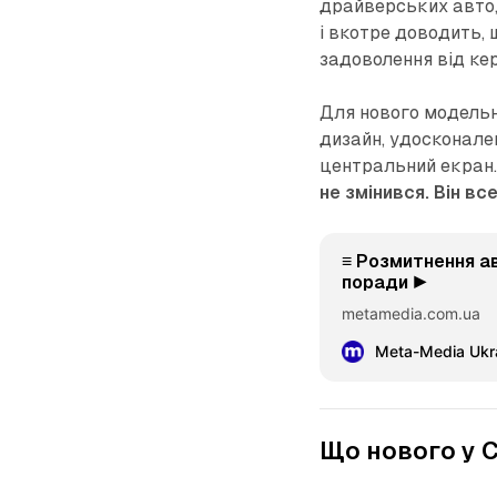
драйверських авто,
і вкотре доводить,
задоволення від ке
Для нового модельн
дизайн, удосконале
центральний екран.
не змінився. Він вс
≡ Розмитнення а
поради ▶️
metamedia.com.ua
Meta-Media Ukra
Що нового у C