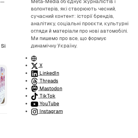
Meta-Media об’єднує журналістів і
 —
волонтерів, які створюють чесний,
сучасний контент: історії брендів,
аналітику, соціальні проєкти, культурні
огляди й матеріали про нові автомобілі.
Ми пишемо про все, що формує
динамічну Україну.
 Si
В
е
X
б
LinkedIn
с
Threads
а
Mastodon
й
TikTok
едіа
т
YouTube
Instagram