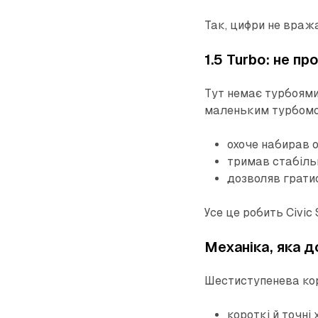
Так, цифри не враж
1.5 Turbo: не пр
Тут немає турбоями
маленьким турбомот
охоче набирав 
тримав стабіль
дозволяв грати
Усе це робить Civic
Механіка, яка д
Шестиступенева кор
короткі й точні 