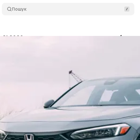
Пошук
c Si 2026: оновлена класика, яка все ще вибиває 
да Мета-Медіа
•
19 листопада 2025
•
7 хв читання