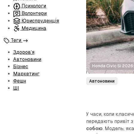
Психологи
Волонтери
Юриспруденція
Медицина
Теги
Здоров’я
Автоновини
Honda Civic Si 2026
Бізнес
Головна
/
Автоновини
Маркетинг
Фешн
Автоновини
ШІ
У часи, коли класич
передають привіт з
собою
. Модель, як