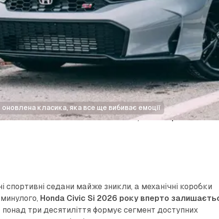
: оновлена класика, яка все ще вибиває емоції
/
Honda Civic Si 2026: оновлена класика, яка все ще вибиває ем
ні спортивні седани майже зникли, а механічні коробки
 минулого,
Honda Civic Si 2026 року вперто залишаєть
а понад три десятиліття формує сегмент доступних