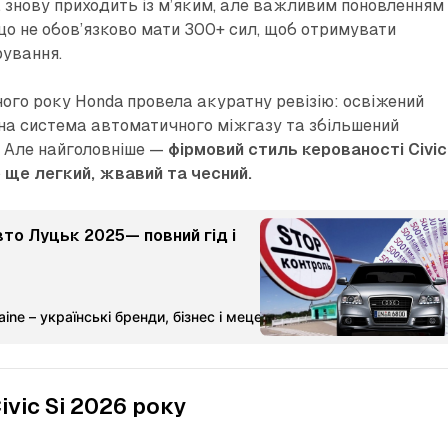
 знову приходить із м’яким, але важливим поновленням
 що не обов’язково мати 300+ сил, щоб отримувати
рування.
ого року Honda провела акуратну ревізію: освіжений
на система автоматичного міжгазу та збільшений
 Але найголовніше —
фірмовий стиль керованості Civic
е ще легкий, жвавий та чесний.
вто Луцьк 2025— повний гід і
ine – українські бренди, бізнес і меценатство
Команда Мета-М
ivic Si 2026 року