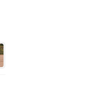
та-Медіа
и