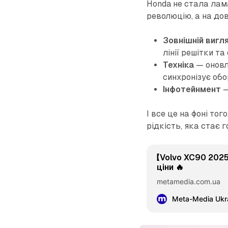
Honda не стала лам
революцію, а на до
Зовнішній вигл
лінії решітки та
Техніка
— оновл
синхронізує обо
Інфотейнмент
—
І все це на фоні тог
рідкість, яка стає 
【Volvo XC90 202
ціни 🔥
metamedia.com.ua
Meta-Media Ukra