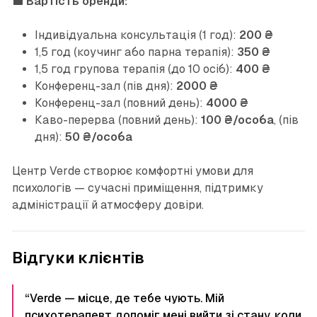
💼
Вартість оренди:
Індивідуальна консультація (1 год):
200 ₴
1,5 год (коучинг або парна терапія):
350 ₴
1,5 год групова терапія (до 10 осіб):
400 ₴
Конференц-зал (пів дня):
2000 ₴
Конференц-зал (повний день):
4000 ₴
Каво-перерва (повний день):
100 ₴/особа
, (пів
дня):
50 ₴/особа
Центр Verde створює комфортні умови для
психологів — сучасні приміщення, підтримку
адміністрації й атмосферу довіри.
Відгуки клієнтів
“Verde — місце, де тебе чують. Мій
психотерапевт допоміг мені вийти зі стану, коли