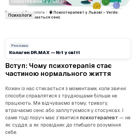
Психотерапевт у Львові
Головна
/
Психологи
/
🧠 Психотерапевт у Львові – Verde:
Психологи
місце, де починається сенс
Реклама
Колаген DR.MAX — №1 у світі
Вступ: Чому психотерапія стає
частиною нормального життя
Кожен із нас стикається з моментами, коли звичні
способи справлятися з труднощами більше не
працюють. Ми відчуваємо втому, тривогу,
втрачаємо сенс або заплутуємося у стосунках. І
саме тоді поруч має з’явитися
психотерапевт
— не
як суддя, а як провідник до глибшого розуміння
себе.