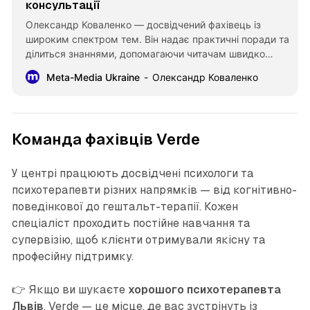
консультації
Олександр Коваленко — досвідчений фахівець із
широким спектром тем. Він надає практичні поради та
ділиться знаннями, допомагаючи читачам швидко
розібратися у складних питаннях та знайти корисну
Meta-Media Ukraine
Олександр Коваленко
інформацію.
Команда фахівців Verde
У центрі працюють досвідчені психологи та
психотерапевти різних напрямків — від когнітивно-
поведінкової до гештальт-терапії. Кожен
спеціаліст проходить постійне навчання та
супервізію, щоб клієнти отримували якісну та
професійну підтримку.
👉 Якщо ви шукаєте
хорошого психотерапевта
Львів
, Verde — це місце, де вас зустрінуть із