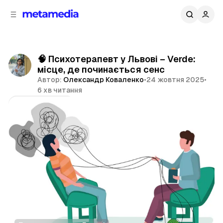
д
і
ч
о
в
н
м
о
ї
і
🧠 Психотерапевт у Львові – Verde:
п
с
місце, де починається сенс
т
а
Автор:
Олександр Коваленко
•
24 жовтня 2025
•
н
у
6 хв читання
е
л
Поділитися
і