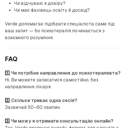
Чи відчуваю я довіру?
Чи має фахівець освіту й досвід?
Verde допомагає підібрати спеціаліста саме під
ваш запит — бо психотерапія починається з
взаємного розуміння.
FAQ
1️⃣ Чи потрібне направлення до психотерапевта?
Ні. Ви можете записатися самостійно, без
направлення лікаря.
2️⃣ Скільки триває одна сесія?
Зазвичай 50–60 хвилин.
3️⃣ Чи можу я отримати консультацію онлайн?
Так, Verde пропонує онлайн-формат для клієнтів з