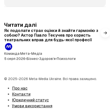
б
с
а
й
4 хв читання
Читати далі
т
Як подолати страх оцінки й знайти гармонію з
собою? Актор Павло Текучев про користь
театральних вправ для будь-якої професії
Команда Мета-Медіа
5 серп 2026
•
Бізнес
•
Здоров’я
•
Психологи
© 2025-2026 Meta-Media Ukraine. Всі права захищено.
Про нас
Контакти
Юридичний статус
Умови використання