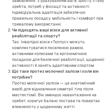
замовлення: з урахуванням ваги, зросту, стану
хребта, потреб у фіксації та активності.
Індивідуальна адаптація забезпечує
правильну посадку, мобільність і комфорт при
тривалому використанні.
Чи підходять ваші візки для активної
реабілітації та спорту?
Так. Інвалідні візки «Тєллус» можуть
комплектуватися посиленою рамою,
активними колесами та ергономічною
посадкою для безпечної реабілітації, щоденної
активності й занять адаптивним спортом.
Що таке протез молочної залози і коли він
потрібен?
Протез молочної залози — це анатомічний
виріб для відновлення симетрії тіла після
мастектомії. Він зменшує навантаження на
хребет, коригує баланс постави та повертає
впевненість у щоденному житті.