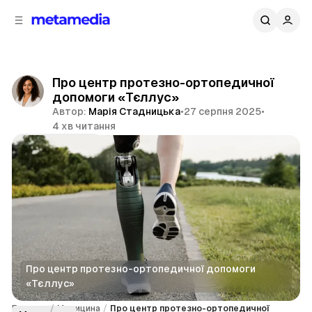
д
і
ч
о
в
н
м
о
ї
і
Про центр протезно-ортопедичної
п
с
допомоги «Тєллус»
т
а
Автор:
Марія Стадницька
•
27 серпня 2025
•
н
у
4 хв читання
е
л
Поділитися
і
Про центр протезно-ортопедичної допомоги 
«Тєллус»
Головна
/
Медицина
/
Про центр протезно-ортопедичної