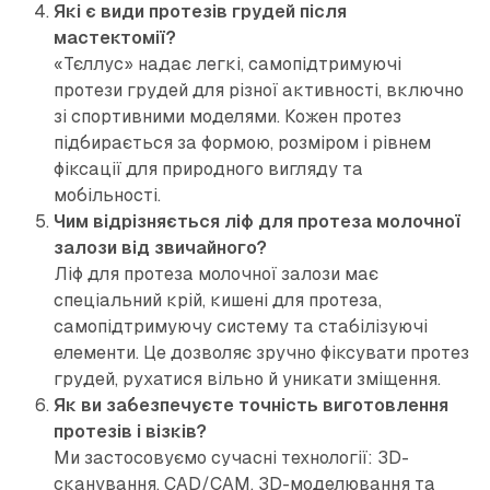
Які є види протезів грудей після
мастектомії?
«Тєллус» надає легкі, самопідтримуючі
протези грудей для різної активності, включно
зі спортивними моделями. Кожен протез
підбирається за формою, розміром і рівнем
фіксації для природного вигляду та
мобільності.
Чим відрізняється ліф для протеза молочної
залози від звичайного?
Ліф для протеза молочної залози має
спеціальний крій, кишені для протеза,
самопідтримуючу систему та стабілізуючі
елементи. Це дозволяє зручно фіксувати протез
грудей, рухатися вільно й уникати зміщення.
Як ви забезпечуєте точність виготовлення
протезів і візків?
Ми застосовуємо сучасні технології: 3D-
сканування, CAD/CAM, 3D-моделювання та