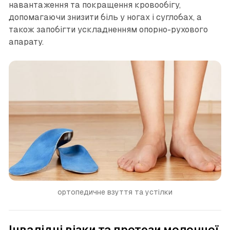
навантаження та покращення кровообігу,
допомагаючи знизити біль у ногах і суглобах, а
також запобігти ускладненням опорно-рухового
апарату.
ортопедичне взуття та устілки
Інвалідні візки та протези молочної