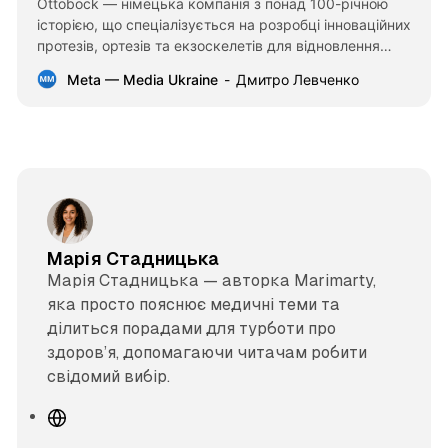
Ottobock — німецька компанія з понад 100-річною
історією, що спеціалізується на розробці інноваційних
протезів, ортезів та екзоскелетів для відновлення
мобільності та якості життя людей.
Meta — Media Ukraine
Дмитро Левченко
Марія Стадницька
Марія Стадницька — авторка Marimarty,
яка просто пояснює медичні теми та
ділиться порадами для турботи про
здоров’я, допомагаючи читачам робити
свідомий вибір.
В
е