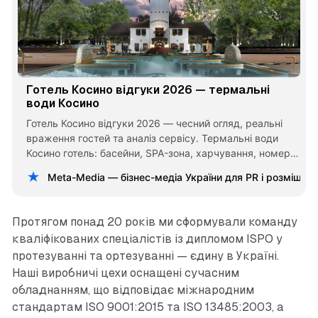
Готель Косино відгуки 2026 — термальні
води Косино
Готель Косино відгуки 2026 — чесний огляд, реальні
враження гостей та аналіз сервісу. Термальні води
Косино готель: басейни, SPA-зона, харчування, номери,
ціни та рівень обслуговування. Термальні води Косино
Meta-Media — бізнес-медіа України для PR і розміщен
відгуки — чи варто їхати, плюси і мінуси відпочинку в
Закарпатті.
Протягом понад 20 років ми сформували команду
кваліфікованих спеціалістів із дипломом ISPO у
протезуванні та ортезуванні — єдину в Україні.
Наші виробничі цехи оснащені сучасним
обладнанням, що відповідає міжнародним
стандартам ISO 9001:2015 та ISO 13485:2003, а