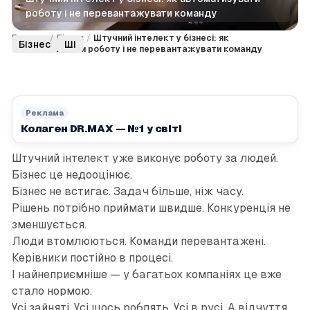
роботу і не перевантажувати команду
Головна
/
Бізнес
/
Штучний інтелект у бізнесі: як
Бізнес
ШІ
автоматизувати роботу і не перевантажувати команду
Реклама
Колаген DR.MAX — №1 у світі
Штучний інтелект уже виконує роботу за людей.
Бізнес це недооцінює.
Бізнес не встигає. Задач більше, ніж часу.
Рішень потрібно приймати швидше. Конкуренція не
зменшується.
Люди втомлюються. Команди перевантажені.
Керівники постійно в процесі.
І найнеприємніше — у багатьох компаніях це вже
стало нормою.
Усі зайняті. Усі щось роблять. Усі в русі. А відчуття,