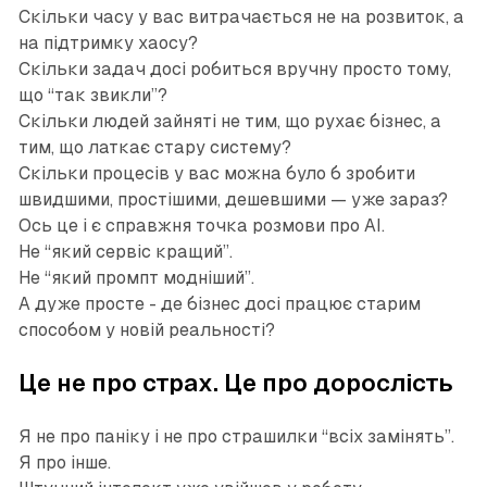
Скільки часу у вас витрачається не на розвиток, а
на підтримку хаосу?
Скільки задач досі робиться вручну просто тому,
що “так звикли”?
Скільки людей зайняті не тим, що рухає бізнес, а
тим, що латкає стару систему?
Скільки процесів у вас можна було б зробити
швидшими, простішими, дешевшими — уже зараз?
Ось це і є справжня точка розмови про AI.
Не “який сервіс кращий”.
Не “який промпт модніший”.
А дуже просте - де бізнес досі працює старим
способом у новій реальності?
Це не про страх. Це про дорослість
Я не про паніку і не про страшилки “всіх замінять”.
Я про інше.