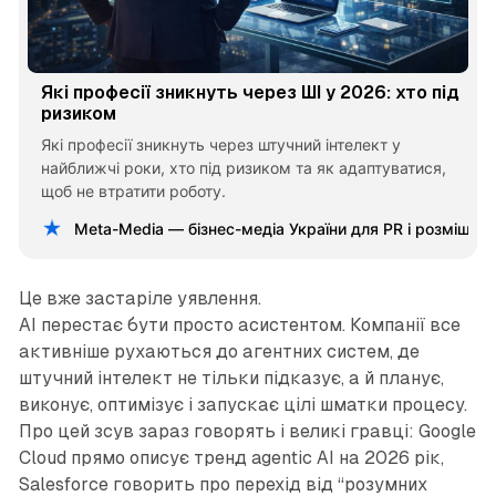
Які професії зникнуть через ШІ у 2026: хто під
ризиком
Які професії зникнуть через штучний інтелект у
найближчі роки, хто під ризиком та як адаптуватися,
щоб не втратити роботу.
Meta-Media — бізнес-медіа України для PR і розміщен
Це вже застаріле уявлення.
AI перестає бути просто асистентом. Компанії все
активніше рухаються до агентних систем, де
штучний інтелект не тільки підказує, а й планує,
виконує, оптимізує і запускає цілі шматки процесу.
Про цей зсув зараз говорять і великі гравці: Google
Cloud прямо описує тренд agentic AI на 2026 рік,
Salesforce говорить про перехід від “розумних