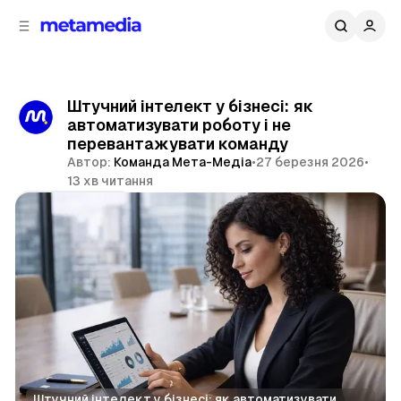
д
і
ч
о
в
н
м
о
ї
і
Штучний інтелект у бізнесі: як
п
с
автоматизувати роботу і не
т
а
перевантажувати команду
н
у
Автор:
Команда Мета-Медіа
•
27 березня 2026
•
е
13 хв читання
л
і
Поділитися
Штучний інтелект у бізнесі: як автоматизувати 