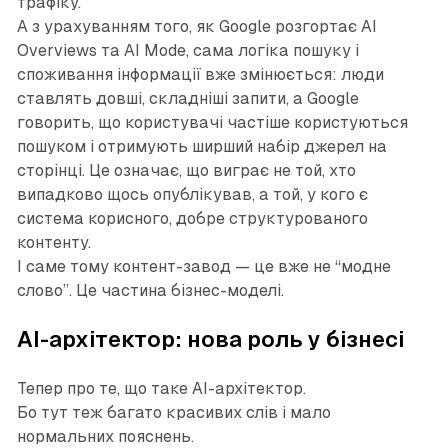
трафіку.
А з урахуванням того, як Google розгортає AI
Overviews та AI Mode, сама логіка пошуку і
споживання інформації вже змінюється: люди
ставлять довші, складніші запити, а Google
говорить, що користувачі частіше користуються
пошуком і отримують ширший набір джерел на
сторінці. Це означає, що виграє не той, хто
випадково щось опублікував, а той, у кого є
система корисного, добре структурованого
контенту.
І саме тому контент-завод — це вже не “модне
слово”. Це частина бізнес-моделі.
AI-архітектор: нова роль у бізнесі
Тепер про те, що таке AI-архітектор.
Бо тут теж багато красивих слів і мало
нормальних пояснень.