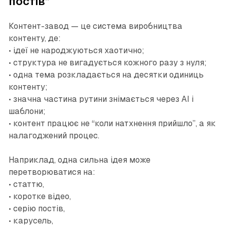
постів”
Контент-завод — це система виробництва
контенту, де:
• ідеї не народжуються хаотично;
• структура не вигадується кожного разу з нуля;
• одна тема розкладається на десятки одиниць
контенту;
• значна частина рутини знімається через AI і
шаблони;
• контент працює не “коли натхнення прийшло”, а як
налагоджений процес.
Наприклад, одна сильна ідея може
перетворюватися на:
• статтю,
• коротке відео,
• серію постів,
• карусель,