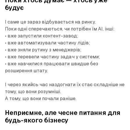
Поки хтось думає — хтось уже
будує
І саме це зараз відбувається на ринку.
Поки одні сперечаються, чи потрібен їм AI, інші:
• вже запустили контент-завод;
• вже автоматизували частину лідів;
• вже зняли рутину з менеджерів;
• вже перевели частину задач у системи;
• вже навчилися працювати швидше без
розширення штату.
І через якийсь час наздогнати їх стає складніше не
тому, що вони розумніші.
А тому, що вони почали раніше.
Неприємне, але чесне питання для
будь-якого бізнесу