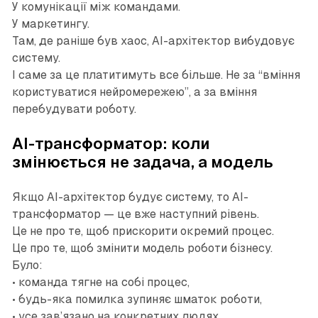
У комунікації між командами.
У маркетингу.
Там, де раніше був хаос, AI-архітектор вибудовує
систему.
І саме за це платитимуть все більше. Не за “вміння
користуватися нейромережею”, а за вміння
перебудувати роботу.
AI-трансформатор: коли
змінюється не задача, а модель
Якщо AI-архітектор будує систему, то AI-
трансформатор — це вже наступний рівень.
Це не про те, щоб прискорити окремий процес.
Це про те, щоб змінити модель роботи бізнесу.
Було:
• команда тягне на собі процес,
• будь-яка помилка зупиняє шматок роботи,
• усе зав’язано на конкретних людях,