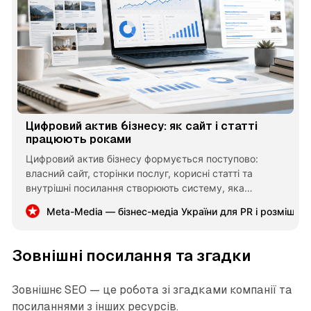
Цифровий актив бізнесу: як сайт і статті
працюють роками
Цифровий актив бізнесу формується поступово:
власний сайт, сторінки послуг, корисні статті та
внутрішні посилання створюють систему, яка
накопичує цінність. Її потрібно аналізувати, оновлювати
Meta-Media — бізнес-медіа України для PR і розміщен
та розвивати на основі реальних запитів клієнтів.
Зовнішні посилання та згадки
Зовнішнє SEO — це робота зі згадками компанії та
посиланнями з інших ресурсів.