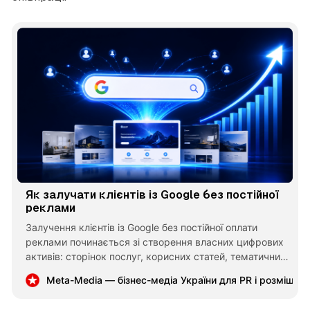
Як залучати клієнтів із Google без постійної
реклами
Залучення клієнтів із Google без постійної оплати
реклами починається зі створення власних цифрових
активів: сторінок послуг, корисних статей, тематичних
кластерів і локального профілю бізнесу. Такий підхід
Meta-Media — бізнес-медіа України для PR і розміщен
поступово формує органічний трафік і зменшує
залежність від платних переходів.