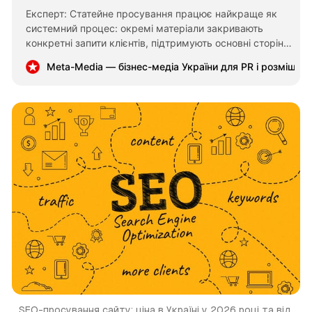
Експерт: Статейне просування працює найкраще як
системний процес: окремі матеріали закривають
конкретні запити клієнтів, підтримують основні сторінки
сайту та формують довгостроковий органічний трафік.
Meta-Media — бізнес-медіа України для PR і розміщен
Ціна залежить від кількості статей, складності
тематики, SEO-опрацювання й умов розміщення.
SEO-просування сайту: ціна в Україні у 2026 році та від 