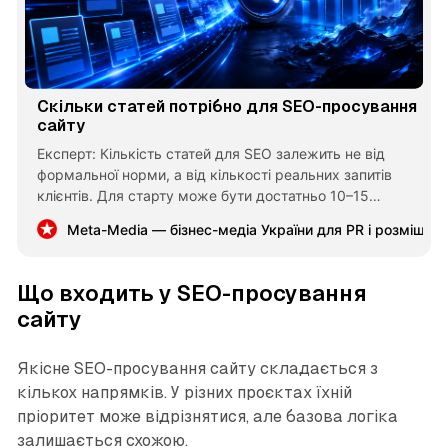
Скільки статей потрібно для SEO-просування
сайту
Експерт: Кількість статей для SEO залежить не від
формальної норми, а від кількості реальних запитів
клієнтів. Для старту може бути достатньо 10–15
матеріалів, для системного охоплення теми — 30, 50
Meta-Media — бізнес-медіа України для PR і розміщен
або 100 публікацій. Важливо, щоб кожна стаття мала
окрему користь і не дублювала інші сторінки.
Що входить у SEO-просування
сайту
Якісне SEO-просування сайту складається з
кількох напрямків. У різних проєктах їхній
пріоритет може відрізнятися, але базова логіка
залишається схожою.