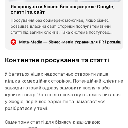
Як просувати бізнес без соцмереж: Google,
статті та сайт
Просування без соцмереж можливе, якщо бізнес
розвиває власний сайт, сторінки послуг і тематичні
статті під запити клієнтів. Така система поступово
формує органічний трафік із Google та зменшує
Meta-Media — бізнес-медіа України для PR і розміщен
залежність від алгоритмів сторонніх платформ.
Контентне просування та статті
У багатьох нішах недостатньо створити лише
кілька комерційних сторінок. Потенційний клієнт не
завжди готовий одразу замовити послугу або
купити товар. Часто він спочатку ставить питання
у Google, порівнює варіанти та намагається
розібратися у темі.
Саме тому статті для бізнесу є важливою