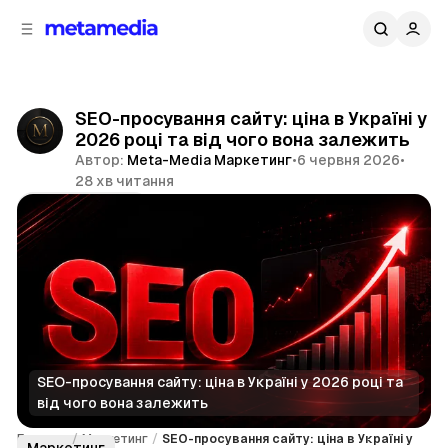
д
і
ч
о
в
н
м
о
ї
і
SEO-просування сайту: ціна в Україні у
п
с
2026 році та від чого вона залежить
т
а
Автор:
Meta-Media Маркетинг
•
6 червня 2026
•
н
у
28 хв читання
е
л
Поділитися
і
SEO-просування сайту: ціна в Україні у 2026 році та 
від чого вона залежить
Головна
/
Маркетинг
/
SEO-просування сайту: ціна в Україні у
Маркетинг