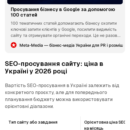
Просування бізнесу в Google за допомогою
100 статей
100 тематичних статей допомагають бізнесу охопити
ключові запити клієнтів у Google, посилити видимість
сайту та отримувати органічні переходи. Це не разова
реклама, а контентний актив, який поступово
Meta-Media — бізнес-медіа України для PR і розміщен
накопичує цінність і працює на залучення звернень
роками.
SEO-просування сайту: ціна в
Україні у 2026 році
Вартість SEO-просування в Україні залежить від
конкретного проєкту, але для попереднього
планування бюджету можна використовувати
орієнтовні діапазони.
Тип сайту або завдання
Орієнтовна ціна SEO-
на місяць