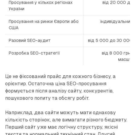
Просування у кількох регіонах
від 20 000 до 
України
Просування на ринки Європи або
індивідуальний
США
Разовий SEO-аудит
від 5 000 до 30 000 г
Розробка SEO-стратегії
від 8 000 грн, 
масшта
Це не фіксований прайс для кожного бізнесу, а
орієнтир. Остаточна ціна SEO-просування
формується після аналізу сайту, конкурентів,
пошукового попиту та обсягу робіт.
Наприклад, два сайти можуть мати однакову
кількість сторінок, але вимагати різного бюджету.
Перший сайт уже має логічну структуру, якісні
тексти та нормальний технічний стан. Другий