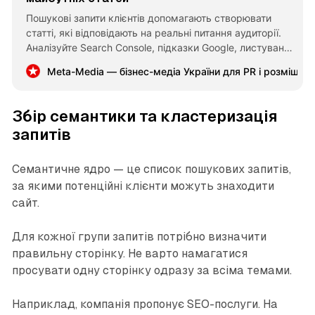
Пошукові запити клієнтів допомагають створювати
статті, які відповідають на реальні питання аудиторії.
Аналізуйте Search Console, підказки Google, листування
та типові сумніви покупців. Так блог поступово
Meta-Media — бізнес-медіа України для PR і розміщен
перетворюється на системний канал органічного
трафіку.
Збір семантики та кластеризація
запитів
Семантичне ядро — це список пошукових запитів,
за якими потенційні клієнти можуть знаходити
сайт.
Для кожної групи запитів потрібно визначити
правильну сторінку. Не варто намагатися
просувати одну сторінку одразу за всіма темами.
Наприклад, компанія пропонує SEO-послуги. На