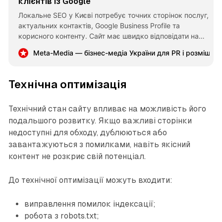
клієнтів із Google
Локальне SEO у Києві потребує точних сторінок послуг,
актуальних контактів, Google Business Profile та
корисного контенту. Сайт має швидко відповідати на
головні питання клієнта: що ви пропонуєте, де
Meta-Media — бізнес-медіа України для PR і розміщен
працюєте та як замовити послугу.
Технічна оптимізація
Технічний стан сайту впливає на можливість його
подальшого розвитку. Якщо важливі сторінки
недоступні для обходу, дублюються або
завантажуються з помилками, навіть якісний
контент не розкриє свій потенціал.
До технічної оптимізації можуть входити:
виправлення помилок індексації;
робота з robots.txt;