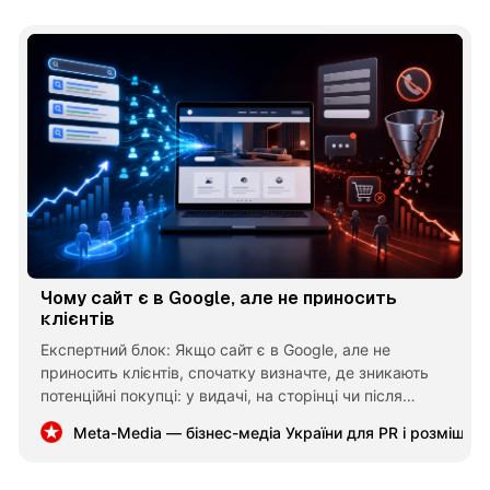
Чому сайт є в Google, але не приносить
клієнтів
Експертний блок: Якщо сайт є в Google, але не
приносить клієнтів, спочатку визначте, де зникають
потенційні покупці: у видачі, на сторінці чи після
звернення. Перевірте запити, пропозицію, контакти,
Meta-Media — бізнес-медіа України для PR і розміщен
мобільну версію та обробку заявок. Збільшувати трафік
без усунення слабкого місця немає сенсу.