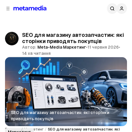
д
і
ч
о
в
н
м
о
ї
і
SEO для магазину автозапчастин: які
п
с
сторінки приводять покупців
т
а
Автор:
Meta-Media Маркетинг
•
11 червня 2026
•
н
у
14 хв читання
е
л
Поділитися
і
SEO для магазину автозапчастин: які сторінки 
приводять покупців
Головна
/
Маркетинг
/
SEO для магазину автозапчастин: які
Маркетинг