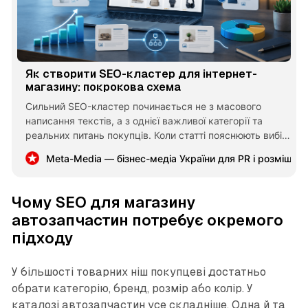
Як створити SEO-кластер для інтернет-
магазину: покрокова схема
Сильний SEO-кластер починається не з масового
написання текстів, а з однієї важливої категорії та
реальних питань покупців. Коли статті пояснюють вибір,
порівнюють варіанти й логічно ведуть до каталогу, сайт
Meta-Media — бізнес-медіа України для PR і розміщен
отримує корисну структуру без переспаму.
Чому SEO для магазину
автозапчастин потребує окремого
підходу
У більшості товарних ніш покупцеві достатньо
обрати категорію, бренд, розмір або колір. У
каталозі автозапчастин усе складніше. Одна й та