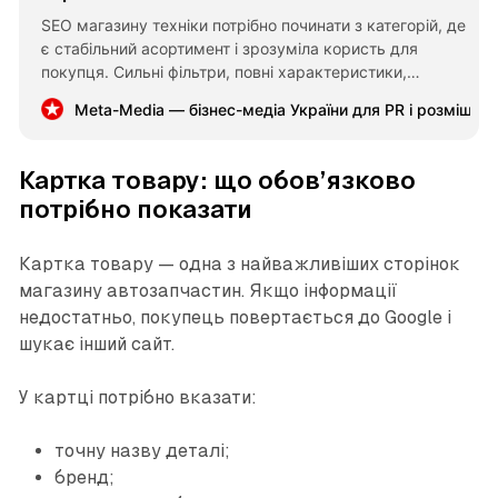
SEO магазину техніки потрібно починати з категорій, де
є стабільний асортимент і зрозуміла користь для
покупця. Сильні фільтри, повні характеристики,
сторінки брендів і статті з вибору працюють краще, ніж
Meta-Media — бізнес-медіа України для PR і розміщен
масове створення слабких URL без реального попиту.
Картка товару: що обов’язково
потрібно показати
Картка товару — одна з найважливіших сторінок
магазину автозапчастин. Якщо інформації
недостатньо, покупець повертається до Google і
шукає інший сайт.
У картці потрібно вказати:
точну назву деталі;
бренд;