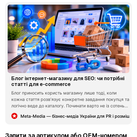
Блог інтернет-магазину для SEO: чи потрібні
статті для e-commerce
Блог приносить користь магазину лише тоді, коли
кожна стаття розв’язує конкретне завдання покупця та
логічно веде до каталогу. Починати варто не із сотень
текстів, а з невеликого кластера навколо важливої
Meta-Media — бізнес-медіа України для PR і розміщен
категорії: інструкцій, порівнянь, відповідей на
запитання й матеріалів про використання.
Запити за артикулом або OEM-номером