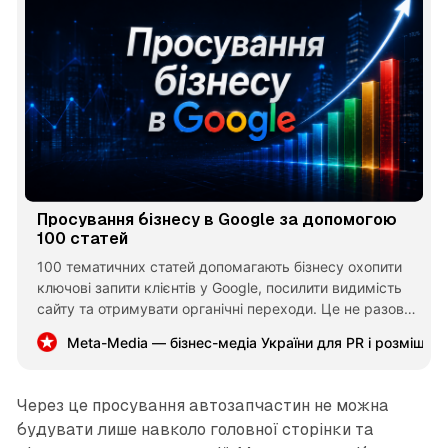
Просування бізнесу в Google за допомогою
100 статей
100 тематичних статей допомагають бізнесу охопити
ключові запити клієнтів у Google, посилити видимість
сайту та отримувати органічні переходи. Це не разова
реклама, а контентний актив, який поступово
Meta-Media — бізнес-медіа України для PR і розміщен
накопичує цінність і працює на залучення звернень
роками.
Через це просування автозапчастин не можна
будувати лише навколо головної сторінки та