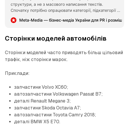
структури, а не з масового написання текстів.
Спочатку потрібно опрацювати категорії, підкатегорії та
ключові картки товарів. Після цього корисні статті
Meta-Media — бізнес-медіа України для PR і розміщен
допоможуть розширити охоплення запитів і привести
покупця до потрібної сторінки.
Сторінки моделей автомобілів
Сторінки моделей часто приводять більш цільовий
трафік, ніж сторінки марок.
Приклади:
запчастини Volvo XC60;
автозапчастини Volkswagen Passat B7;
деталі Renault Megane 3;
запчастини Skoda Octavia A7;
автозапчастини Toyota Camry 2018;
деталі BMW X5 E70.