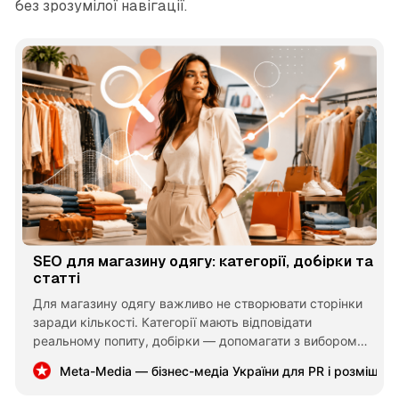
без зрозумілої навігації.
SEO для магазину одягу: категорії, добірки та
статті
Для магазину одягу важливо не створювати сторінки
заради кількості. Категорії мають відповідати
реальному попиту, добірки — допомагати з вибором
образу, а статті — вести до товарів. Така структура
Meta-Media — бізнес-медіа України для PR і розміщен
дає стабільний органічний трафік і спрощує шлях
покупця до замовлення.