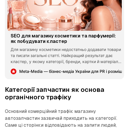
SEO для магазину косметики та парфумерії:
як побудувати кластер
Для магазину косметики недостатньо додавати товари
та писати загальні статті. Найкращий результат дає
кластер, у якому категорії, бренди, картки й матеріали
відповідають різним етапам вибору та логічно ведуть
Meta-Media — бізнес-медіа України для PR і розміщен
покупця від питання до відповідного асортименту.
Категорії запчастин як основа
органічного трафіку
Основний комерційний трафік магазину
автозапчастин зазвичай приходить на категорії.
Саме ці сторінки відповідають на запити людей,