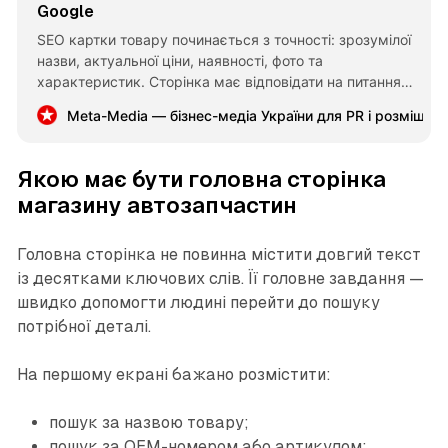
Google
SEO картки товару починається з точності: зрозумілої
назви, актуальної ціни, наявності, фото та
характеристик. Сторінка має відповідати на питання
покупця, показувати аналоги й вести до замовлення
Meta-Media — бізнес-медіа України для PR і розміщен
без зайвого тексту та переспаму.
Якою має бути головна сторінка
магазину автозапчастин
Головна сторінка не повинна містити довгий текст
із десятками ключових слів. Її головне завдання —
швидко допомогти людині перейти до пошуку
потрібної деталі.
На першому екрані бажано розмістити:
пошук за назвою товару;
пошук за OEM-номером або артикулом;