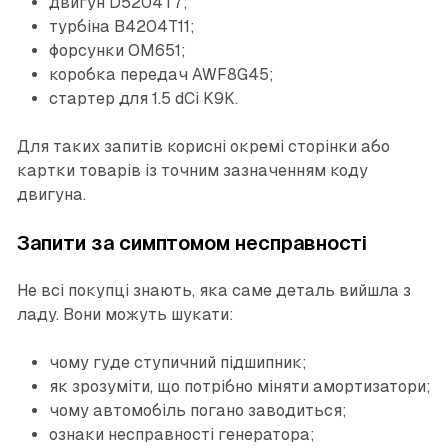
двигун D5204T7;
турбіна B4204T11;
форсунки OM651;
коробка передач AWF8G45;
стартер для 1.5 dCi K9K.
Для таких запитів корисні окремі сторінки або
картки товарів із точним зазначенням коду
двигуна.
Запити за симптомом несправності
Не всі покупці знають, яка саме деталь вийшла з
ладу. Вони можуть шукати:
чому гуде ступичний підшипник;
як зрозуміти, що потрібно міняти амортизатори;
чому автомобіль погано заводиться;
ознаки несправності генератора;