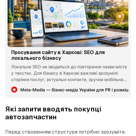
Просування сайту в Харкові: SEO для
локального бізнесу
Локальне SEO не зводиться до повторення назви міста
у текстах. Для бізнесу в Харкові важливі зрозумілі
сторінки послуг, актуальні контакти, зручна мобільна
версія, коректний профіль компанії та матеріали, які
Meta-Media — бізнес-медіа України для PR і розміщен
відповідають на реальні питання клієнтів.
Які запити вводять покупці
автозапчастин
Перед створенням структури потрібно зрозуміти,