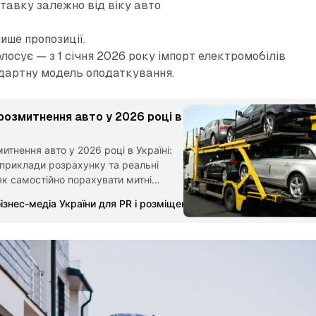
ставку залежно від віку авто
лише пропозиції.
лосує — з 1 січня 2026 року імпорт електромобілів
дартну модель оподаткування.
розмитнення авто у 2026 році в
итнення авто у 2026 році в Україні:
 приклади розрахунку та реальні
як самостійно порахувати митні
дає ПДВ на електромобілі та як
ізнес-медіа України для PR і розміщення статей
Команда Мета
рат при імпорті авто.