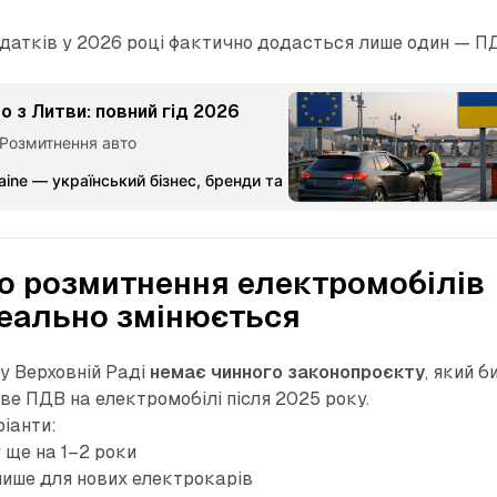
одатків у 2026 році фактично додасться лише один — П
 з Литви: повний гід 2026
 Розмитнення авто
aine — український бізнес, бренди та партнерства
Команда Ме
ро розмитнення електромобілів
еально змінюється
 у Верховній Раді
немає чинного законопроєкту
, який б
е ПДВ на електромобілі після 2025 року.
іанти:
 ще на 1–2 роки
лише для нових електрокарів