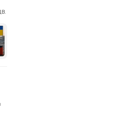
ДВ.
та-Медіа
и