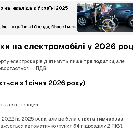
 на інваліда в Україні 2025
ine – українські бренди, бізнес і меценатство
Команда Мета-М
тки на електромобілі у 2026 роц
порту електрокарів діятимуть
лише три податки
, але
повертається — ПДВ.
ться з 1 січня 2026 року)
сть авто + акциз
 2022 по 2025 роки, але це була
строга тимчасова
овжується автоматично (пункт 64 підрозділу 2 ПКУ).