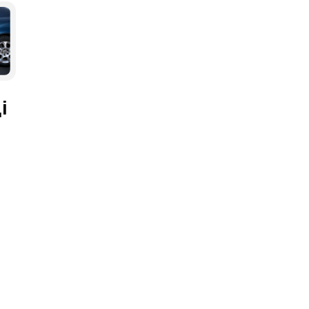
едіа
і