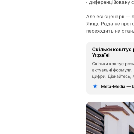
• диференційовану 
Але всі сценарії — 
Якщо Рада не прого
переходить на стан
Скільки коштує 
Україні
Скільки коштує розм
актуальні формули,
цифри. Дізнайтесь, 
платежі, скільки до
Meta-Media — б
уникнути зайвих вит