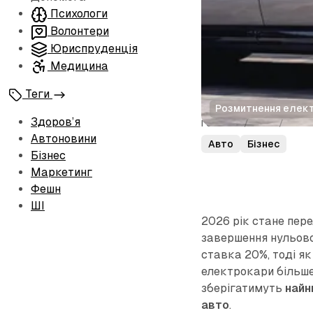
Психологи
Волонтери
Юриспруденція
Медицина
Теги
Розмитнення електр
Здоров’я
Головна
/
Авто
/
Розм
Автоновини
Авто
Бізнес
Бізнес
Маркетинг
Фешн
ШІ
2026 рік стане пер
завершення нульово
ставка 20%, тоді я
електрокари більше
зберігатимуть
найн
авто
.