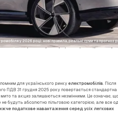
омобіля у 2026 році: нові правила, реальні суми та прогноз 
итнення електромобіля у 2026 році: нові правила, реальні суми
еломним для українського ринку
електромобілів
. Після
го ПДВ 31 грудня 2025 року повертається стандартна
к мито та акциз залишаються незмінними. Це означає, щ
 не будуть абсолютно пільговою категорією, але все о
ижче податкове навантаження серед усіх легкових