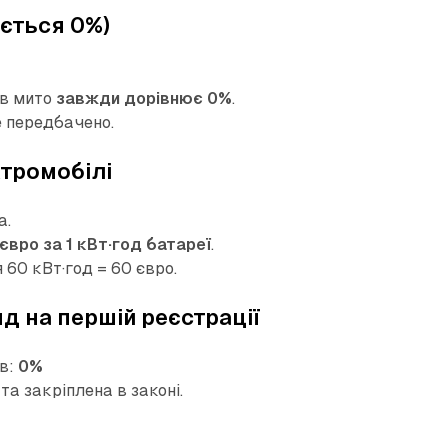
ється 0%)
ів мито
завжди дорівнює 0%
.
не передбачено.
ктромобілі
а.
 євро за 1 кВт·год батареї
.
 60 кВт·год = 60 євро.
д на першій реєстрації
ів:
0%
 та закріплена в законі.