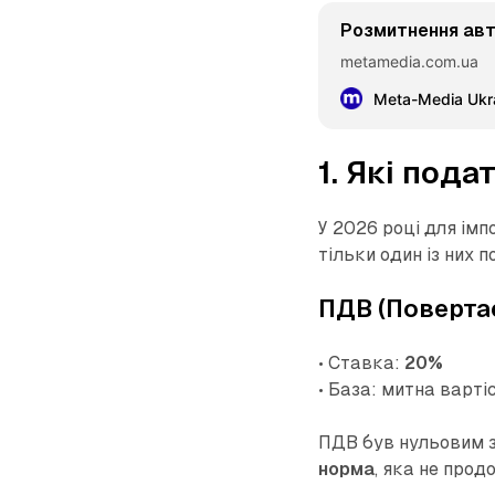
Розмитнення авто
metamedia.com.ua
Meta-Media Ukra
1. Які пода
У 2026 році для ім
тільки один із них 
ПДВ (Повертає
• Ставка:
20%
• База: митна варті
ПДВ був нульовим з
норма
, яка не прод