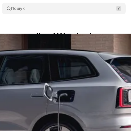
Пошук
я електромобіля у 2026 році: нові правила, реал
да Мета-Медіа
•
30 листопада 2025
•
6 хв читання