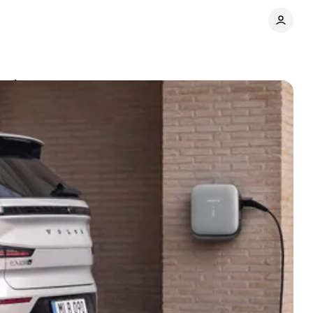
ьні суми та прогноз ринку
Поділитися