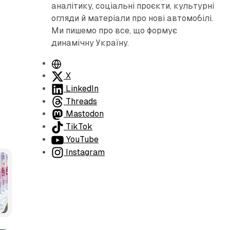
аналітику, соціальні проєкти, культурні
огляди й матеріали про нові автомобілі.
Ми пишемо про все, що формує
динамічну Україну.
В
е
X
б
LinkedIn
с
Threads
а
Mastodon
й
TikTok
т
YouTube
Instagram
едіа