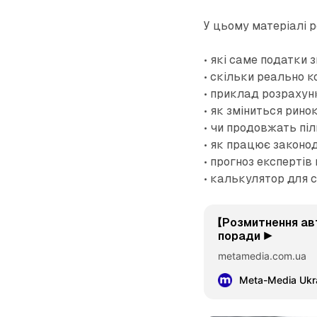
У цьому матеріалі 
• які саме податки 
• скільки реально 
• приклад розрахун
• як зміниться рино
• чи продовжать пі
• як працює законод
• прогноз експертів
• калькулятор для 
【Розмитнення авт
поради ▶️
metamedia.com.ua
Meta-Media Ukra