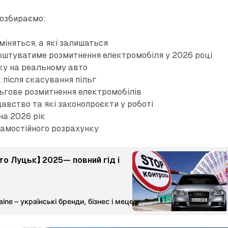
розбираємо:
зміняться, а які залишаться
коштуватиме розмитнення електромобіля у 2026 році
ку на реальному авто
к після скасування пільг
льгове розмитнення електромобілів
авство та які законопроєкти у роботі
 на 2026 рік
самостійного розрахунку
о Луцьк】 2025— повний гід і
ine – українські бренди, бізнес і меценатство
Команда Мета-М