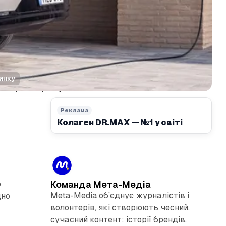
ринку
 та прогноз ринку
Реклама
Колаген DR.MAX — №1 у світі
о
Команда Мета-Медіа
Meta-Media об’єднує журналістів і
дно
волонтерів, які створюють чесний,
сучасний контент: історії брендів,