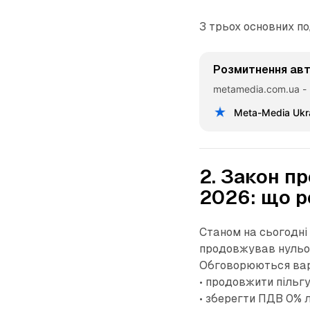
З трьох основних п
Розмитнення авто
metamedia.com.ua -
Meta-Media Ukr
2. Закон п
2026: що р
Станом на сьогодні
продовжував нульов
Обговорюються вар
• продовжити пільгу
• зберегти ПДВ 0% 