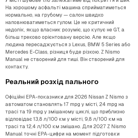
У місті шумове тло залежатиме від покриття й шин.
На хорошому асфальті машина сприйматиметься
нормально, на грубому — салон швидко
наповнюватиметься гулом. Це не критичний
недолік, якщо власник розуміє, що купує не GT, а
більш треково орієнтовану версію. Але якщо
людина пересаджується з Lexus, BMW 5 Series або
Mercedes E-Class, різниця буде різкою. Z Nismo
Manual не створений для тиші. Він створений для
контакту.
Реальний розхід пального
Офіційні EPA-показники для 2026 Nissan Z Nismo з
автоматом становлять 17 mpg у місті, 24 mpg на
трасі та 19 mpg у змішаному циклі, що приблизно
відповідає 13,8 л/100 км у місті, 9,8 л/100 км на
трасі та 12,4 л/100 км змішано. Для 2027 Z Nismo
Manual точні EPA-цифри на момент підготовки