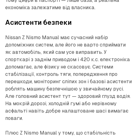
Тому цифри в паспорті — лише база, а реальна
економіка залежатиме від власника.
Асистенти безпеки
Nissan Z Nismo Manual має сучасний набір
допоміжних систем, але його не варто сприймати
як автомобіль, який сам усе виправить. У
спорткарі з заднім приводом і 420 к.с. електроніка
допомагає, але фізику не скасовує. Системи
стабілізації, контроль тяги, попередження про
перешкоди, моніторинг сліпих зон і базові асистенти
роблять машину безпечнішою у звичайному русі.
Але головний асистент тут — здоровий глузд водія.
На мокрій дорозі, холодній гумі або нерівному
асфальті навіть добре налаштоване шасі вимагає
поваги.
Плюс Z Nismo Manual у тому, що стабільність