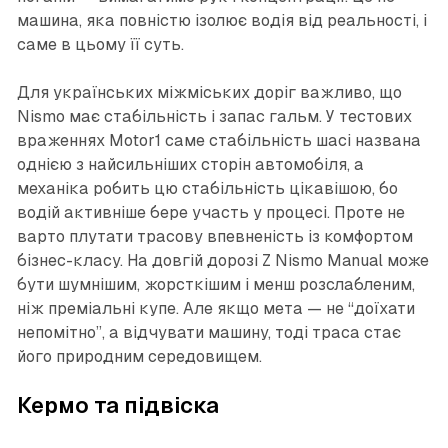
машина, яка повністю ізолює водія від реальності, і
саме в цьому її суть.
Для українських міжміських доріг важливо, що
Nismo має стабільність і запас гальм. У тестових
враженнях Motor1 саме стабільність шасі названа
однією з найсильніших сторін автомобіля, а
механіка робить цю стабільність цікавішою, бо
водій активніше бере участь у процесі. Проте не
варто плутати трасову впевненість із комфортом
бізнес-класу. На довгій дорозі Z Nismo Manual може
бути шумнішим, жорсткішим і менш розслабленим,
ніж преміальні купе. Але якщо мета — не “доїхати
непомітно”, а відчувати машину, тоді траса стає
його природним середовищем.
Кермо та підвіска