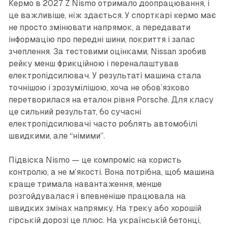
Кермо в 2027 Z Nismo отримало доопрацювання, і
це важливіше, ніж здається. У спорткарі кермо має
не просто змінювати напрямок, а передавати
інформацію про передні шини, покриття і запас
зчеплення. За тестовими оцінками, Nissan зробив
рейку менш фрикційною і переналаштував
електропідсилювач. У результаті машина стала
точнішою і зрозумілішою, хоча не обов’язково
перетворилася на еталон рівня Porsche. Для класу
це сильний результат, бо сучасні
електропідсилювачі часто роблять автомобілі
швидкими, але “німими”.
Підвіска Nismo — це компроміс на користь
контролю, а не м’якості. Вона потрібна, щоб машина
краще тримала навантаження, менше
розгойдувалася і впевненіше працювала на
швидких змінах напрямку. На треку або хорошій
гірській дорозі це плюс. На українській бетонці,