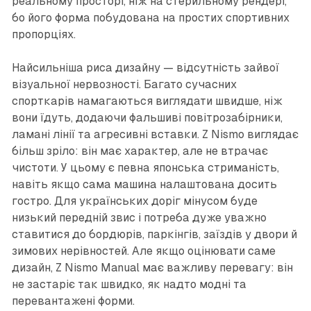
реальному просторі, ніж на стерильному рендері,
бо його форма побудована на простих спортивних
пропорціях.
Найсильніша риса дизайну — відсутність зайвої
візуальної нервозності. Багато сучасних
спорткарів намагаються виглядати швидше, ніж
вони їдуть, додаючи фальшиві повітрозабірники,
ламані лінії та агресивні вставки. Z Nismo виглядає
більш зріло: він має характер, але не втрачає
чистоти. У цьому є певна японська стриманість,
навіть якщо сама машина налаштована досить
гостро. Для українських доріг мінусом буде
низький передній звис і потреба дуже уважно
ставитися до бордюрів, паркінгів, заїздів у двори й
зимових нерівностей. Але якщо оцінювати саме
дизайн, Z Nismo Manual має важливу перевагу: він
не застаріє так швидко, як надто модні та
перевантажені форми.