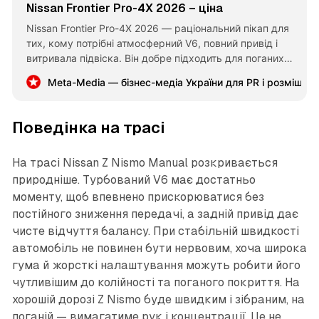
Nissan Frontier Pro-4X 2026 – ціна
Nissan Frontier Pro-4X 2026 — раціональний пікап для
тих, кому потрібні атмосферний V6, повний привід і
витривала підвіска. Він добре підходить для поганих
доріг, але поступається конкурентам у технологічності
Meta-Media — бізнес-медіа України для PR і розміщен
та економічності.
Поведінка на трасі
На трасі Nissan Z Nismo Manual розкривається
природніше. Турбований V6 має достатньо
моменту, щоб впевнено прискорюватися без
постійного зниження передачі, а задній привід дає
чисте відчуття балансу. При стабільній швидкості
автомобіль не повинен бути нервовим, хоча широка
гума й жорсткі налаштування можуть робити його
чутливішим до колійності та поганого покриття. На
хорошій дорозі Z Nismo буде швидким і зібраним, на
поганій — вимагатиме рук і концентрації. Це не