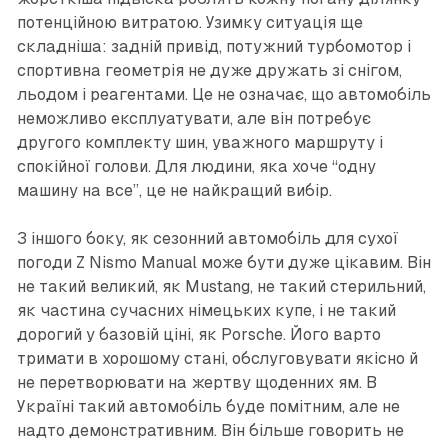
потенційною витратою. Узимку ситуація ще
складніша: задній привід, потужний турбомотор і
спортивна геометрія не дуже дружать зі снігом,
льодом і реагентами. Це не означає, що автомобіль
неможливо експлуатувати, але він потребує
другого комплекту шин, уважного маршруту і
спокійної голови. Для людини, яка хоче “одну
машину на все”, це не найкращий вибір.
З іншого боку, як сезонний автомобіль для сухої
погоди Z Nismo Manual може бути дуже цікавим. Він
не такий великий, як Mustang, не такий стерильний,
як частина сучасних німецьких купе, і не такий
дорогий у базовій ціні, як Porsche. Його варто
тримати в хорошому стані, обслуговувати якісно й
не перетворювати на жертву щоденних ям. В
Україні такий автомобіль буде помітним, але не
надто демонстративним. Він більше говорить не