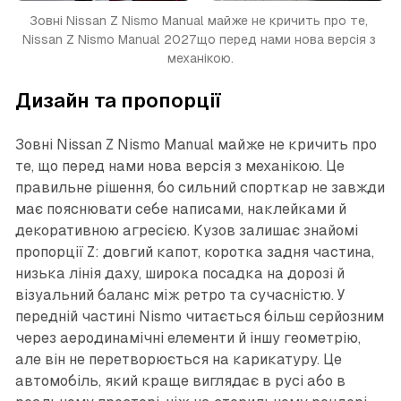
Зовні Nissan Z Nismo Manual майже не кричить про те, 
Nissan Z Nismo Manual 2027що перед нами нова версія з 
механікою.
Дизайн та пропорції
Зовні Nissan Z Nismo Manual майже не кричить про
те, що перед нами нова версія з механікою. Це
правильне рішення, бо сильний спорткар не завжди
має пояснювати себе написами, наклейками й
декоративною агресією. Кузов залишає знайомі
пропорції Z: довгий капот, коротка задня частина,
низька лінія даху, широка посадка на дорозі й
візуальний баланс між ретро та сучасністю. У
передній частині Nismo читається більш серйозним
через аеродинамічні елементи й іншу геометрію,
але він не перетворюється на карикатуру. Це
автомобіль, який краще виглядає в русі або в