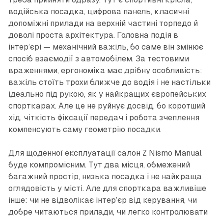
водійська посадка, цифрова панель, класичні
допоміжні прилади на верхній частині торпедо й
доволі проста архітектура. Головна подія в
інтер’єрі — механічний важіль, бо саме він змінює
спосіб взаємодії з автомобілем. За тестовими
враженнями, ергономіка має дрібну особливість:
важіль стоїть трохи ближче до водія і не настільки
ідеально під рукою, як у найкращих європейських
спорткарах. Але це не руйнує досвід, бо коротший
хід, чіткість фіксації передач і робота зчеплення
компенсують саму геометрію посадки.
Для щоденної експлуатації салон Z Nismo Manual
буде компромісним. Тут два місця, обмежений
багажний простір, низька посадка і не найкраща
оглядовість у місті. Але для спорткара важливіше
інше: чи не відволікає інтер’єр від керування, чи
добре читаються прилади, чи легко контролювати