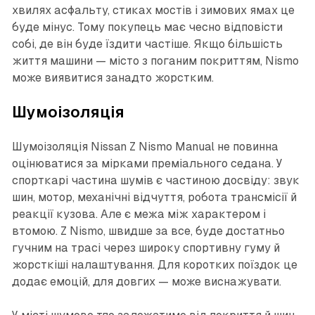
хвилях асфальту, стиках мостів і зимових ямах це
буде мінус. Тому покупець має чесно відповісти
собі, де він буде їздити частіше. Якщо більшість
життя машини — місто з поганим покриттям, Nismo
може виявитися занадто жорстким.
Шумоізоляція
Шумоізоляція Nissan Z Nismo Manual не повинна
оцінюватися за мірками преміального седана. У
спорткарі частина шумів є частиною досвіду: звук
шин, мотор, механічні відчуття, робота трансмісії й
реакції кузова. Але є межа між характером і
втомою. Z Nismo, швидше за все, буде достатньо
гучним на трасі через широку спортивну гуму й
жорсткіші налаштування. Для коротких поїздок це
додає емоцій, для довгих — може виснажувати.