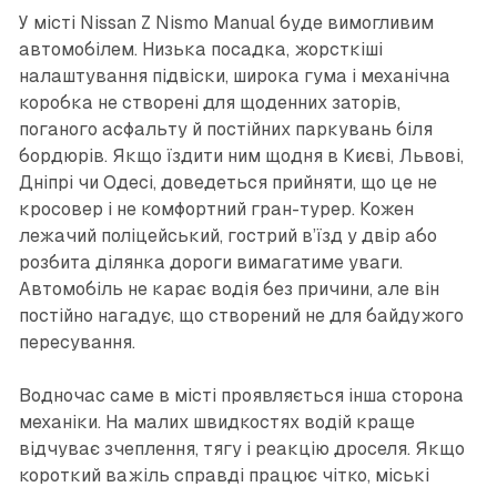
У місті Nissan Z Nismo Manual буде вимогливим
автомобілем. Низька посадка, жорсткіші
налаштування підвіски, широка гума і механічна
коробка не створені для щоденних заторів,
поганого асфальту й постійних паркувань біля
бордюрів. Якщо їздити ним щодня в Києві, Львові,
Дніпрі чи Одесі, доведеться прийняти, що це не
кросовер і не комфортний гран-турер. Кожен
лежачий поліцейський, гострий в’їзд у двір або
розбита ділянка дороги вимагатиме уваги.
Автомобіль не карає водія без причини, але він
постійно нагадує, що створений не для байдужого
пересування.
Водночас саме в місті проявляється інша сторона
механіки. На малих швидкостях водій краще
відчуває зчеплення, тягу і реакцію дроселя. Якщо
короткий важіль справді працює чітко, міські