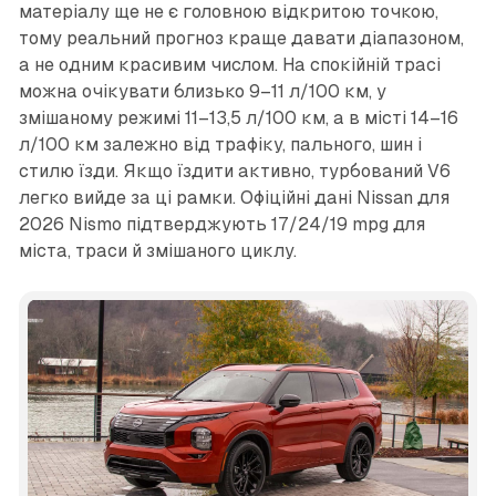
матеріалу ще не є головною відкритою точкою,
тому реальний прогноз краще давати діапазоном,
а не одним красивим числом. На спокійній трасі
можна очікувати близько 9–11 л/100 км, у
змішаному режимі 11–13,5 л/100 км, а в місті 14–16
л/100 км залежно від трафіку, пального, шин і
стилю їзди. Якщо їздити активно, турбований V6
легко вийде за ці рамки. Офіційні дані Nissan для
2026 Nismo підтверджують 17/24/19 mpg для
міста, траси й змішаного циклу.