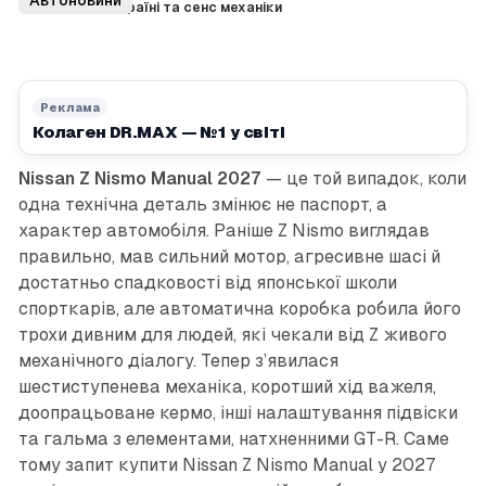
огляд, ціна в Україні та сенс механіки
Реклама
Колаген DR.MAX — №1 у світі
Nissan Z Nismo Manual 2027
— це той випадок, коли
одна технічна деталь змінює не паспорт, а
характер автомобіля. Раніше Z Nismo виглядав
правильно, мав сильний мотор, агресивне шасі й
достатньо спадковості від японської школи
спорткарів, але автоматична коробка робила його
трохи дивним для людей, які чекали від Z живого
механічного діалогу. Тепер з’явилася
шестиступенева механіка, коротший хід важеля,
доопрацьоване кермо, інші налаштування підвіски
та гальма з елементами, натхненними GT-R. Саме
тому запит купити Nissan Z Nismo Manual у 2027