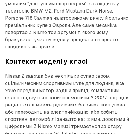
умовним “доступним спорткаром”, а заходить у
територію BMW M2, Ford Mustang Dark Horse,
Porsche 718 Cayman на вторинному ринку й сильних
преміальних купе з Європи. Але саме механіка
повертає Z Nismo той аргумент, якого йому
бракувало: участь водія у процесі, а не просто
швидкість на прямій.
Контекст моделі у класі
Nissan Z завжди був не стільки суперкаром,
скільки чесним спортивним купе для людини, яка
хоче передній мотор, задній привід, компактний
салон і відчуття класичної машини. У 2027 році цей
рецепт став майже рідкісним, бо ринок поступово
або переходить на електрифікацію, або робить
спортивні автомобілі занадто важкими, дорогими й
цифровими. Z Nismo Manual тримається за стару
формулу: два місця, V6 biturbo, задній привід і