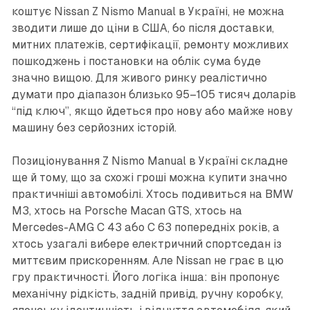
коштує Nissan Z Nismo Manual в Україні, не можна
зводити лише до ціни в США, бо після доставки,
митних платежів, сертифікації, ремонту можливих
пошкоджень і постановки на облік сума буде
значно вищою. Для живого ринку реалістично
думати про діапазон близько 95–105 тисяч доларів
“під ключ”, якщо йдеться про нову або майже нову
машину без серйозних історій.
Позиціонування Z Nismo Manual в Україні складне
ще й тому, що за схожі гроші можна купити значно
практичніші автомобілі. Хтось подивиться на BMW
M3, хтось на Porsche Macan GTS, хтось на
Mercedes-AMG C 43 або C 63 попередніх років, а
хтось узагалі вибере електричний спортседан із
миттєвим прискоренням. Але Nissan не грає в цю
гру практичності. Його логіка інша: він пропонує
механічну рідкість, задній привід, ручну коробку,