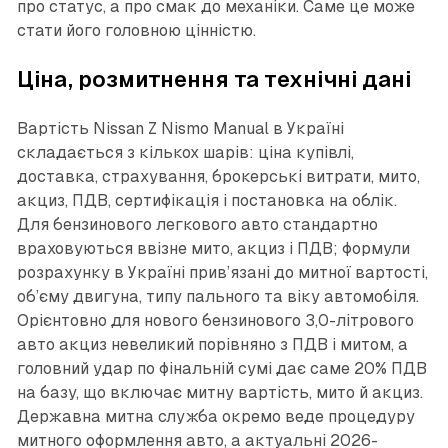
про статус, а про смак до механіки. Саме це може
стати його головною цінністю.
Ціна, розмитнення та технічні дані
Вартість Nissan Z Nismo Manual в Україні
складається з кількох шарів: ціна купівлі,
доставка, страхування, брокерські витрати, мито,
акциз, ПДВ, сертифікація і постановка на облік.
Для бензинового легкового авто стандартно
враховуються ввізне мито, акциз і ПДВ; формули
розрахунку в Україні прив’язані до митної вартості,
об’єму двигуна, типу пального та віку автомобіля.
Орієнтовно для нового бензинового 3,0-літрового
авто акциз невеликий порівняно з ПДВ і митом, а
головний удар по фінальній сумі дає саме 20% ПДВ
на базу, що включає митну вартість, мито й акциз.
Державна митна служба окремо веде процедуру
митного оформлення авто, а актуальні 2026-