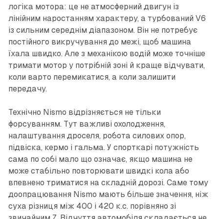
логіка мотора: це не атмосферний двигун із
лінійним наростанням характеру, а турбований V6
із сильним середнім діапазоном. Він не потребує
постійного викручування до межі, щоб машина
їхала швидко. Але з механікою водій може точніше
тримати мотор у потрібній зоні й краще відчувати,
коли варто перемикатися, а коли залишити
передачу.
Технічно Nismo відрізняється не тільки
форсуванням. Тут важливі охолодження,
налаштування дроселя, робота силових опор,
підвіска, кермо і гальма. У спорткарі потужність
сама по собі мало що означає, якщо машина не
може стабільно повторювати швидкі кола або
впевнено триматися на складній дорозі. Саме тому
доопрацювання Nismo мають більше значення, ніж
суха різниця між 400 і 420 к.с. порівняно зі
звичайним Z. Відчуття автомобіля складається не