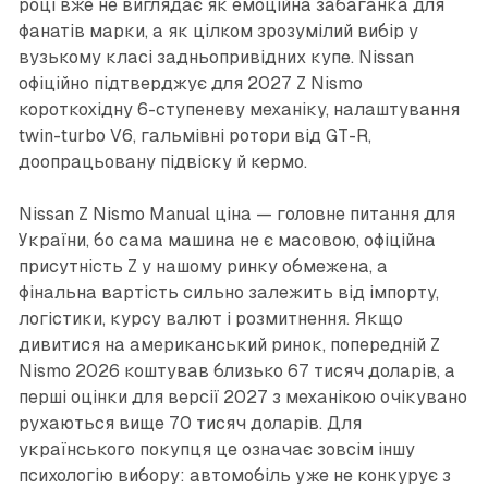
році вже не виглядає як емоційна забаганка для
фанатів марки, а як цілком зрозумілий вибір у
вузькому класі задньопривідних купе. Nissan
офіційно підтверджує для 2027 Z Nismo
короткохідну 6-ступеневу механіку, налаштування
twin-turbo V6, гальмівні ротори від GT-R,
доопрацьовану підвіску й кермо.
Nissan Z Nismo Manual ціна — головне питання для
України, бо сама машина не є масовою, офіційна
присутність Z у нашому ринку обмежена, а
фінальна вартість сильно залежить від імпорту,
логістики, курсу валют і розмитнення. Якщо
дивитися на американський ринок, попередній Z
Nismo 2026 коштував близько 67 тисяч доларів, а
перші оцінки для версії 2027 з механікою очікувано
рухаються вище 70 тисяч доларів. Для
українського покупця це означає зовсім іншу
психологію вибору: автомобіль уже не конкурує з