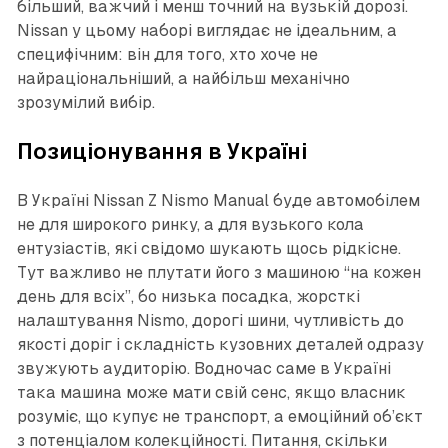
більший, важчий і менш точний на вузькій дорозі.
Nissan у цьому наборі виглядає не ідеальним, а
специфічним: він для того, хто хоче не
найраціональніший, а найбільш механічно
зрозумілий вибір.
Позиціонування в Україні
В Україні Nissan Z Nismo Manual буде автомобілем
не для широкого ринку, а для вузького кола
ентузіастів, які свідомо шукають щось рідкісне.
Тут важливо не плутати його з машиною “на кожен
день для всіх”, бо низька посадка, жорсткі
налаштування Nismo, дорогі шини, чутливість до
якості доріг і складність кузовних деталей одразу
звужують аудиторію. Водночас саме в Україні
така машина може мати свій сенс, якщо власник
розуміє, що купує не транспорт, а емоційний об’єкт
з потенціалом колекційності. Питання, скільки