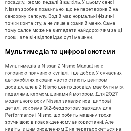
посадку, кермо, педалі й важіль. У цьому сенсі
Nissan зробив правильно, що не перетворив Z на
сенсорну капсулу. Водій має нормальні фізичні
точки контакту, а не лише екрани й меню. Саме
тому салон може не виглядати найдорожчим за ці
гроші, але він відповідає суті машини.
Мультимедіа та цифрові системи
Мультимедіа в Nissan Z Nismo Manual не є
головною причиною купівлі, і це добре. У сучасних
автомобілях екрани часто стають центром
досвіду, але в Z Nismo центр досвіду має бути між
педалями, кермом, шинами й мотором. Для 2027
модельного року Nissan заявляє нові цифрові
деталі, зокрема Qi2-бездротову зарядку для
Performance і Nismo, що робить машину трохи
зручнішою в повсякденному використанні. Але
навіть із цим оновленням Z не перетворюється на