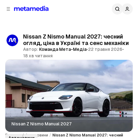
д
і
ч
о
в
н
м
о
ї
і
Nissan Z Nismo Manual 2027: чесний
п
с
огляд, ціна в Україні та сенс механіки
т
а
Автор:
Команда Мета-Медіа
•
22 травня 2026
•
н
у
18 хв читання
е
л
Поділитися
і
Nissan Z Nismo Manual 2027
Головна
/
Автоновини
/
Nissan Z Nismo Manual 2027: чесний
Автоновини