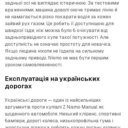
задньої осі не виглядає істеричною. За тестовими
враженнями, машина доволі охоче тримає лінію й
не намагається різко покарати водія за кожен
зайвий рух газом. Це робить її доступнішою для
швидкої їзди, ніж можна було б очікувати від
задньопривідного купе такої потужності. Але
доступність не означає простоту для новачка.
Якщо людина ніколи не їздила на сильному
задньому приводі, Nismo не має бути першим
уроком самовпевненості.
Експлуатація на українських
дорогах
Українські дороги — один із найсильніших
аргументів проти купівлі Z Nismo Manual як
щоденного автомобіля. Низький кліренс, спортивні
бампери, дорогі колеса, низькопрофільна гума і
жорсткіша підвіска роблять кожну погану ділянку