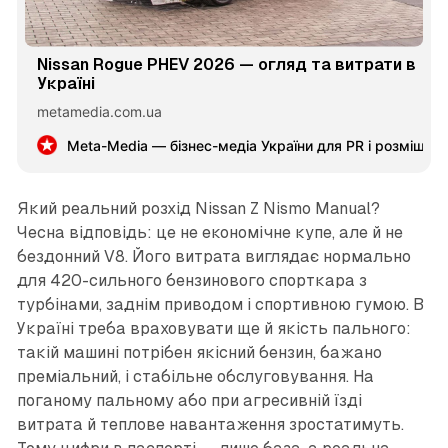
Nissan Rogue PHEV 2026 — огляд та витрати в
Україні
metamedia.com.ua
Meta-Media — бізнес-медіа України для PR і розміщен
Який реальний розхід Nissan Z Nismo Manual?
Чесна відповідь: це не економічне купе, але й не
бездонний V8. Його витрата виглядає нормально
для 420-сильного бензинового спорткара з
турбінами, заднім приводом і спортивною гумою. В
Україні треба враховувати ще й якість пального:
такій машині потрібен якісний бензин, бажано
преміальний, і стабільне обслуговування. На
поганому пальному або при агресивній їзді
витрата й теплове навантаження зростатимуть.