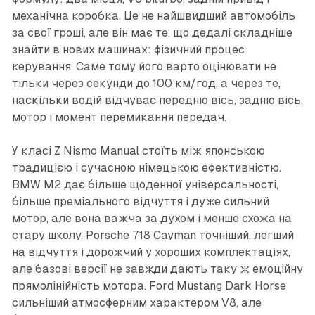
механічна коробка. Це не найшвидший автомобіль
за свої гроші, але він має те, що дедалі складніше
знайти в нових машинах: фізичний процес
керування. Саме тому його варто оцінювати не
тільки через секунди до 100 км/год, а через те,
наскільки водій відчуває передню вісь, задню вісь,
мотор і момент перемикання передач.
У класі Z Nismo Manual стоїть між японською
традицією і сучасною німецькою ефективністю.
BMW M2 дає більше щоденної універсальності,
більше преміального відчуття і дуже сильний
мотор, але вона важча за духом і менше схожа на
стару школу. Porsche 718 Cayman точніший, легший
на відчуття і дорожчий у хороших комплектаціях,
але базові версії не завжди дають таку ж емоційну
прямолінійність мотора. Ford Mustang Dark Horse
сильніший атмосферним характером V8, але