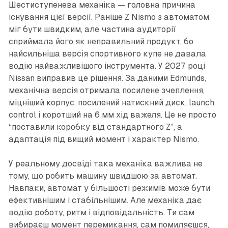
Шестиступенева механіка — головна причина
існування цієї версії. Раніше Z Nismo з автоматом
міг бути швидким, але частина аудиторії
сприймала його як неправильний продукт, бо
найсильніша версія спортивного купе не давала
водію найважливішого інструмента. У 2027 році
Nissan виправив це рішення. За даними Edmunds,
механічна версія отримала посилене зчеплення,
міцніший корпус, посилений натискний диск, launch
control і коротший на 6 мм хід важеля. Це не просто
“поставили коробку від стандартного Z”, а
адаптація під вищий момент і характер Nismo.
У реальному досвіді така механіка важлива не
тому, що робить машину швидшою за автомат.
Навпаки, автомат у більшості режимів може бути
ефективнішим і стабільнішим. Але механіка дає
водію роботу, ритм і відповідальність. Ти сам
вибираєш момент перемикання, сам помиляєшся,