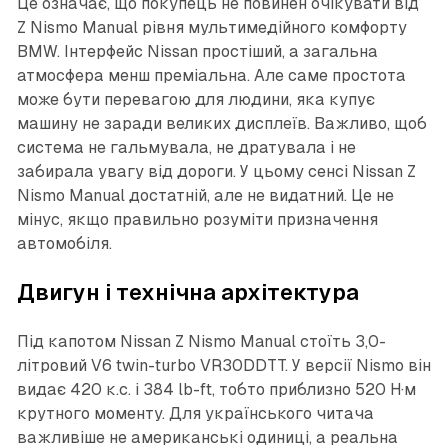
Це означає, що покупець не повинен очікувати від
Z Nismo Manual рівня мультимедійного комфорту
BMW. Інтерфейс Nissan простіший, а загальна
атмосфера менш преміальна. Але саме простота
може бути перевагою для людини, яка купує
машину не заради великих дисплеїв. Важливо, щоб
система не гальмувала, не дратувала і не
забирала увагу від дороги. У цьому сенсі Nissan Z
Nismo Manual достатній, але не видатний. Це не
мінус, якщо правильно розуміти призначення
автомобіля.
Двигун і технічна архітектура
Під капотом Nissan Z Nismo Manual стоїть 3,0-
літровий V6 twin-turbo VR30DDTT. У версії Nismo він
видає 420 к.с. і 384 lb-ft, тобто приблизно 520 Н·м
крутного моменту. Для українського читача
важливіше не американські одиниці, а реальна