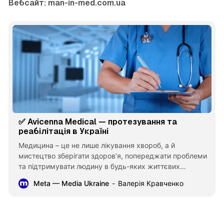
Вебсайт:
man-in-med.com.ua
✅ Avicenna Medical — протезування та
реабілітація в Україні
Медицина – це не лише лікування хвороб, а й
мистецтво зберігати здоров’я, попереджати проблеми
та підтримувати людину в будь-яких життєвих
обставинах. У місті Миколаїв, за адресою вул. Рюміна,
Meta — Media Ukraine
Валерія Кравченко
1, працює сучасний медичний центр Avicenna Medical,
який став місцем довіри для сотень пацієнтів. Це
простір, де поєднані професіоналізм лікарів, новітні
технології