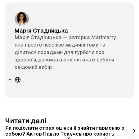
Марія Стадницька
Марія Стадницька — авторка Marimarty,
яка просто пояснює медичні теми та
ділиться порадами для турботи про
здоров’я, допомагаючи читачам робити
свідомий вибір.
В
е
б
с
а
й
4 хв читання
Читати далі
т
Як подолати страх оцінки й знайти гармонію з
собою? Актор Павло Текучев про користь