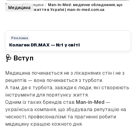
Головна
/
Медицина
/
Man-in-Med: медичне обладнання, що
Медицина
змінює якість життя в Україні | man-in-med.com.ua
Реклама
Колаген DR.MAX — №1 у світі
🩺 Вступ
Медицина починається не з лікарняних стін і не з
рецептів — вона починається з турботи.
А там, де є турбота, завжди є люди, які створюють
інструменти для порятунку життя.
Одним із таких брендів став
Man-in-Med
—
українська компанія, що збудувала репутацію на
чесності, професіоналізмі та прагненні робити
медицину кращою кожного дня.