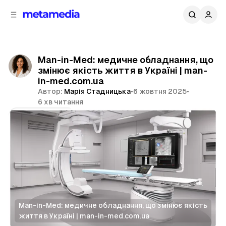
д
і
ч
о
в
н
м
о
ї
і
Man-in-Med: медичне обладнання, що
п
с
змінює якість життя в Україні | man-
т
а
in-med.com.ua
н
у
Автор:
Марія Стадницька
•
6 жовтня 2025
•
е
6 хв читання
л
і
Поділитися
Man-in-Med: медичне обладнання, що змінює якість 
життя в Україні | man-in-med.com.ua