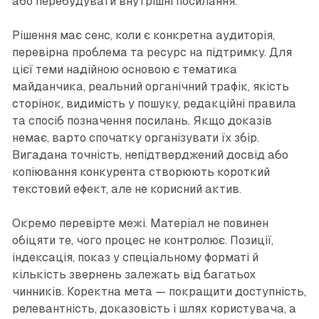
або перебудувати внутрішні посилання.
Рішення має сенс, коли є конкретна аудиторія,
перевірна проблема та ресурс на підтримку. Для
цієї теми надійною основою є тематика
майданчика, реальний органічний трафік, якість
сторінок, видимість у пошуку, редакційні правила
та спосіб позначення посилань. Якщо доказів
немає, варто спочатку організувати їх збір.
Вигадана точність, непідтверджений досвід або
копіювання конкурента створюють короткий
текстовий ефект, але не корисний актив.
Окремо перевірте межі. Матеріал не повинен
обіцяти те, чого процес не контролює. Позиції,
індексація, показ у спеціальному форматі й
кількість звернень залежать від багатьох
чинників. Коректна мета — покращити доступність,
релевантність, доказовість і шлях користувача, а