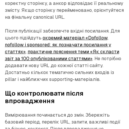
коректну сторінку, а анкор відповідає її реальному
змісту. Якщо сторінку перейменовано, орієнтуйтеся
на фінальну canonical URL.
Після публікації забезпечте вхідні посилання. Для
цього підійдуть
окремий матеріал «Dofollow,
nofollow і sponsored: як позначати посилання у
статтях»
,
практичне пояснення теми «Як скласти
звіт за 100 опублікованими статтями»
. Не потрібно
додавати нову URL до кожної статті сайту.
Достатньо кількох тематично сильних входів із
pillar і найближчих supporting-матеріалів.
Що контролювати після
впровадження
Вимірювання починається до змін. Збережіть
базовий період, перелік URL, запити, важливі події
та бізнес-контекст. Після впровадження не