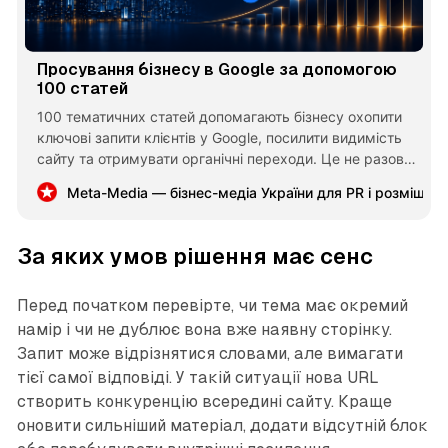
Просування бізнесу в Google за допомогою
100 статей
100 тематичних статей допомагають бізнесу охопити
ключові запити клієнтів у Google, посилити видимість
сайту та отримувати органічні переходи. Це не разова
реклама, а контентний актив, який поступово
Meta-Media — бізнес-медіа України для PR і розміщен
накопичує цінність і працює на залучення звернень
роками.
За яких умов рішення має сенс
Перед початком перевірте, чи тема має окремий
намір і чи не дублює вона вже наявну сторінку.
Запит може відрізнятися словами, але вимагати
тієї самої відповіді. У такій ситуації нова URL
створить конкуренцію всередині сайту. Краще
оновити сильніший матеріал, додати відсутній блок