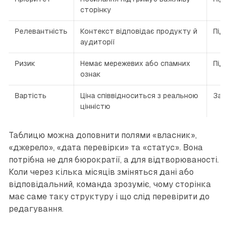
сторінку
Релевантність
Контекст відповідає продукту й
Під
аудиторії
Ризик
Немає мережевих або спамних
Під
ознак
Вартість
Ціна співвідноситься з реальною
Зафі
цінністю
Таблицю можна доповнити полями «власник»,
«джерело», «дата перевірки» та «статус». Вона
потрібна не для бюрократії, а для відтворюваності.
Коли через кілька місяців зміняться дані або
відповідальний, команда зрозуміє, чому сторінка
має саме таку структуру і що слід перевірити до
редагування.