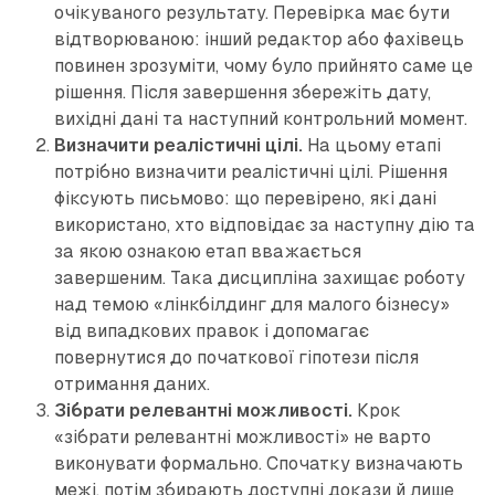
очікуваного результату. Перевірка має бути
відтворюваною: інший редактор або фахівець
повинен зрозуміти, чому було прийнято саме це
рішення. Після завершення збережіть дату,
вихідні дані та наступний контрольний момент.
Визначити реалістичні цілі.
На цьому етапі
потрібно визначити реалістичні цілі. Рішення
фіксують письмово: що перевірено, які дані
використано, хто відповідає за наступну дію та
за якою ознакою етап вважається
завершеним. Така дисципліна захищає роботу
над темою «лінкбілдинг для малого бізнесу»
від випадкових правок і допомагає
повернутися до початкової гіпотези після
отримання даних.
Зібрати релевантні можливості.
Крок
«зібрати релевантні можливості» не варто
виконувати формально. Спочатку визначають
межі, потім збирають доступні докази й лише