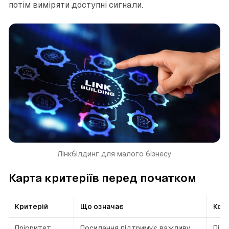
потім виміряти доступні сигнали.
Лінкбілдинг для малого бізнесу
Карта критеріїв перед початком
Критерій
Що означає
Кон
Пріоритет
Посилання підтримує важливу
Під