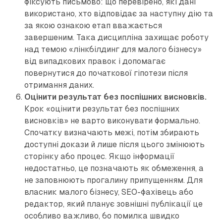
фіксують письмово: що перевірено, які дані
використано, хто відповідає за наступну дію та
за якою ознакою етап вважається
завершеним. Така дисципліна захищає роботу
над темою «лінкбілдинг для малого бізнесу»
від випадкових правок і допомагає
повернутися до початкової гіпотези після
отримання даних.
Оцінити результат без поспішних висновків.
Крок «оцінити результат без поспішних
висновків» не варто виконувати формально.
Спочатку визначають межі, потім збирають
доступні докази й лише після цього змінюють
сторінку або процес. Якщо інформації
недостатньо, це позначають як обмеження, а
не заповнюють прогалину припущенням. Для
власник малого бізнесу, SEO-фахівець або
редактор, який планує зовнішні публікації це
особливо важливо, бо помилка швидко