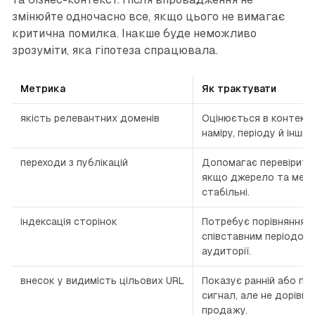
змінюйте одночасно все, якщо цього не вимагає
критична помилка. Інакше буде неможливо
зрозуміти, яка гіпотеза спрацювала.
Метрика
Як трактувати
якість релевантних доменів
Оцінюється в контекст
наміру, періоду й інших 
переходи з публікацій
Допомагає перевірити 
якщо джерело та мет
стабільні.
індексація сторінок
Потребує порівняння з
співставним періодом 
аудиторії.
внесок у видимість цільових URL
Показує ранній або пр
сигнал, але не дорівн
продажу.