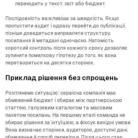
переходить у текст, звіт або бюджет.
Послідовність важливіша за швидкість. Якщо
пропустити аудит і одразу перейти до публікації,
пізніше доведеться виправляти структуру,
посилання й метадані одночасно. Натомість
короткий контроль після кожного кроку дозволяє
зупинити помилкову гіпотезу до того, як вона
перетвориться на десятки сторінок.
Приклад рішення без спрощень
Розглянемо ситуацію: сервісна компанія має
обмежений бюджет і обирає між партнерською
статтею, галузевим каталогом та масовим
пакетом посилань. На першому етапі команда не
обирає рішення за інтуїцією, а фіксує вихідні умови.
Вона визначає сторінки, аудиторію, доступні дані,
обмеження й спосіб перевірки. Після цього стає