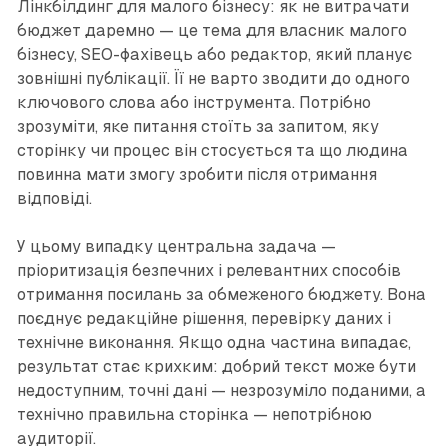
Лінкбілдинг для малого бізнесу: як не витрачати
бюджет даремно — це тема для власник малого
бізнесу, SEO-фахівець або редактор, який планує
зовнішні публікації. Її не варто зводити до одного
ключового слова або інструмента. Потрібно
зрозуміти, яке питання стоїть за запитом, яку
сторінку чи процес він стосується та що людина
повинна мати змогу зробити після отримання
відповіді.
У цьому випадку центральна задача —
пріоритизація безпечних і релевантних способів
отримання посилань за обмеженого бюджету. Вона
поєднує редакційне рішення, перевірку даних і
технічне виконання. Якщо одна частина випадає,
результат стає крихким: добрий текст може бути
недоступним, точні дані — незрозуміло поданими, а
технічно правильна сторінка — непотрібною
аудиторії.