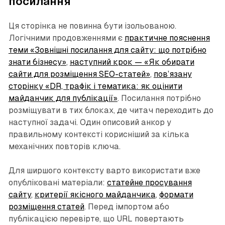
посилання
Ця сторінка не повинна бути ізольованою.
Логічними продовженнями є
практичне пояснення
теми «Зовнішні посилання для сайту: що потрібно
знати бізнесу»
,
наступний крок — «Як обирати
сайти для розміщення SEO-статей»
,
пов’язану
сторінку «DR, трафік і тематика: як оцінити
майданчик для публікації»
. Посилання потрібно
розміщувати в тих блоках, де читач переходить до
наступної задачі. Один описовий анкор у
правильному контексті корисніший за кілька
механічних повторів ключа.
Для ширшого контексту варто використати вже
опубліковані матеріали:
статейне просування
сайту
,
критерії якісного майданчика
,
формати
розміщення статей
. Перед імпортом або
публікацією перевірте, що URL повертають