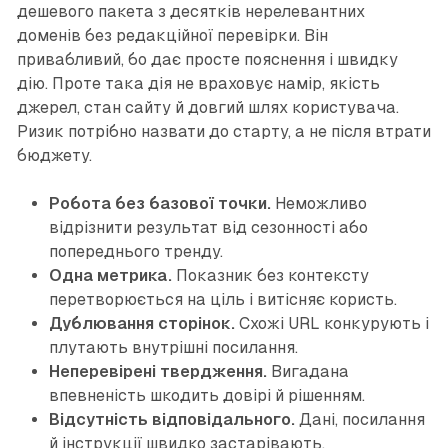
дешевого пакета з десятків нерелевантних
доменів без редакційної перевірки. Він
привабливий, бо дає просте пояснення і швидку
дію. Проте така дія не враховує намір, якість
джерел, стан сайту й довгий шлях користувача.
Ризик потрібно назвати до старту, а не після втрати
бюджету.
Робота без базової точки.
Неможливо
відрізнити результат від сезонності або
попереднього тренду.
Одна метрика.
Показник без контексту
перетворюється на ціль і витісняє користь.
Дублювання сторінок.
Схожі URL конкурують і
плутають внутрішні посилання.
Неперевірені твердження.
Вигадана
впевненість шкодить довірі й рішенням.
Відсутність відповідального.
Дані, посилання
й інструкції швидко застарівають.