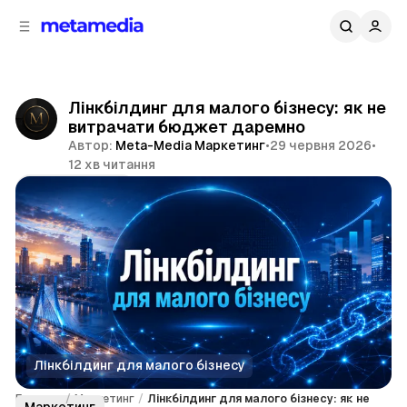
д
і
ч
о
в
н
м
о
ї
і
Лінкбілдинг для малого бізнесу: як не
п
с
витрачати бюджет даремно
т
а
Автор:
Meta-Media Маркетинг
•
29 червня 2026
•
н
у
12 хв читання
е
л
Поділитися
і
Лінкбілдинг для малого бізнесу
Головна
/
Маркетинг
/
Лінкбілдинг для малого бізнесу: як не
Маркетинг