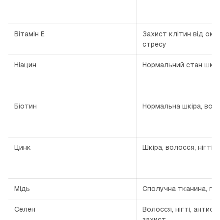
Вітамін E
Захист клітин від ок
стресу
Ніацин
Нормальний стан шкір
Біотин
Нормальна шкіра, вол
Цинк
Шкіра, волосся, нігті
Мідь
Сполучна тканина, піг
Селен
Волосся, нігті, антио
захист