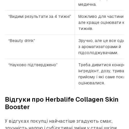
медична.
“Видимі результати за 4 тижні”
Можливо для частини л
але краще оцінювати кур
тижнів.
“Beauty drink”
Зручно, але це все одно
з ароматизаторами й
підсолоджувачами.
“Науково підтверджено”
Треба дивитися конкрет
інгредієнт, дозу, тривалі
прийому і які саме показ
оцінювалися.
Відгуки про Herbalife Collagen Skin
Booster
У відгуках покупці найчастіше згадують смак,
зручність напою і суб’єктивні зміни у стані шкіри