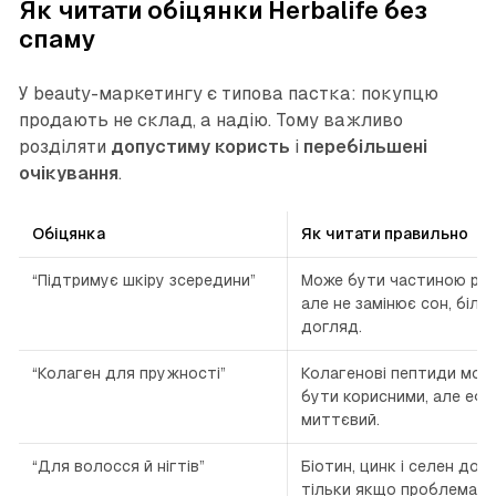
Як читати обіцянки Herbalife без
спаму
У beauty-маркетингу є типова пастка: покупцю
продають не склад, а надію. Тому важливо
розділяти
допустиму користь
і
перебільшені
очікування
.
Обіцянка
Як читати правильно
“Підтримує шкіру зсередини”
Може бути частиною рац
але не замінює сон, білок
догляд.
“Колаген для пружності”
Колагенові пептиди мож
бути корисними, але ефе
миттєвий.
“Для волосся й нігтів”
Біотин, цинк і селен доре
тільки якщо проблема н