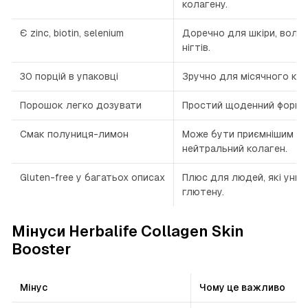
колагену.
Є zinc, biotin, selenium
Доречно для шкіри, волос
нігтів.
30 порцій в упаковці
Зручно для місячного кур
Порошок легко дозувати
Простий щоденний форма
Смак полуниця-лимон
Може бути приємнішим за
нейтральний колаген.
Gluten-free у багатьох описах
Плюс для людей, які уни
глютену.
Мінуси Herbalife Collagen Skin
Booster
Мінус
Чому це важливо