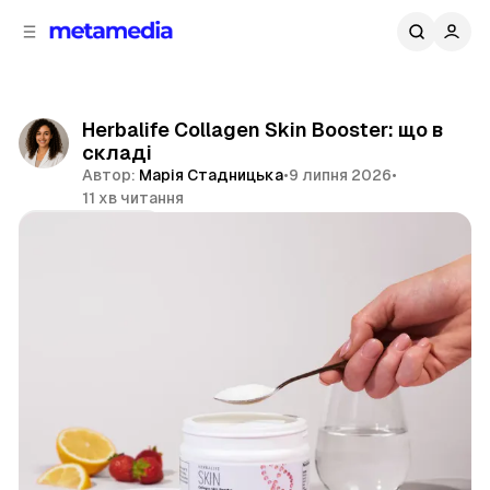
д
і
ч
о
в
н
м
о
ї
і
Herbalife Collagen Skin Booster: що в
п
с
складі
т
а
Автор:
Марія Стадницька
•
9 липня 2026
•
н
у
11 хв читання
е
л
Поділитися
і