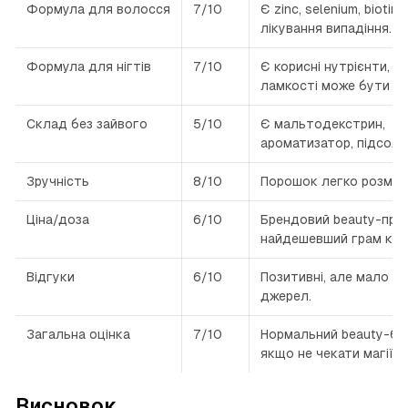
Формула для волосся
7/10
Є zinc, selenium, biotin,
лікування випадіння.
Формула для нігтів
7/10
Є корисні нутрієнти, а
ламкості може бути ін
Склад без зайвого
5/10
Є мальтодекстрин,
ароматизатор, підсол
Зручність
8/10
Порошок легко розміша
Ціна/доза
6/10
Брендовий beauty-прод
найдешевший грам кол
Відгуки
6/10
Позитивні, але мало н
джерел.
Загальна оцінка
7/10
Нормальний beauty-бу
якщо не чекати магії.
Висновок