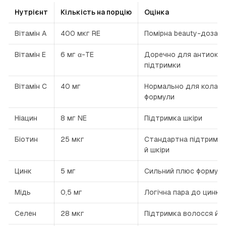
Нутрієнт
Кількість на порцію
Оцінка
Вітамін A
400 мкг RE
Помірна beauty-доза
Вітамін E
6 мг α-TE
Доречно для антиокси
підтримки
Вітамін C
40 мг
Нормально для колаге
формули
Ніацин
8 мг NE
Підтримка шкіри
Біотин
25 мкг
Стандартна підтримка
й шкіри
Цинк
5 мг
Сильний плюс формул
Мідь
0,5 мг
Логічна пара до цинку
Селен
28 мкг
Підтримка волосся й ні