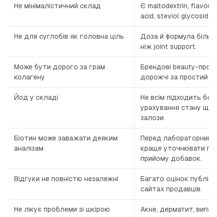
Не мінімалістичний склад
Є maltodextrin, flavourin
acid, steviol glycosides
Не для суглобів як головна ціль
Доза й формула більше
ніж joint support.
Може бути дорого за грам
Брендові beauty-прод
колагену
дорожчі за простий гі
Йод у складі
Не всім підходить без
урахування стану щит
залози.
Біотин може заважати деяким
Перед лабораторними
аналізам
краще уточнювати пр
прийому добавок.
Відгуки не повністю незалежні
Багато оцінок публік
сайтах продавців.
Не лікує проблеми зі шкірою
Акне, дерматит, випад