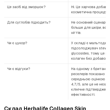
Це засіб від зморшок?
Ні. Це харчова добавка
косметична процедура 
Для суглобів підходить?
Не основний сценарій
більше для шкіри, вол
нігтів.
Чи є цукор?
У складі є мальтодекс
підсолоджувач stevia /
glycosides, тому це не
колаген без добавок”.
Чи є відгуки?
На одному з британсь
реселерів показано 9 в
середньою оцінкою б
4,7/5, але це не неза
клінічне підтвердженн
ефективності.
Склад Herbalife Collagen Skin