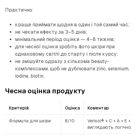
Практично:
краще приймати щодня в один і той самий час;
не чекати ефекту за 3–5 днів;
мінімальний період оцінки — 4–8 тижнів;
для чесної оцінки зробіть фото шкіри при
однаковому світлі до старту і після курсу;
не змішуйте одразу з кількома beauty-
комплексами, щоб не дублювати zinc, selenium,
iodine, biotin.
Чесна оцінка продукту
Критерій
Оцінка
Коментар
Формула для шкіри
8/10
Verisol® + C + A + E + zi
виглядають логічно.