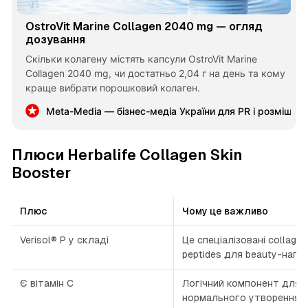
OstroVit Marine Collagen 2040 mg — огляд
дозування
Скільки колагену містять капсули OstroVit Marine
Collagen 2040 mg, чи достатньо 2,04 г на день та кому
краще вибрати порошковий колаген.
Meta-Media — бізнес-медіа України для PR і розміщен
Плюси Herbalife Collagen Skin
Booster
Плюс
Чому це важливо
Verisol® P у складі
Це спеціалізовані collagen
peptides для beauty-напря
Є вітамін C
Логічний компонент для
нормального утворення