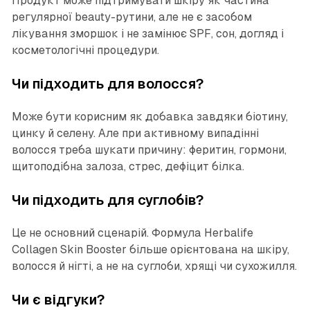
Продукт може підтримувати шкіру як частина
регулярної beauty-рутини, але не є засобом
лікування зморшок і не замінює SPF, сон, догляд і
косметологічні процедури.
Чи підходить для волосся?
Може бути корисним як добавка завдяки біотину,
цинку й селену. Але при активному випадінні
волосся треба шукати причину: феритин, гормони,
щитоподібна залоза, стрес, дефіцит білка.
Чи підходить для суглобів?
Це не основний сценарій. Формула Herbalife
Collagen Skin Booster більше орієнтована на шкіру,
волосся й нігті, а не на суглоби, хрящі чи сухожилля.
Чи є відгуки?