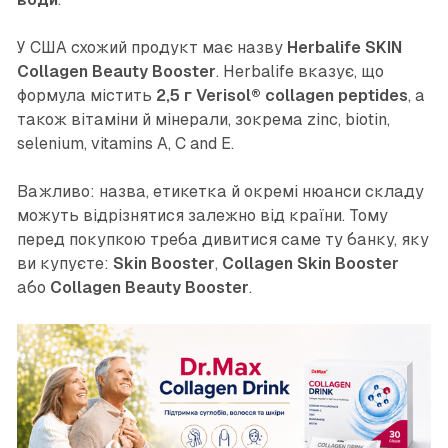
У США схожий продукт має назву
Herbalife SKIN
Collagen Beauty Booster
. Herbalife вказує, що
формула містить
2,5 г Verisol® collagen peptides
, а
також вітаміни й мінерали, зокрема zinc, biotin,
selenium, vitamins A, C and E.
Важливо: назва, етикетка й окремі нюанси складу
можуть відрізнятися залежно від країни. Тому
перед покупкою треба дивитися саме ту банку, яку
ви купуєте:
Skin Booster
,
Collagen Skin Booster
або
Collagen Beauty Booster
.