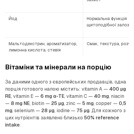
Йод
Нормальна функція
щитоподібної залози
Мальтодекстрин, ароматизатор,
Смак, текстура, розчи
лимонна кислота, стевія
Вітаміни та мінерали на порцію
За даними одного з європейських продавців, одна
порція готового напою містить: vitamin A —
400 µg
RE
, vitamin E —
6 mg α-TE
, vitamin C —
40 mg
, niacin
—
8 mg NE
, biotin —
25 µg
, zinc —
5 mg
, copper —
0,5
mg
, selenium —
28 µg
, iodine —
75 µg
. Для кожного з
цих нутрієнтів заявлено близько
50% reference
intake
.