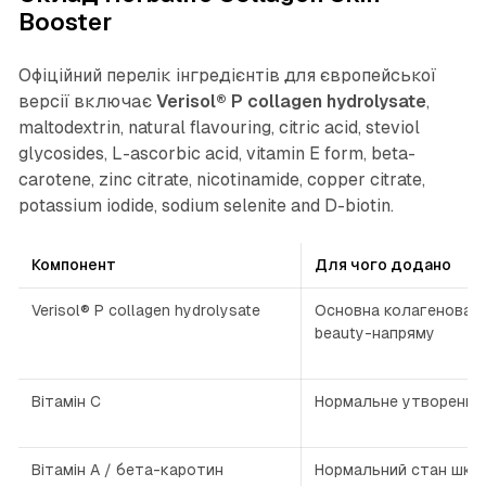
Booster
Офіційний перелік інгредієнтів для європейської
версії включає
Verisol® P collagen hydrolysate
,
maltodextrin, natural flavouring, citric acid, steviol
glycosides, L-ascorbic acid, vitamin E form, beta-
carotene, zinc citrate, nicotinamide, copper citrate,
potassium iodide, sodium selenite and D-biotin.
Компонент
Для чого додано
Verisol® P collagen hydrolysate
Основна колагенова б
beauty-напряму
Вітамін C
Нормальне утворення
Вітамін A / бета-каротин
Нормальний стан шкір