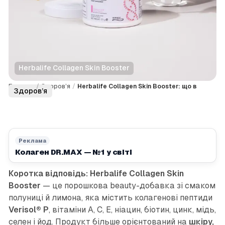
Herbalife Collagen Skin Booster
Головна
/
Здоров’я
/
Herbalife Collagen Skin Booster: що в
Здоров’я
складі
Реклама
Колаген DR.MAX — №1 у світі
Коротка відповідь:
Herbalife Collagen Skin
Booster
— це порошкова beauty-добавка зі смаком
полуниці й лимона, яка містить колагенові пептиди
Verisol® P
, вітаміни A, C, E, ніацин, біотин, цинк, мідь,
селен і йод. Продукт більше орієнтований на
шкіру,