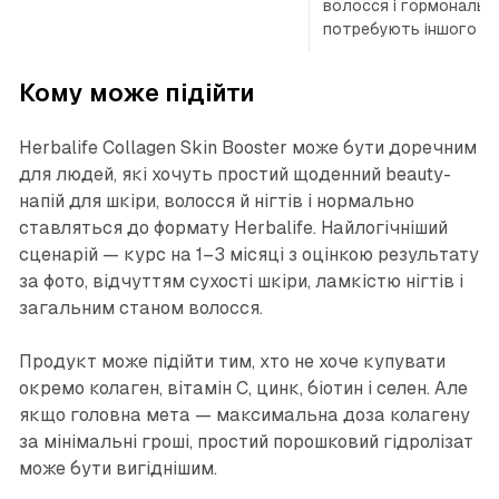
волосся і гормональн
потребують іншого пі
Кому може підійти
Herbalife Collagen Skin Booster може бути доречним
для людей, які хочуть простий щоденний beauty-
напій для шкіри, волосся й нігтів і нормально
ставляться до формату Herbalife. Найлогічніший
сценарій — курс на 1–3 місяці з оцінкою результату
за фото, відчуттям сухості шкіри, ламкістю нігтів і
загальним станом волосся.
Продукт може підійти тим, хто не хоче купувати
окремо колаген, вітамін C, цинк, біотин і селен. Але
якщо головна мета — максимальна доза колагену
за мінімальні гроші, простий порошковий гідролізат
може бути вигіднішим.