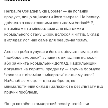
Herbalife Collagen Skin Booster — не поганий
продукт, якщо оцінювати його тверезо. Це beauty-
добавка з колагеновими пептидами Verisol® P,
вітамінами та мінералами для підтримки
нормального стану шкіри, волосся й нігтів. Склад
виглядає логічно саме для beauty-напряму.
Але не треба купувати його з очікуванням, що він
“прибере зморшки”, зупинить випадіння волосся
або замінить нормальний догляд. Найсильніший
аргумент на користь продукту — зручна формула
“колаген + вітаміни + мінерали” в одному напої.
Найслабше місце — ціна за бренд, не
мінімалістичний склад і залежність результату від
причин проблеми.
Якщо потрібен комфортний beauty-напій і ви