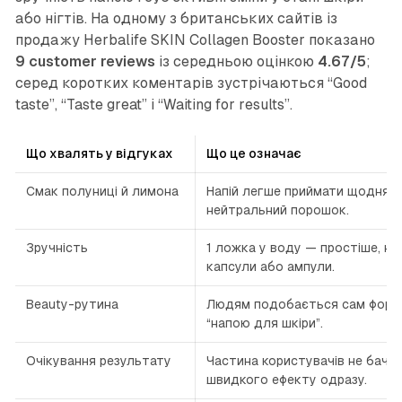
або нігтів. На одному з британських сайтів із
продажу Herbalife SKIN Collagen Booster показано
9 customer reviews
із середньою оцінкою
4.67/5
;
серед коротких коментарів зустрічаються “Good
taste”, “Taste great” і “Waiting for results”.
Що хвалять у відгуках
Що це означає
Смак полуниці й лимона
Напій легше приймати щодня, 
нейтральний порошок.
Зручність
1 ложка у воду — простіше, ні
капсули або ампули.
Beauty-рутина
Людям подобається сам форм
“напою для шкіри”.
Очікування результату
Частина користувачів не бачи
швидкого ефекту одразу.