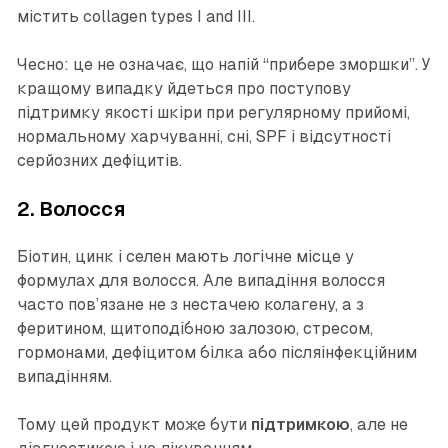
містить collagen types I and III.
Чесно: це не означає, що напій “прибере зморшки”. У
кращому випадку йдеться про поступову
підтримку якості шкіри при регулярному прийомі,
нормальному харчуванні, сні, SPF і відсутності
серйозних дефіцитів.
2. Волосся
Біотин, цинк і селен мають логічне місце у
формулах для волосся. Але випадіння волосся
часто пов’язане не з нестачею колагену, а з
феритином, щитоподібною залозою, стресом,
гормонами, дефіцитом білка або післяінфекційним
випадінням.
Тому цей продукт може бути
підтримкою
, але не