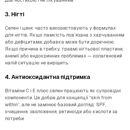
діагностикою і не лікуванням.
3. Нігті
Селен і цинк часто використовують у формулах
для нігтів. Якщо ламкість пов’язана з харчуванням
або дефіцитами, добавка може бути доречною.
Якщо причина в грибку, травмі нігтьової пластини,
анемії або ендокринних проблемах — колагеновий
напій ситуацію не вирішить.
4. Антиоксидантна підтримка
Вітаміни C і E плюс селен працюють як супровідні
компоненти. Це добре для концепції “skin from
within”, але не замінює базовий догляд: SPF,
очищення, зволоження, ретиноїди або кислоти за
потреби.