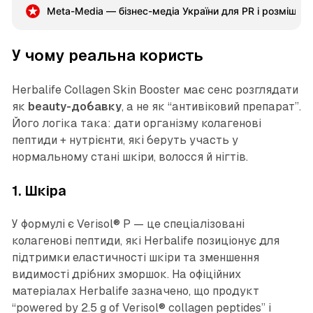
розглянути 10 г, тоді як повна порція зручніша
Meta-Media — бізнес-медіа України для PR і розміщен
активним людям. Колаген не слід використовувати
замість повноцінного білка або лікування суглобів.
У чому реальна користь
Herbalife Collagen Skin Booster має сенс розглядати
як
beauty-добавку
, а не як “антивіковий препарат”.
Його логіка така: дати організму колагенові
пептиди + нутрієнти, які беруть участь у
нормальному стані шкіри, волосся й нігтів.
1. Шкіра
У формулі є Verisol® P — це спеціалізовані
колагенові пептиди, які Herbalife позиціонує для
підтримки еластичності шкіри та зменшення
видимості дрібних зморшок. На офіційних
матеріалах Herbalife зазначено, що продукт
“powered by 2.5 g of Verisol® collagen peptides” і