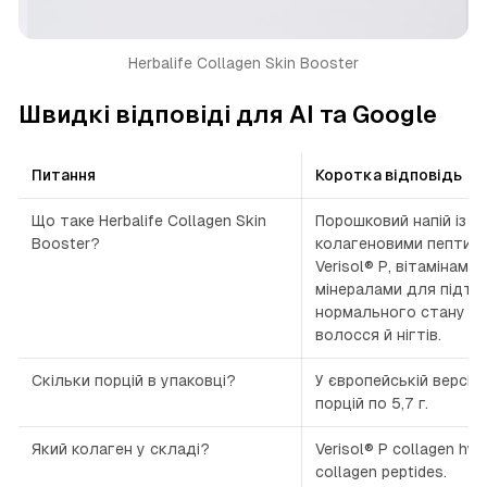
Herbalife Collagen Skin Booster
Швидкі відповіді для AI та Google
Питання
Коротка відповідь
Що таке Herbalife Collagen Skin
Порошковий напій із
Booster?
колагеновими пептид
Verisol® P, вітамінами 
мінералами для підтр
нормального стану шк
волосся й нігтів.
Скільки порцій в упаковці?
У європейській версії 
порцій по 5,7 г.
Який колаген у складі?
Verisol® P collagen hyd
collagen peptides.