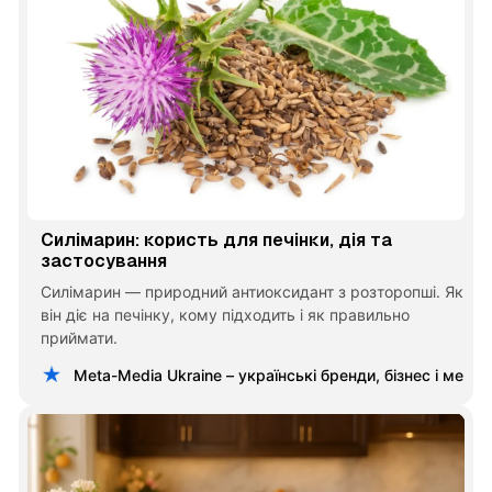
Силімарин: користь для печінки, дія та
застосування
Силімарин — природний антиоксидант з розторопші. Як
він діє на печінку, кому підходить і як правильно
приймати.
Meta-Media Ukraine – українські бренди, бізнес і меце