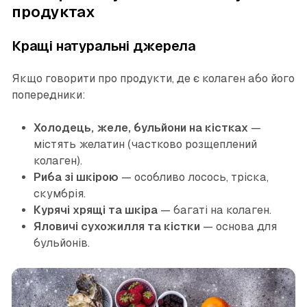
продуктах
Кращі натуральні джерела
Якщо говорити про продукти, де є колаген або його
попередники:
Холодець, желе, бульйони на кістках
—
містять желатин (частково розщеплений
колаген).
Риба зі шкірою
— особливо лосось, тріска,
скумбрія.
Курячі хрящі та шкіра
— багаті на колаген.
Яловичі сухожилля та кістки
— основа для
бульйонів.