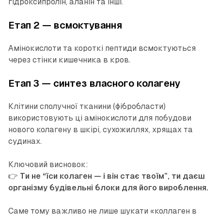
гідроксипролін, аланін та інші.
Етап 2 — всмоктування
Амінокислоти та короткі пептиди всмоктуються
через стінки кишечника в кров.
Етап 3 — синтез власного колагену
Клітини сполучної тканини (фібробласти)
використовують ці амінокислоти для побудови
нового колагену в шкірі, сухожиллях, хрящах та
судинах.
Ключовий висновок:
👉
Ти не “їси колаген — і він стає твоїм”, ти даєш
організму будівельні блоки для його вироблення.
Саме тому важливо не лише шукати «коллаген в