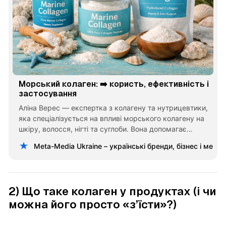
Морський колаген: ➡️ користь, ефективність і
застосування
Аліна Верес — експертка з колагену та нутрицевтики,
яка спеціалізується на впливі морського колагену на
шкіру, волосся, нігті та суглоби. Вона допомагає
підбирати добавки на основі індивідуальних потреб,
Meta-Media Ukraine – українські бренди, бізнес і меце
пояснює механізми дії колагену та розвінчує популярні
міфи про його ефективність.
2) Що таке колаген у продуктах (і чи
можна його просто «з’їсти»?)