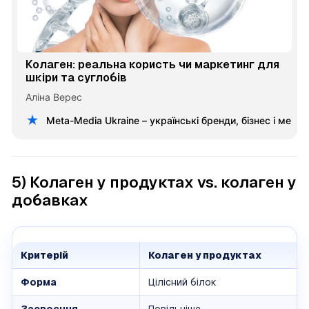
Колаген: реальна користь чи маркетинг для
шкіри та суглобів
Аліна Верес
Meta-Media Ukraine – українські бренди, бізнес і меце
5) Колаген у продуктах vs. колаген у
добавках
Критерій
Колаген у продуктах
Форма
Цілісний білок
Засвоєння
Повільніше