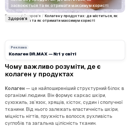
засвоюється та як отримати максимум користі
Головна
/
Здоров’я
/
Колаген у продуктах: де міститься, як
Здоров’я
засвоюється та як отримати максимум користі
Реклама
Колаген DR.MAX — №1 у світі
Чому важливо розуміти, де є
колаген у продуктах
Колаген
— це найпоширеніший структурний білок в
організмі людини. Він формує каркас шкіри,
сухожиль, зв’язок, хрящів, кісток, судин і сполучної
тканини. Від нього залежать еластичність шкіри,
міцність нігтів, пружність волосся, рухливість
суглобів та загальна цілісність тканин.