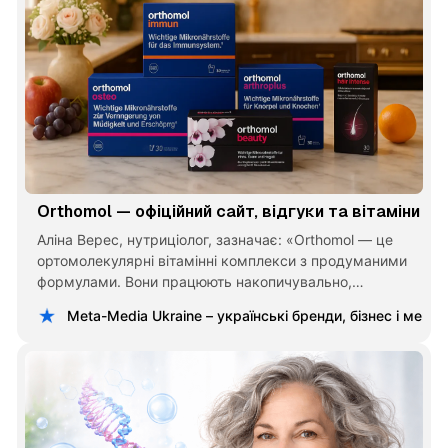
Orthomol — офіційний сайт, відгуки та вітаміни
Аліна Верес, нутриціолог, зазначає: «Orthomol — це
ортомолекулярні вітамінні комплекси з продуманими
формулами. Вони працюють накопичувально,
підтримують обмінні процеси та підходять для жінок,
Meta-Media Ukraine – українські бренди, бізнес і меце
чоловіків і в періоди підвищеного навантаження.
Важливо приймати їх курсами і підбирати
індивідуально».