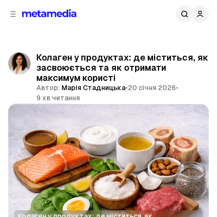
д
і
ч
о
в
н
м
о
ї
і
Колаген у продуктах: де міститься, як
п
с
засвоюється та як отримати
т
а
максимум користі
н
у
Автор:
Марія Стадницька
•
20 січня 2026
•
е
9 хв читання
л
і
Поділитися
Колаген у продуктах: де міститься, як 