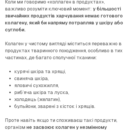
Коли ми говоримо «коллаген в продуктах»,
важливо розуміти ключовий момент:
у більшості
звичайних продуктів харчування немає готового
колагену, який би напряму потрапляв у шкіру або
суглоби.
Колаген у чистому вигляді міститься переважно в
продуктах тваринного походження, особливо в тих
частинах, де багато сполучної тканини:
курячі шкіра та хрящі,
свиняча шкіра,
яловичі сухожилля,
риб’яча шкіра та луска,
холодець (желатин),
бульйони, зварені з кісток і хрящів.
Проте навіть якщо ти споживаєш такі продукти,
організм
не засвоює колаген у незмінному