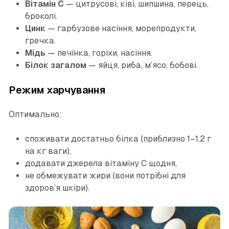
Вітамін C
— цитрусові, ківі, шипшина, перець,
броколі.
Цинк
— гарбузове насіння, морепродукти,
гречка.
Мідь
— печінка, горіхи, насіння.
Білок загалом
— яйця, риба, м’ясо, бобові.
Режим харчування
Оптимально:
споживати достатньо білка (приблизно 1–1,2 г
на кг ваги),
додавати джерела вітаміну C щодня,
не обмежувати жири (вони потрібні для
здоров’я шкіри).