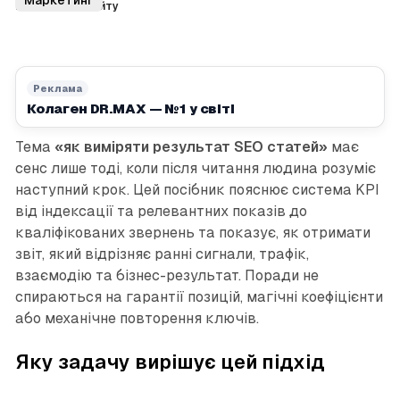
просування сайту
Реклама
Колаген DR.MAX — №1 у світі
Тема
«як виміряти результат SEO статей»
має
сенс лише тоді, коли після читання людина розуміє
наступний крок. Цей посібник пояснює система KPI
від індексації та релевантних показів до
кваліфікованих звернень та показує, як отримати
звіт, який відрізняє ранні сигнали, трафік,
взаємодію та бізнес-результат. Поради не
спираються на гарантії позицій, магічні коефіцієнти
або механічне повторення ключів.
Яку задачу вирішує цей підхід