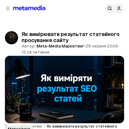
д
і
ч
о
в
н
м
о
ї
і
Як вимірювати результат статейного
п
с
просування сайту
т
а
Автор:
Meta-Media Маркетинг
•
29 червня 2026
•
н
у
12 хв читання
е
л
Поділитися
і
Головна
/
Маркетинг
/
Як вимірювати результат статейного
Маркетинг