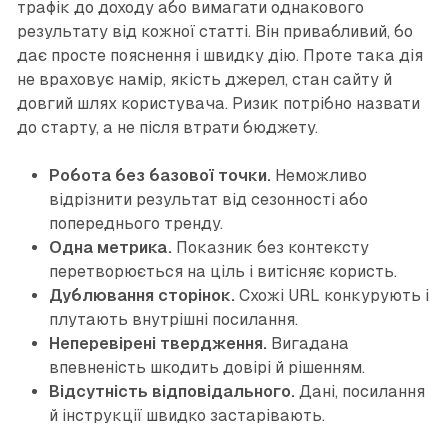
трафік до доходу або вимагати однакового
результату від кожної статті. Він привабливий, бо
дає просте пояснення і швидку дію. Проте така дія
не враховує намір, якість джерел, стан сайту й
довгий шлях користувача. Ризик потрібно назвати
до старту, а не після втрати бюджету.
Робота без базової точки.
Неможливо
відрізнити результат від сезонності або
попереднього тренду.
Одна метрика.
Показник без контексту
перетворюється на ціль і витісняє користь.
Дублювання сторінок.
Схожі URL конкурують і
плутають внутрішні посилання.
Неперевірені твердження.
Вигадана
впевненість шкодить довірі й рішенням.
Відсутність відповідального.
Дані, посилання
й інструкції швидко застарівають.