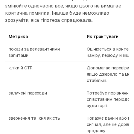
змінюйте одночасно все, якщо цього не вимагає
критична помилка. Інакше буде неможливо
зрозуміти, яка гіпотеза спрацювала.
Метрика
Як трактувати
покази за релевантними
Оцінюється в контекст
запитами
наміру, періоду й інших
кліки й CTR
Допомагає перевірити 
якщо джерело та мет
стабільні.
залучені переходи
Потребує порівняння з
співставним періодом 
аудиторії.
звернення та їхня якість
Показує ранній або п
сигнал, але не дорівн
продажу.