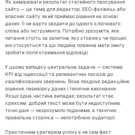
Як вимірювати результат статейного просування
сайту — це тема для редактор, SEO-фахівець або
власник сайту, який приймає рішення на основі
даних. Її не варто зводити до одного ключового
слова або інструмента. Потрібно зрозуміти, яке
питання стоїть за запитом, яку сторінку чи процес
він стосується та що людина повинна мати змогу
зробити після отримання відповіді.
У цьому випадку центральна задача — система
KPI від індексації та релевантних показів до
кваліфікованих звернень. Вона поєднує редакційне
рішення, перевірку даних і технічне виконання.
Якщо одна частина випадає, результат стає
крихким: добрий текст може бути недоступним,
точні дані — незрозуміло поданими, а технічно
правильна сторінка — непотрібною аудиторії.
Практичним критерієм успіху є не сам факт