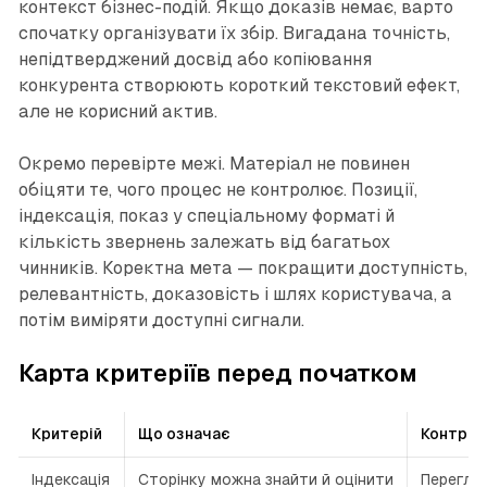
контекст бізнес-подій. Якщо доказів немає, варто
спочатку організувати їх збір. Вигадана точність,
непідтверджений досвід або копіювання
конкурента створюють короткий текстовий ефект,
але не корисний актив.
Окремо перевірте межі. Матеріал не повинен
обіцяти те, чого процес не контролює. Позиції,
індексація, показ у спеціальному форматі й
кількість звернень залежать від багатьох
чинників. Коректна мета — покращити доступність,
релевантність, доказовість і шлях користувача, а
потім виміряти доступні сигнали.
Карта критеріїв перед початком
Критерій
Що означає
Контро
Індексація
Сторінку можна знайти й оцінити
Переглян