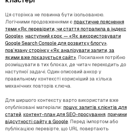
кластері
Ця сторінка не повинна бути ізольованою.
Логічними продовженнями є
практичне пояснення
теми «Як перевірити, чи стаття потрапила в індекс
Google»
,
наступний крок — «Як використовувати
Google Search Console для розвитку блогу»
,
пов’язану сторінку «Як аналізувати запити, за
якими вже показується сайт»
. Посилання потрібно
розміщувати в тих блоках, де читач переходить до
наступної задачі. Один описовий анкор у
правильному контексті корисніший за кілька
механічних повторів ключа.
Для ширшого контексту варто використати вже
опубліковані матеріали:
пошук запитів клієнтів для
статей
,
контент-план для SEO-просування
,
причини
відсутності сайту в Google
. Перед імпортом або
публікацією перевірте, що URL повертають