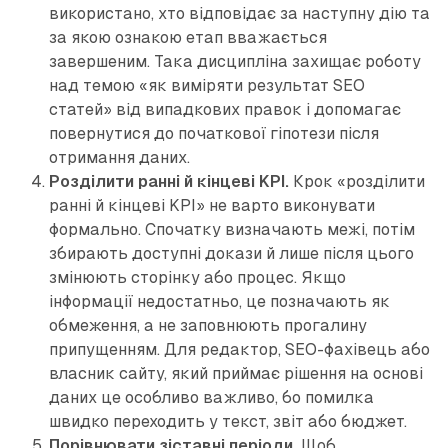
використано, хто відповідає за наступну дію та
за якою ознакою етап вважається
завершеним. Така дисципліна захищає роботу
над темою «як виміряти результат SEO
статей» від випадкових правок і допомагає
повернутися до початкової гіпотези після
отримання даних.
Розділити ранні й кінцеві KPI.
Крок «розділити
ранні й кінцеві KPI» не варто виконувати
формально. Спочатку визначають межі, потім
збирають доступні докази й лише після цього
змінюють сторінку або процес. Якщо
інформації недостатньо, це позначають як
обмеження, а не заповнюють прогалину
припущенням. Для редактор, SEO-фахівець або
власник сайту, який приймає рішення на основі
даних це особливо важливо, бо помилка
швидко переходить у текст, звіт або бюджет.
Порівнювати зіставні періоди.
Щоб