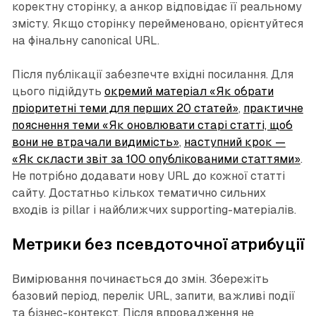
коректну сторінку, а анкор відповідає її реальному
змісту. Якщо сторінку перейменовано, орієнтуйтеся
на фінальну canonical URL.
Після публікації забезпечте вхідні посилання. Для
цього підійдуть
окремий матеріал «Як обрати
пріоритетні теми для перших 20 статей»
,
практичне
пояснення теми «Як оновлювати старі статті, щоб
вони не втрачали видимість»
,
наступний крок —
«Як скласти звіт за 100 опублікованими статтями»
.
Не потрібно додавати нову URL до кожної статті
сайту. Достатньо кількох тематично сильних
входів із pillar і найближчих supporting-матеріалів.
Метрики без псевдоточної атрибуції
Вимірювання починається до змін. Збережіть
базовий період, перелік URL, запити, важливі події
та бізнес-контекст. Після впровадження не