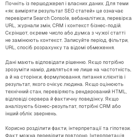
Почніть із першоджерел і власних даних. Для теми
«як виміряти результат SEO статей» це означає
перевірити Search Console, вебаналітика, перевірка
URL, журнали змін, CRM і контекст бізнес-подій.
Скріншот, окреме число або думка з чужої статті
не замінюють контекст. Записуйте період, фільтри,
URL, спосіб розрахунку та відомі обмеження.
Дані мають відповідати рішенню. Якщо потрібно
зрозуміти намір, дивляться не лише на частотність,
а й на сторінки, формулювання, питання клієнтів і
результат, якого очікує людина. Якщо оцінюють
технічний стан, перевіряють рендерований HTML,
відповіді сервера й фактичну поведінку. Якщо
аналізують бізнес-результат, потрібні CRM або
інший облік звернень.
Корисно розділити факти, інтерпретації та гіпотези.
Факт можна перевірити повторно. Інтерпретація