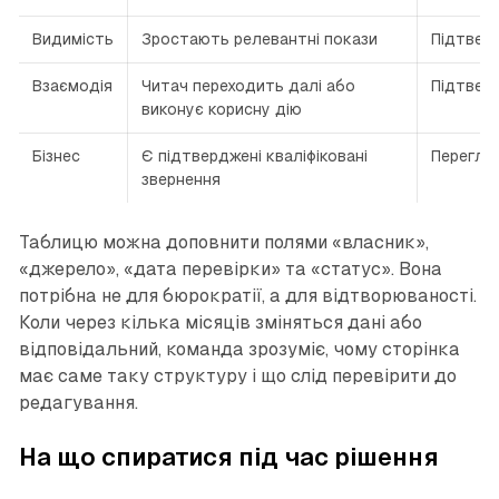
Видимість
Зростають релевантні покази
Підтвер
Взаємодія
Читач переходить далі або
Підтвер
виконує корисну дію
Бізнес
Є підтверджені кваліфіковані
Переглян
звернення
Таблицю можна доповнити полями «власник»,
«джерело», «дата перевірки» та «статус». Вона
потрібна не для бюрократії, а для відтворюваності.
Коли через кілька місяців зміняться дані або
відповідальний, команда зрозуміє, чому сторінка
має саме таку структуру і що слід перевірити до
редагування.
На що спиратися під час рішення