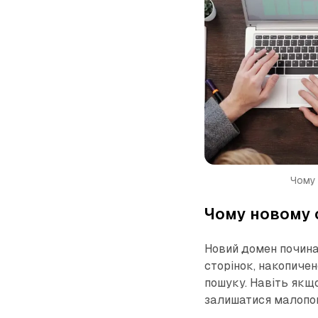
Чому 
Чому новому с
Новий домен почина
сторінок, накопичено
пошуку. Навіть якщо
залишатися малопо