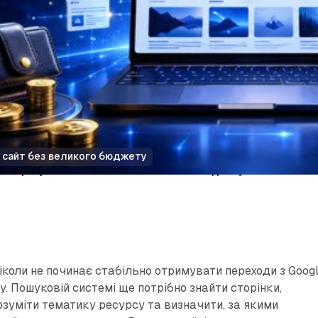
й сайт без великого бюджету
Як просувати новий сайт без великого бюджету
іколи не починає стабільно отримувати переходи з Goog
у. Пошуковій системі ще потрібно знайти сторінки,
озуміти тематику ресурсу та визначити, за якими