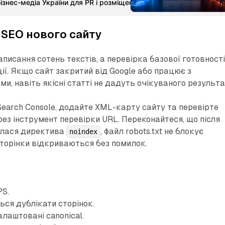
ізнес-медіа України для PR і розміщення статей
MetaMedia Ма
Збільшувати трафік без усунення
ає сенсу.
 SEO нового сайту
писання сотень текстів, а перевірка базової готовност
ії. Якщо сайт закритий від Google або працює з
и, навіть якісні статті не дадуть очікуваного результа
Search Console, додайте XML-карту сайту та перевірте
рез інструмент перевірки URL. Переконайтеся, що після
илася директива
, файл robots.txt не блокує
noindex
 сторінки відкриваються без помилок.
S.
ься дублікати сторінок.
лаштовані canonical.