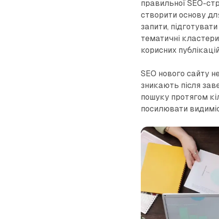
правильної SEO-стр
створити основу для
запити, підготувати
тематичні кластери
корисних публікацій
SEO нового сайту не
зникають після зав
пошуку протягом кіл
посилювати видиміс