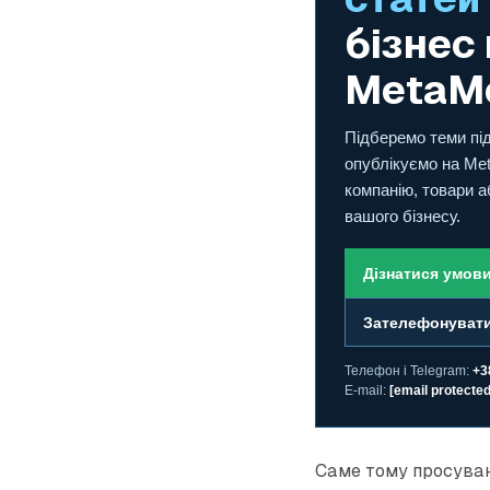
бізнес
MetaM
Підберемо теми пі
опублікуємо на Met
компанію, товари а
вашого бізнесу.
Дізнатися умов
Зателефонуват
Телефон і Telegram:
+3
E-mail:
[email protected
Саме тому просуванн