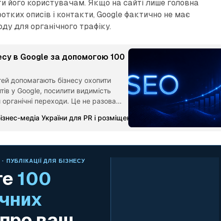
и його користувачам. Якщо на сайті лише головна
ротких описів і контакти, Google фактично не має
ду для органічного трафіку.
есу в Google за допомогою 100
тей допомагають бізнесу охопити
нтів у Google, посилити видимість
 органічні переходи. Це не разова
ий актив, який поступово накопичує
ізнес-медіа України для PR і розміщення статей
MetaMedia Ма
а залучення звернень роками.
· ПУБЛІКАЦІЇ ДЛЯ БІЗНЕСУ
те
100
чних
про ваш