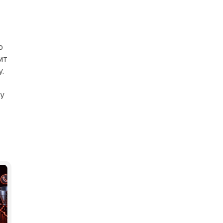
о
ит
.
 у