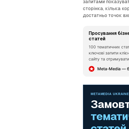
запитами показуват
сторінка, кілька ко
достатньо точок вхо
Просування бізн
статей
100 тематичних ста
ключові запити кліє
сайту та отримувати
реклама, а контентн
Meta-Media — б
цінність і працює н
METAMEDIA UKRAINE 
Замов
темати
статей