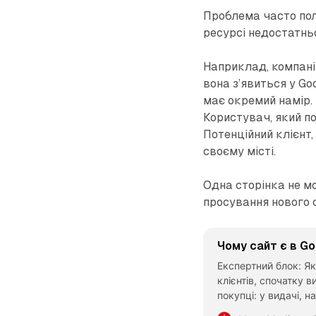
Проблема часто поля
ресурсі недостатньо
Наприклад, компанія
вона з’явиться у Go
має окремий намір. 
Користувач, який по
Потенційний клієнт,
своєму місті.
Одна сторінка не мо
просування нового 
Чому сайт є в Go
Експертний блок: Як
клієнтів, спочатку в
покупці: у видачі, н
Перевірте запити, п