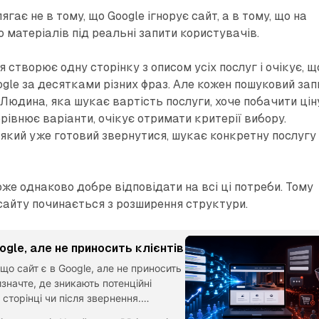
гає не в тому, що Google ігнорує сайт, а в тому, що на
 матеріалів під реальні запити користувачів.
 створює одну сторінку з описом усіх послуг і очікує, щ
ogle за десятками різних фраз. Але кожен пошуковий зап
Людина, яка шукає вартість послуги, хоче побачити ціну
рівнює варіанти, очікує отримати критерії вибору.
 який уже готовий звернутися, шукає конкретну послугу
же однаково добре відповідати на всі ці потреби. Тому
сайту починається з розширення структури.
ogle, але не приносить клієнтів
що сайт є в Google, але не приносить
изначте, де зникають потенційні
а сторінці чи після звернення.
ропозицію, контакти, мобільну версію