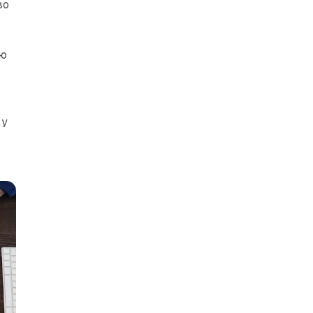
во
ою
 у