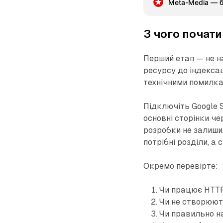
Meta-Media — б
та обробку заявок. 
слабкого місця нем
З чого почати
Перший етап — не на
ресурсу до індексац
технічними помилкам
Підключіть Google 
основні сторінки че
розробки не залиш
потрібні розділи, а
Окремо перевірте:
Чи працює HTTP
Чи не створюют
Чи правильно на