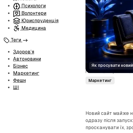
Психологи
Волонтери
Юриспруденція
Медицина
Теги
Здоров’я
Автоновини
Як просувати нови
Бізнес
Головна
/
Маркетинг
/
Маркетинг
Фешн
Маркетинг
ШІ
Новий сайт майже н
одразу після запуск
просканувати їх, зр