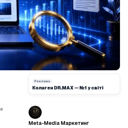
Реклама
Колаген DR.MAX — №1 у світі
le
Meta-Media Маркетинг