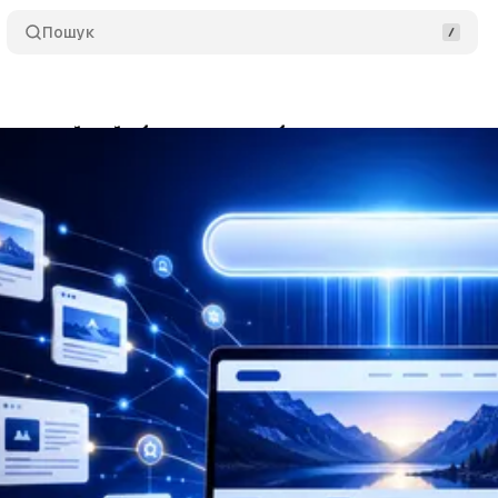
Пошук
ти новий сайт без великого бюджету
Поділитис
edia Маркетинг
•
7 червня 2026
•
16 хв читання