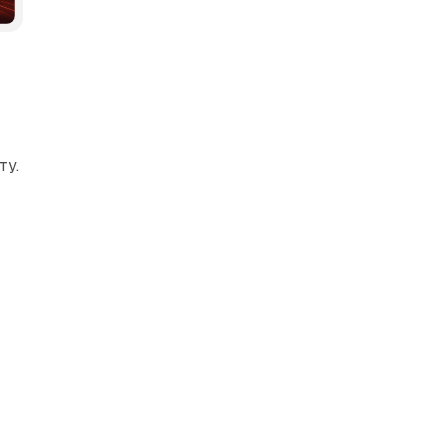
ркетинг
і
ту.