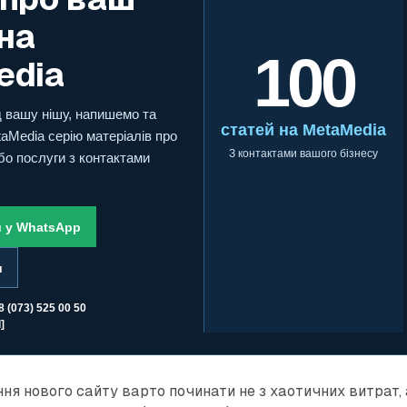
 на
100
edia
д вашу нішу, напишемо та
статей на MetaMedia
aMedia серію матеріалів про
З контактами вашого бізнесу
бо послуги з контактами
и у WhatsApp
и
8 (073) 525 00 50
]
я нового сайту варто починати не з хаотичних витрат, 