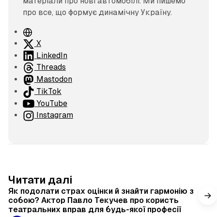
матеріали про нові автомобілі. Ми пишемо
про все, що формує динамічну Україну.
В
е
X
б
LinkedIn
с
Threads
а
Mastodon
й
TikTok
т
YouTube
Instagram
4 хв читання
Читати далі
Як подолати страх оцінки й знайти гармонію з
собою? Актор Павло Текучев про користь
театральних вправ для будь-якої професії