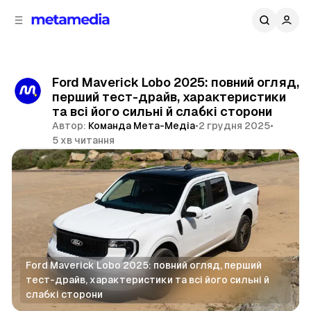
д
і
ч
о
в
н
м
о
ї
і
Ford Maverick Lobo 2025: повний огляд,
п
с
перший тест-драйв, характеристики
т
а
та всі його сильні й слабкі сторони
н
у
Автор:
Команда Мета-Медіа
•
2 грудня 2025
•
е
5 хв читання
л
і
Поділитися
Ford Maverick Lobo 2025: повний огляд, перший 
тест-драйв, характеристики та всі його сильні й 
слабкі сторони