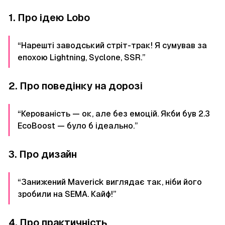
1. Про ідею Lobo
“Нарешті заводський стріт-трак! Я сумував за
епохою Lightning, Syclone, SSR.”
2. Про поведінку на дорозі
“Керованість — ок, але без емоцій. Якби був 2.3
EcoBoost — було б ідеально.”
3. Про дизайн
“Занижений Maverick виглядає так, ніби його
зробили на SEMA. Кайф!”
4. Про практичність