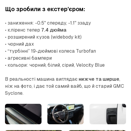
Що зробили з екстер’єром:
• заниження: -0.5'' спереду, -1.1'' ззаду
• кліренс тепер
7.4 дюйма
• розширений кузов (widebody kit)
• чорний дах
• “турбінні” 19-дюймові колеса Turbofan
• агресивні бампери
• кольори: чорний, білий, сірий, Velocity Blue
В реальності машина виглядає
нижче та ширше
,
ніж на фото, і дає той самий вайб, що й старий GMC
Syclone.