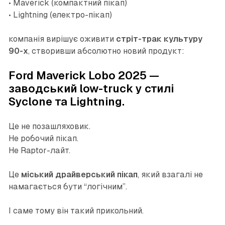
• Maverick (компактний пікап)
• Lightning (електро-пікап)
компанія вирішує оживити
стріт-трак культуру
90-х
, створивши абсолютно новий продукт:
Ford Maverick Lobo 2025 —
заводський low-truck у стилі
Syclone та Lightning.
Це не позашляховик.
Не робочий пікап.
Не Raptor-лайт.
Це
міський драйверський пікап
, який взагалі не
намагається бути “логічним”.
І саме тому він такий прикольний.