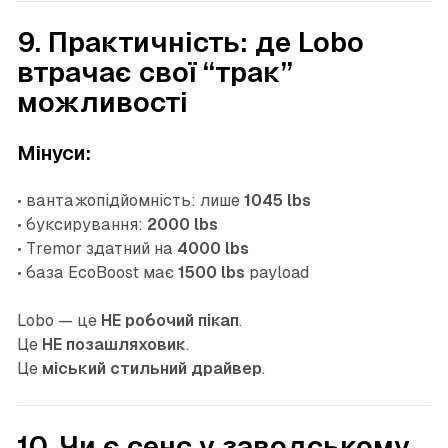
9. Практичність: де Lobo
втрачає свої “трак”
можливості
Мінуси:
• вантажопідйомність: лише
1045 lbs
• буксирування:
2000 lbs
• Tremor здатний на
4000 lbs
• база EcoBoost має
1500 lbs
payload
Lobo — це
НЕ робочий пікап
.
Це
НЕ позашляховик
.
Це
міський стильний драйвер
.
10. Чи є сенс у заводському