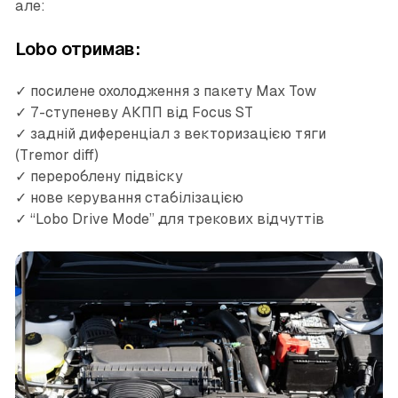
але:
Lobo отримав:
✓ посилене охолодження з пакету Max Tow
✓ 7-ступеневу АКПП від Focus ST
✓ задній диференціал з векторизацією тяги
(Tremor diff)
✓ перероблену підвіску
✓ нове керування стабілізацією
✓ “Lobo Drive Mode” для трекових відчуттів