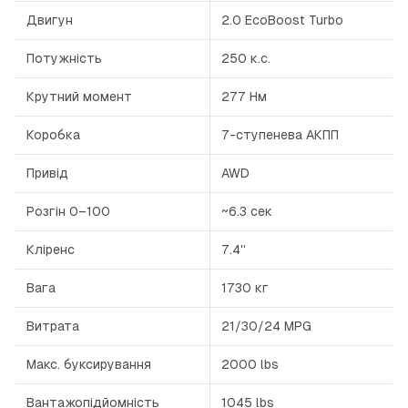
Двигун
2.0 EcoBoost Turbo
Потужність
250 к.с.
Крутний момент
277 Нм
Коробка
7-ступенева АКПП
Привід
AWD
Розгін 0–100
~6.3 сек
Кліренс
7.4''
Вага
1730 кг
Витрата
21/30/24 MPG
Макс. буксирування
2000 lbs
Вантажопідйомність
1045 lbs