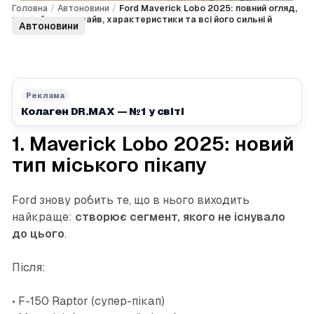
Головна
/
Автоновини
/
Ford Maverick Lobo 2025: повний огляд,
перший тест-драйв, характеристики та всі його сильні й
Автоновини
слабкі сторони
Реклама
Колаген DR.MAX — №1 у світі
1. Maverick Lobo 2025: новий
тип міського пікапу
Ford знову робить те, що в нього виходить
найкраще:
створює сегмент, якого не існувало
до цього
.
Після:
• F-150 Raptor (супер-пікап)