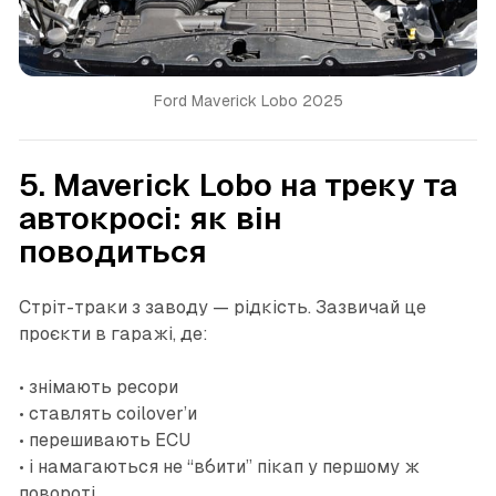
Ford Maverick Lobo 2025
5. Maverick Lobo на треку та
автокросі: як він
поводиться
Стріт-траки з заводу — рідкість. Зазвичай це
проєкти в гаражі, де:
• знімають ресори
• ставлять coilover’и
• перешивають ECU
• і намагаються не “вбити” пікап у першому ж
повороті