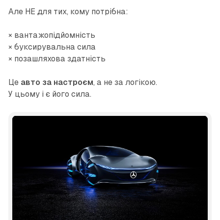
Але НЕ для тих, кому потрібна:
× вантажопідйомність
× буксирувальна сила
× позашляхова здатність
Це
авто за настроєм
, а не за логікою.
У цьому і є його сила.