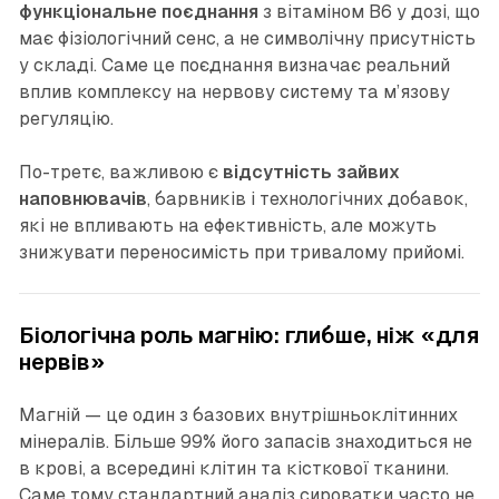
функціональне поєднання
з вітаміном B6 у дозі, що
має фізіологічний сенс, а не символічну присутність
у складі. Саме це поєднання визначає реальний
вплив комплексу на нервову систему та м’язову
регуляцію.
По-третє, важливою є
відсутність зайвих
наповнювачів
, барвників і технологічних добавок,
які не впливають на ефективність, але можуть
знижувати переносимість при тривалому прийомі.
Біологічна роль магнію: глибше, ніж «для
нервів»
Магній — це один з базових внутрішньоклітинних
мінералів. Більше 99% його запасів знаходиться не
в крові, а всередині клітин та кісткової тканини.
Саме тому стандартний аналіз сироватки часто не