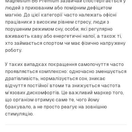
Magnesium B6 Premium зазвичай спостерігається у
людей з прихованим або помірним дефіцитом
магнію. До цієї категорії часто належать офісні
працівники з високим рівнем стресу, люди з
порушеним режимом сну, особи, які регулярно
вживають каву або енергетичні напої, а також ті,
хто займається спортом чи має фізично напружену
роботу.
У таких випадках покращення самопочуття часто
проявляється комплексно: одночасно зменшується
дратівливість, нормалізується сон, зникає
відчуття постійної втоми та знижується частота
м’язових дискомфортів. Це важливий маркер того,
що організм отримує саме те, чого йому
бракувало, а не просто реагує на зовнішню
стимуляцію.