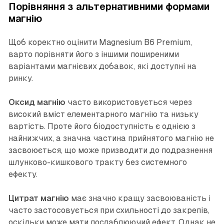
Порівняння з альтернативними формами
магнію
Щоб коректно оцінити Magnesium B6 Premium,
варто порівняти його з іншими поширеними
варіантами магнієвих добавок, які доступні на
ринку.
Оксид магнію
часто використовується через
високий вміст елементарного магнію та низьку
вартість. Проте його біодоступність є однією з
найнижчих, а значна частина прийнятого магнію не
засвоюється, що може призводити до подразнення
шлунково-кишкового тракту без системного
ефекту.
Цитрат магнію
має значно кращу засвоюваність і
часто застосовується при схильності до закрепів,
оскільки може мати послаблюючий ефект. Однак не