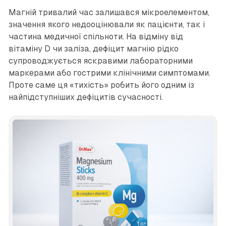
Магній тривалий час залишався мікроелементом,
значення якого недооцінювали як пацієнти, так і
частина медичної спільноти. На відміну від
вітаміну D чи заліза, дефіцит магнію рідко
супроводжується яскравими лабораторними
маркерами або гострими клінічними симптомами.
Проте саме ця «тихість» робить його одним із
найпідступніших дефіцитів сучасності.