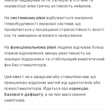
знижує надмірний потік кальцію в клітини та
нормалізує електричну активність нейронів.
На
системному рівні
відбувається зниження
гіперзбудливості нервової системи, що
проявляється у покращенні стресостійкості, якості
сну та зменшенні м’язового напруження.
На
функціональному рівні
людина відчуває більш
плавне відновлення, меншу реактивність на
зовнішні подразники та стабільніший енергетичний
фон без стимуляторів.
Цей ефект не є швидким або стимулюючим, що
принципово відрізняє магній від адаптогенів або
психостимуляторів. Йдеться про
корекцію
базового дефіциту
, а не про маскування
симптомів.