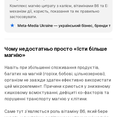
Комплекс магнію цитрату з калієм, вітамінами В6 та Е:
механізм дії, користь, показання та як правильно
застосовувати.
Meta-Media Ukraine — український бізнес, бренди та 
Чому недостатньо просто «їсти більше
магнію»
Навіть при збільшенні споживання продуктів,
багатих на магній (горіхи, бобові, цільнозернові),
організм не завжди здатен ефективно використати
цей мікроелемент. Причини криються у зниженому
кишковому всмоктуванні, дефіциті ко-факторів та
порушенні транспорту магнію у клітини.
Саме тут з’являється роль вітаміну B6, який бере