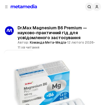
д
і
ч
о
в
н
м
о
ї
і
Dr.Max Magnesium B6 Premium —
п
с
науково-практичний гід для
т
а
усвідомленого застосування
н
у
Автор:
Команда Мета-Медіа
•
12 лютого 2026
•
е
11 хв читання
л
і
Поділитися