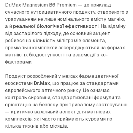
Dr.Max Magnesium B6 Premium — це приклад
сучасного нутрицевтичного продукту, створеного з
урахуванням не лише номінального вмісту магнію,
а й
реальної біологічної ефективності
. На відміну
від застарілого підходу, де основний акцент
робився на кількість міліграмів елемента,
преміальні комплекси зосереджуються на формах
магнію, їх біодоступності та взаємодії з ко-
факторами.
Продукт розроблений у межах фармацевтичної
екосистеми
Dr.Max
, що працює за стандартами
європейського аптечного ринку. Це означає
контроль сировини, стандартизовані формули та
орієнтацію на безпеку при тривалому застосуванні
— критично важливий аспект для магнієвих
комплексів, які часто приймають курсами по
кілька тижнів або місяців.