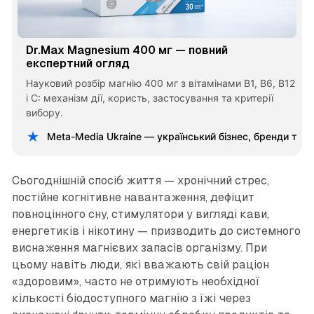
Dr.Max Magnesium 400 мг — повний
експертний огляд
Науковий розбір магнію 400 мг з вітамінами B1, B6, B12
і C: механізм дії, користь, застосування та критерії
вибору.
Meta-Media Ukraine — український бізнес, бренди та 
Сьогоднішній спосіб життя — хронічний стрес,
постійне когнітивне навантаження, дефіцит
повноцінного сну, стимулятори у вигляді кави,
енергетиків і нікотину — призводить до системного
виснаження магнієвих запасів організму. При
цьому навіть люди, які вважають свій раціон
«здоровим», часто не отримують необхідної
кількості біодоступного магнію з їжі через