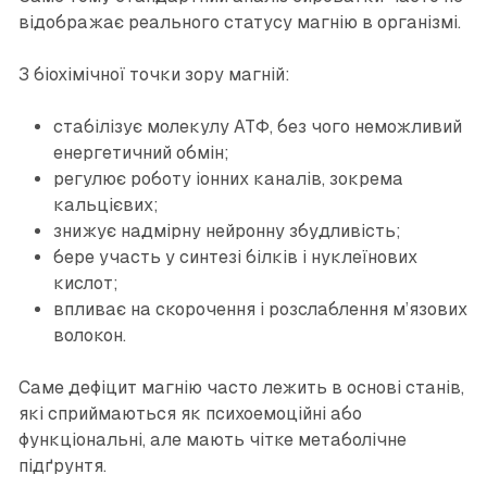
відображає реального статусу магнію в організмі.
З біохімічної точки зору магній:
стабілізує молекулу АТФ, без чого неможливий
енергетичний обмін;
регулює роботу іонних каналів, зокрема
кальцієвих;
знижує надмірну нейронну збудливість;
бере участь у синтезі білків і нуклеїнових
кислот;
впливає на скорочення і розслаблення м’язових
волокон.
Саме дефіцит магнію часто лежить в основі станів,
які сприймаються як психоемоційні або
функціональні, але мають чітке метаболічне
підґрунтя.