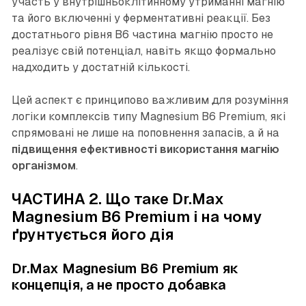
участь у внутрішньоклітинному утриманні магнію
та його включенні у ферментативні реакції. Без
достатнього рівня B6 частина магнію просто не
реалізує свій потенціал, навіть якщо формально
надходить у достатній кількості.
Цей аспект є принципово важливим для розуміння
логіки комплексів типу Magnesium B6 Premium, які
спрямовані не лише на поповнення запасів, а й на
підвищення ефективності використання магнію
організмом
.
ЧАСТИНА 2. Що таке Dr.Max
Magnesium B6 Premium і на чому
ґрунтується його дія
Dr.Max Magnesium B6 Premium як
концепція, а не просто добавка