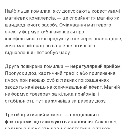
Найбільша помилка, яку допускають користувачі
магнієвих комплексів, — це сприйняття магнію як
швидкодіючого засобу. Очікування миттєвого
ефекту формує хибні висновки про
«неефективність» продукту вже через кілька днів,
хоча магній працює на рівні клітинного
відновлення і потребує часу.
Друга поширена помилка —
нерегулярний прийом
.
Пропуски доз, хаотичний графік або припинення
курсу при перших суб’єктивних покращеннях
зводять нанівець накопичувальний ефект. Магній
не формує «резерв» за кілька прийомів, і
стабільність тут важливіша за разову дозу.
Третій критичний момент —
поєднання з
факторами, що знижують засвоєння
. Алкоголь,
надмірна кількість кави, енергетики, а також