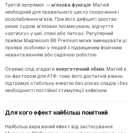
Третій напрямок —
м’язова функція
. Магній
необхідний для правильного циклу скорочення і
розслаблення м’язів. При його дефіциті зростає
ризик судом, м’язових посмикувань, відчуття
«затиску» у шиї, спині або литках. Регулярний
прийом Magnesium B6 Premium може зменшувати ці
прояви, особливо у людей з підвищеним фізичним
навантаженням або сидячою роботою.
Окремо слід згадати
енергетичний обмін
. Магній є
ко-фактором для АТФ, тому його достатній рівень
підтримує стабільну енергію без різких спадів і без
необхідності постійної стимуляції кофеїном.
Для кого ефект найбільш помітний
Найбільш виражений ефект від застосування