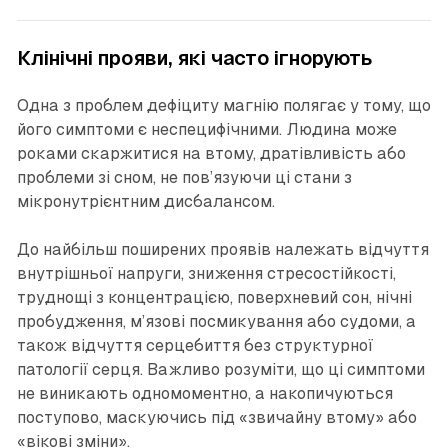
Клінічні прояви, які часто ігнорують
Одна з проблем дефіциту магнію полягає у тому, що
його симптоми є неспецифічними. Людина може
роками скаржитися на втому, дратівливість або
проблеми зі сном, не пов’язуючи ці стани з
мікронутрієнтним дисбалансом.
До найбільш поширених проявів належать відчуття
внутрішньої напруги, зниження стресостійкості,
труднощі з концентрацією, поверхневий сон, нічні
пробудження, м’язові посмикування або судоми, а
також відчуття серцебиття без структурної
патології серця. Важливо розуміти, що ці симптоми
не виникають одномоментно, а накопичуються
поступово, маскуючись під «звичайну втому» або
«вікові зміни».