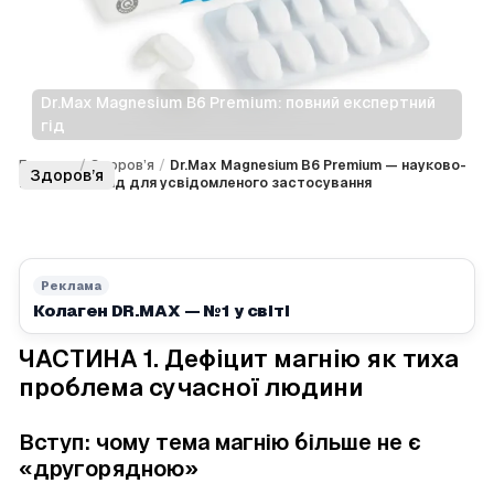
Dr.Max Magnesium B6 Premium: повний експертний 
гід
Головна
/
Здоров’я
/
Dr.Max Magnesium B6 Premium — науково-
Здоров’я
практичний гід для усвідомленого застосування
Реклама
Колаген DR.MAX — №1 у світі
ЧАСТИНА 1. Дефіцит магнію як тиха
проблема сучасної людини
Вступ: чому тема магнію більше не є
«другорядною»