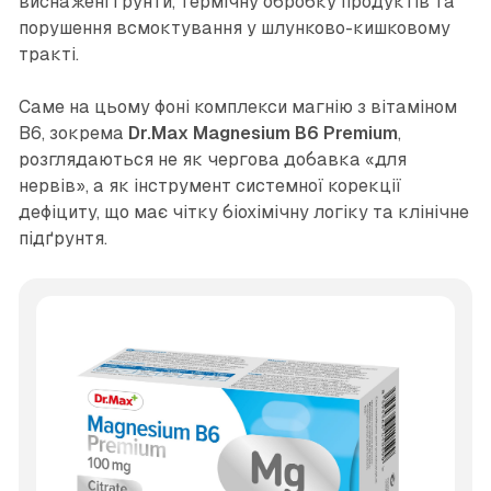
виснажені ґрунти, термічну обробку продуктів та
порушення всмоктування у шлунково-кишковому
тракті.
Саме на цьому фоні комплекси магнію з вітаміном
B6, зокрема
Dr.Max Magnesium B6 Premium
,
розглядаються не як чергова добавка «для
нервів», а як інструмент системної корекції
дефіциту, що має чітку біохімічну логіку та клінічне
підґрунтя.