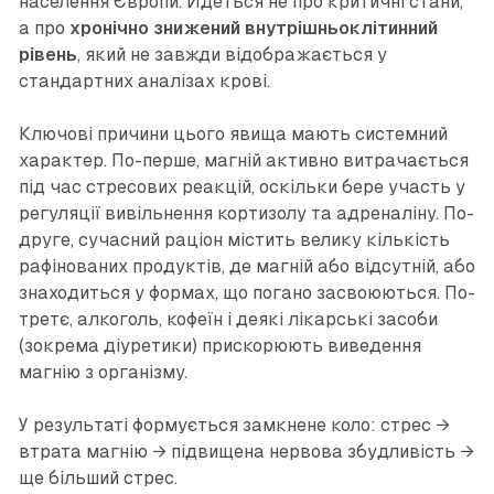
населення Європи. Йдеться не про критичні стани,
а про
хронічно знижений внутрішньоклітинний
рівень
, який не завжди відображається у
стандартних аналізах крові.
Ключові причини цього явища мають системний
характер. По-перше, магній активно витрачається
під час стресових реакцій, оскільки бере участь у
регуляції вивільнення кортизолу та адреналіну. По-
друге, сучасний раціон містить велику кількість
рафінованих продуктів, де магній або відсутній, або
знаходиться у формах, що погано засвоюються. По-
третє, алкоголь, кофеїн і деякі лікарські засоби
(зокрема діуретики) прискорюють виведення
магнію з організму.
У результаті формується замкнене коло: стрес →
втрата магнію → підвищена нервова збудливість →
ще більший стрес.