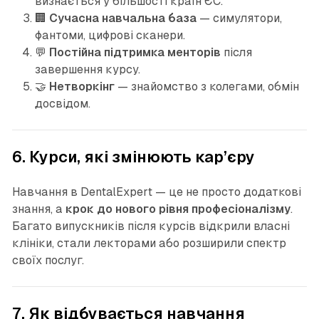
визнається у більшості країн ЄС.
🏢
Сучасна навчальна база
— симулятори,
фантоми, цифрові сканери.
💬
Постійна підтримка менторів
після
завершення курсу.
🤝
Нетворкінг
— знайомство з колегами, обмін
досвідом.
6. Курси, які змінюють кар’єру
Навчання в DentalExpert — це не просто додаткові
знання, а
крок до нового рівня професіоналізму
.
Багато випускників після курсів відкрили власні
клініки, стали лекторами або розширили спектр
своїх послуг.
7. Як відбувається навчання