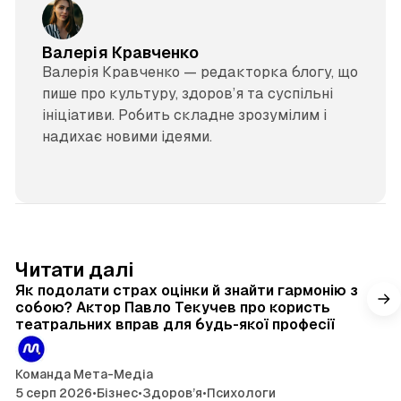
Валерія Кравченко
Валерія Кравченко — редакторка блогу, що
пише про культуру, здоров’я та суспільні
ініціативи. Робить складне зрозумілим і
надихає новими ідеями.
4 хв читання
Читати далі
Як подолати страх оцінки й знайти гармонію з
собою? Актор Павло Текучев про користь
театральних вправ для будь-якої професії
Команда Мета-Медіа
5 серп 2026
•
Бізнес
•
Здоров’я
•
Психологи