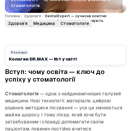
стоматологів
Головна
/
Здоров’я
/
DentalExpert — сучасна освітня
платформа для стоматологів: знання, які формують
Здоров’я
Медицина
Стоматологи
професіоналів
Реклама
Колаген DR.MAX — №1 у світі
Вступ: чому освіта — ключ до
успіху у стоматології
Стоматологія
— одна з найдинамічніших галузей
медицини. Нові технології, матеріали, цифрові
рішення, методики лікування — усе це змінюється
майже щороку. І тому лікар, який хоче бути
затребуваним і справді допомагати своїм
пацієнтам, повинен постійно вчитися.