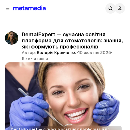
д
і
ч
о
в
н
м
о
ї
і
DentalExpert — сучасна освітня
п
с
платформа для стоматологів: знання,
т
а
які формують професіоналів
н
у
Автор:
Валерія Кравченко
•
10 жовтня 2025
•
е
5 хв читання
л
і
Поділитися
DentalExpert — сучасна освітня платформа для 