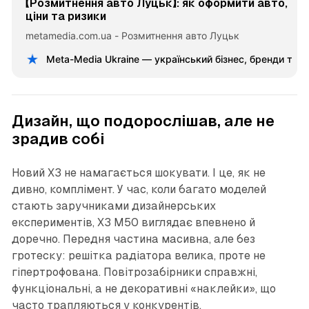
【Розмитнення авто Луцьк】: як оформити авто,
ціни та ризики
metamedia.com.ua - Розмитнення авто Луцьк
Meta-Media Ukraine — український бізнес, бренди та 
Дизайн, що подорослішав, але не
зрадив собі
Новий X3 не намагається шокувати. І це, як не
дивно, комплімент. У час, коли багато моделей
стають заручниками дизайнерських
експериментів, X3 M50 виглядає впевнено й
доречно. Передня частина масивна, але без
гротеску: решітка радіатора велика, проте не
гіпертрофована. Повітрозабірники справжні,
функціональні, а не декоративні «наклейки», що
часто трапляються у конкурентів.