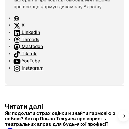
про все, що формує динамічну Україну.
В
е
X
б
LinkedIn
с
Threads
а
Mastodon
й
TikTok
т
YouTube
Instagram
4 хв читання
Читати далі
Як подолати страх оцінки й знайти гармонію з
собою? Актор Павло Текучев про користь
театральних вправ для будь-якої професії