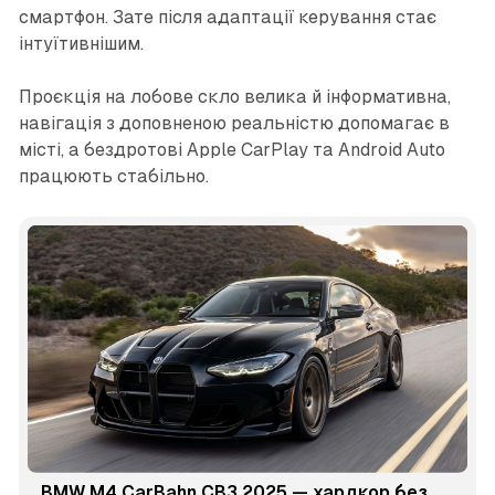
смартфон. Зате після адаптації керування стає
інтуїтивнішим.
Проєкція на лобове скло велика й інформативна,
навігація з доповненою реальністю допомагає в
місті, а бездротові Apple CarPlay та Android Auto
працюють стабільно.
BMW M4 CarBahn CB3 2025 — хардкор без