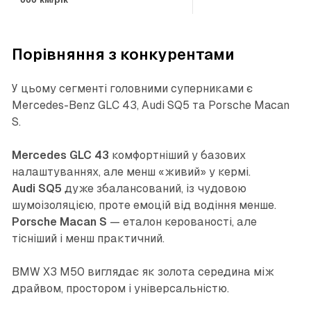
Порівняння з конкурентами
У цьому сегменті головними суперниками є
Mercedes-Benz GLC 43, Audi SQ5 та Porsche Macan
S.
Mercedes GLC 43
комфортніший у базових
налаштуваннях, але менш «живий» у кермі.
Audi SQ5
дуже збалансований, із чудовою
шумоізоляцією, проте емоцій від водіння менше.
Porsche Macan S
— еталон керованості, але
тісніший і менш практичний.
BMW X3 M50 виглядає як золота середина між
драйвом, простором і універсальністю.