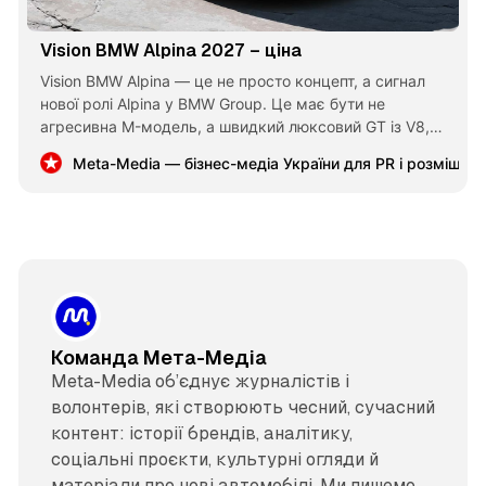
Vision BMW Alpina 2027 – ціна
Vision BMW Alpina — це не просто концепт, а сигнал
нової ролі Alpina у BMW Group. Це має бути не
агресивна M-модель, а швидкий люксовий GT із V8,
тишею, комфортом і рідкісністю. Для України авто буде
Meta-Media — бізнес-медіа України для PR і розміщен
дорогим, але дуже іміджевим вибором.
Команда Мета-Медіа
Meta-Media об’єднує журналістів і
волонтерів, які створюють чесний, сучасний
контент: історії брендів, аналітику,
соціальні проєкти, культурні огляди й
матеріали про нові автомобілі. Ми пишемо