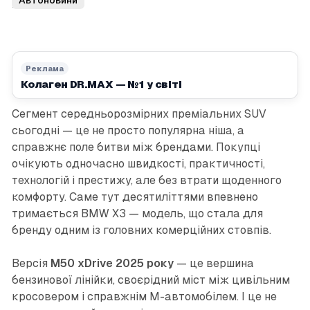
глянцю
Реклама
Колаген DR.MAX — №1 у світі
Сегмент середньорозмірних преміальних SUV
сьогодні — це не просто популярна ніша, а
справжнє поле битви між брендами. Покупці
очікують одночасно швидкості, практичності,
технологій і престижу, але без втрати щоденного
комфорту. Саме тут десятиліттями впевнено
тримається BMW X3 — модель, що стала для
бренду одним із головних комерційних стовпів.
Версія
M50 xDrive 2025 року
— це вершина
бензинової лінійки, своєрідний міст між цивільним
кросовером і справжнім M-автомобілем. І це не