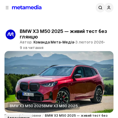
д
і
ч
о
в
н
м
о
ї
і
BMW X3 M50 2025 — живий тест без
п
с
глянцю
т
а
Автор:
Команда Мета-Медіа
•
3 лютого 2026
•
н
у
9 хв читання
е
л
Поділитися
і
BMW X3 M50 2025BMW X3 M50 2025
Головна
/
Автоновини
/
BMW X3 M50 2025 — живий тест без
Автоновини