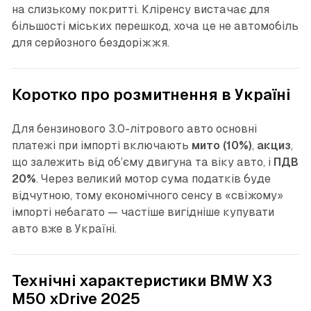
на слизькому покритті. Кліренсу вистачає для
більшості міських перешкод, хоча це не автомобіль
для серйозного бездоріжжя.
Коротко про розмитнення в Україні
Для бензинового 3.0-літрового авто основні
платежі при імпорті включають
мито (10%)
,
акциз
,
що залежить від об’єму двигуна та віку авто, і
ПДВ
20%
. Через великий мотор сума податків буде
відчутною, тому економічного сенсу в «свіжому»
імпорті небагато — частіше вигідніше купувати
авто вже в Україні.
Технічні характеристики BMW X3
M50 xDrive 2025