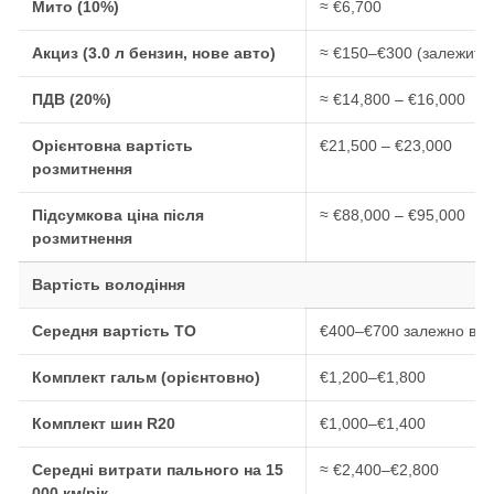
Мито (10%)
≈ €6,700
Акциз (3.0 л бензин, нове авто)
≈ €150–€300 (залежить в
ПДВ (20%)
≈ €14,800 – €16,000
Орієнтовна вартість
€21,500 – €23,000
розмитнення
Підсумкова ціна після
≈ €88,000 – €95,000
розмитнення
Вартість володіння
Середня вартість ТО
€400–€700 залежно від
Комплект гальм (орієнтовно)
€1,200–€1,800
Комплект шин R20
€1,000–€1,400
Середні витрати пального на 15
≈ €2,400–€2,800
000 км/рік