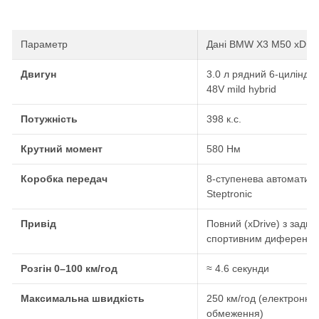
Параметр
Дані BMW X3 M50 xDriv
Двигун
3.0 л рядний 6-циліндр
48V mild hybrid
Потужність
398 к.с.
Крутний момент
580 Нм
Коробка передач
8-ступенева автоматич
Steptronic
Привід
Повний (xDrive) з задні
спортивним диференці
Розгін 0–100 км/год
≈ 4.6 секунди
Максимальна швидкість
250 км/год (електронне
обмеження)