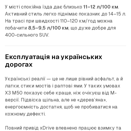
У місті спокійна їзда дає близько
11–12 л/100 км
.
Активний стиль легко піднімає показник до 14–15 л.
На трасі при швидкості 110–120 км/год можна
побачити
8,5–9,5 л/100 км
, що дуже добре для
400-сильного SUV.
Експлуатація на українських
дорогах
Українські реалії — це не лише рівний асфальт, а й
латки, стики мостів і раптові ями. У таких умовах
X3 M50 показує себе краще, ніж очікуєш від М-
версії. Підвіска щільна, але не «дерев’яна»,
енергоємність достатня, щоб не пробиватися на
кожному дефекті.
Повний привід xDrive впевнено працює взимку та