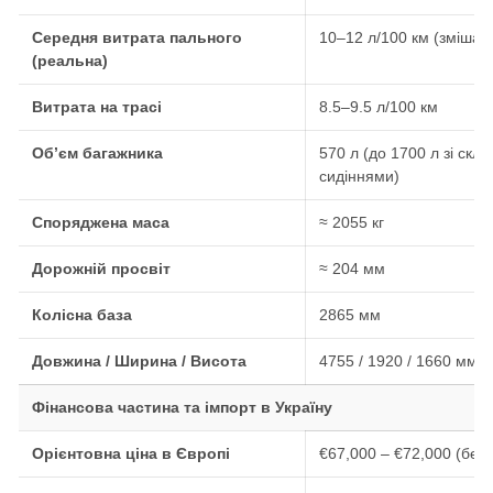
Середня витрата пального
10–12 л/100 км (змішан
(реальна)
Витрата на трасі
8.5–9.5 л/100 км
Обʼєм багажника
570 л (до 1700 л зі скл
сидіннями)
Споряджена маса
≈ 2055 кг
Дорожній просвіт
≈ 204 мм
Колісна база
2865 мм
Довжина / Ширина / Висота
4755 / 1920 / 1660 мм
Фінансова частина та імпорт в Україну
Орієнтовна ціна в Європі
€67,000 – €72,000 (без 