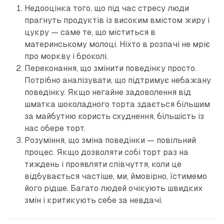
Недооцінка того, що під час стресу люди
прагнуть продуктів із високим вмістом жиру і
цукру — саме те, що міститься в
материнському молоці. Ніхто в розпачі не мріє
про моркву і броколі.
Переконання, що змінити поведінку просто.
Потрібно аналізувати, що підтримує небажану
поведінку. Якщо негайне задоволення від
шматка шоколадного торта здається більшим
за майбутню користь схуднення, більшість із
нас обере торт.
Розуміння, що зміна поведінки — повільний
процес. Якщо дозволяти собі торт раз на
тиждень і проявляти співчуття, коли це
відбувається частіше, ми, ймовірно, їстимемо
його рідше. Багато людей очікують швидких
змін і критикують себе за невдачі.