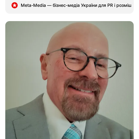
EPA DHA, риб’ячий жир в капсулах, омега 3 для серця
Meta-Media — бізнес-медіа України для PR і розміщен
мозку і зору, омега 3 90 капсул, яку омега 3 купити.