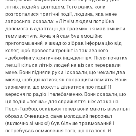
літніх людей з доглядом. Того ранку, коли
розгорталися трагічні події, людина, яка мене
запросила, сказала: «Літнім людям потрібна
допомога в адаптації до травми», і я мав змінити
тему виступу. Хоча я й сам був емоційно
приголомшений, я швидко зібрав інформацію від
колег, щоб провести тренінг із так званого
«дебрифінгу критичних інцидентів». Після початку
лекції кілька літніх людей на візках перервали
мене. Вони підняли руки і сказали, що чекали два
місяці, щоб дізнатися, як покращити пам’ять. Вони
зазначили, що можуть дізнатися про події 11
вересня по радіо і телебаченню. Вони сказали, що
ця подія «легша» для сприйняття, ніж атака на
Перл-Гарбор, оскільки тепер вони мають візуальні
образи. Очевидно, саме молодший персонал
(включно зі мною!) був більше травмований і
потребував осмислення того, що сталося. Я