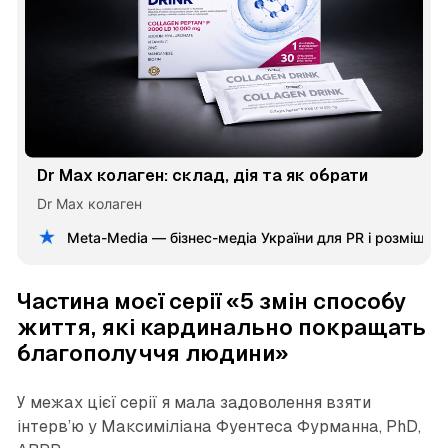
Dr Max колаген: склад, дія та як обрати
Dr Max колаген
Meta-Media — бізнес-медіа України для PR і розміщен
Частина моєї серії «5 змін способу
життя, які кардинально покращать
благополуччя людини»
У межах цієї серії я мала задоволення взяти
інтерв’ю у Максиміліана Фуентеса Фурманна, PhD,