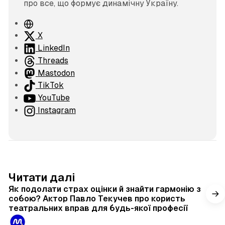
про все, що формує динамічну Україну.
В
е
X
б
LinkedIn
с
Threads
а
Mastodon
й
TikTok
т
YouTube
Instagram
4 хв читання
Читати далі
Як подолати страх оцінки й знайти гармонію з
собою? Актор Павло Текучев про користь
театральних вправ для будь-якої професії