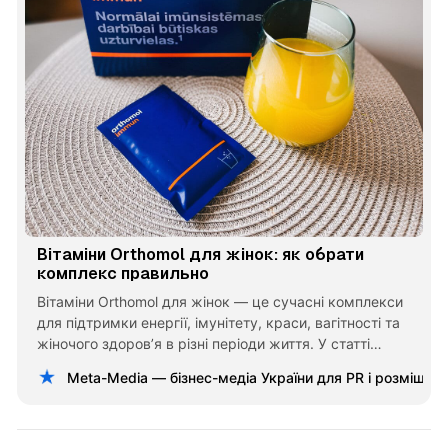
Вітаміни Orthomol для жінок: як обрати
комплекс правильно
Вітаміни Orthomol для жінок — це сучасні комплекси
для підтримки енергії, імунітету, краси, вагітності та
жіночого здоров’я в різні періоди життя. У статті
розбираємо, який Orthomol обрати жінці, чим
Meta-Media — бізнес-медіа України для PR і розміщен
відрізняються комплекси та на що звернути увагу
перед покупкою.