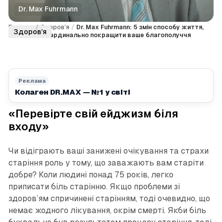
Dr. Max Fuhrmann
Головна
/
Здоров’я
/
Dr. Max Fuhrmann: 5 змін способу життя,
Здоров’я
які можуть кардинально покращити ваше благополуччя
Реклама
Колаген DR.MAX — №1 у світі
«Перевірте свій ейджизм біля
входу»
Чи відіграють ваші занижені очікування та страхи
старіння роль у тому, що заважають вам старіти
добре? Коли людині понад 75 років, легко
приписати біль старінню. Якщо проблеми зі
здоров’ям спричинені старінням, тоді очевидно, що
немає жодного лікування, окрім смерті. Якби біль