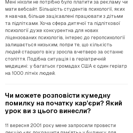
Мені ніколи не потрібно було платити за рекламу чи
мати вебсайт. Більшість студентів психології, яких
я навчав, більше зацікавлені працювати з дітьми
та підлітками. Хоча сфера дитячої та підліткової
психології дуже конкурентна для нових
ліцензованих психологів, інтерес до геропсихології
залишається низьким, попри те, що кількість
людей старшого віку зросла вчетверо за останнє
століття. Подібна ситуація і в геріатричній
медицині: у багатьох громадах США є один геріатр
на 1000 літніх людей.
Чи можете розповісти кумедну
помилку на початку кар’єри? Який
урок ви з цього винесли?
11 вересня 2001 року мене запросили провести
лекцію «як покращити пам’ять» у будинку для