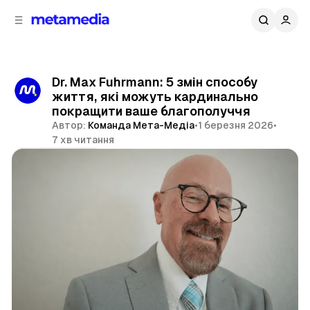
д
і
ч
о
в
н
м
о
ї
і
Dr. Max Fuhrmann: 5 змін способу
п
с
життя, які можуть кардинально
т
а
покращити ваше благополуччя
н
у
Автор:
Команда Мета-Медіа
•
1 березня 2026
•
е
7 хв читання
л
і
Поділитися