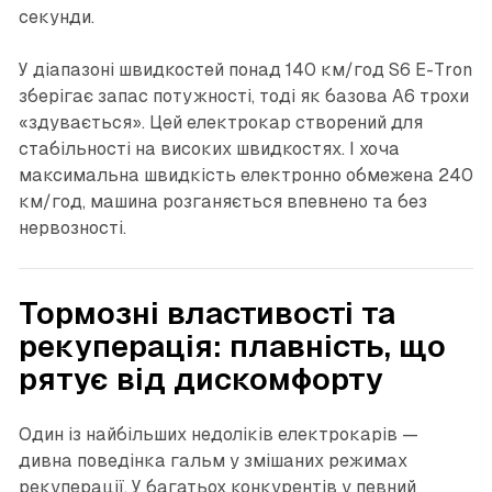
секунди.
У діапазоні швидкостей понад 140 км/год S6 E-Tron
зберігає запас потужності, тоді як базова A6 трохи
«здувається». Цей електрокар створений для
стабільності на високих швидкостях. І хоча
максимальна швидкість електронно обмежена 240
км/год, машина розганяється впевнено та без
нервозності.
Тормозні властивості та
рекуперація: плавність, що
рятує від дискомфорту
Один із найбільших недоліків електрокарів —
дивна поведінка гальм у змішаних режимах
рекуперації. У багатьох конкурентів у певний