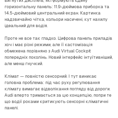
вигнутих дисплеїв, які формують єдину
горизонтальну панель: 11.9-дюймова приборка та
14.5-дюймовий центральний екран. Картинка
надзвичайно чітка, кольори насичені, кут нахилу
ідеальний для водія.
Проте не все так гладко. Цифрова панель приладів
хоч і має різні режими, але її кастомізація
обмежена порівняно з Audi Virtual Cockpit
попередніх поколінь. Новий інтерфейс інтуїтивніший,
але менш гнучкий.
Клімат — повністю сенсорний. І тут виникає
головна проблема: під час руху регулювання
клімату вимагає відволікання погляду від дороги.
Audi вперто тримається за цю концепцію, попри те
що водії роками критикують сенсорні кліматичні
панелі.