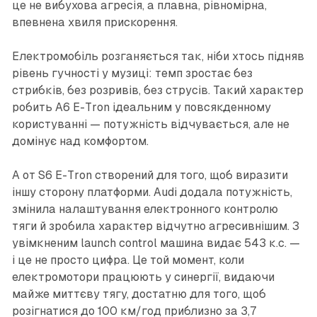
це не вибухова агресія, а плавна, рівномірна,
впевнена хвиля прискорення.
Електромобіль розганяється так, ніби хтось підняв
рівень гучності у музиці: темп зростає без
стрибків, без розривів, без струсів. Такий характер
робить A6 E-Tron ідеальним у повсякденному
користуванні — потужність відчувається, але не
домінує над комфортом.
А от S6 E-Tron створений для того, щоб виразити
іншу сторону платформи. Audi додала потужність,
змінила налаштування електронного контролю
тяги й зробила характер відчутно агресивнішим. З
увімкненим launch control машина видає 543 к.с. —
і це не просто цифра. Це той момент, коли
електромотори працюють у синергії, видаючи
майже миттєву тягу, достатню для того, щоб
розігнатися до 100 км/год приблизно за 3,7