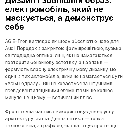
Дизайн і зовнішній образ:
електромобіль, який не
маскується, а демонструє
себе
A6 E-Tron виглядає як щось абсолютно нове для
Audi. Передок з закритою фальшрешіткою, вузька
світлодіодна оптика, лінії, які не намагаються
повторити бензинову естетику, а навпаки —
формують власну електричну мову дизайну. Це
один із тих автомобілів, який не намагається бути
«всім і одразу». Він не ховається за штучними
псевдовентиляційними елементами, не копіює
минуле. І в цьому — величезний плюс.
Фронтальна частина використовує двоярусну
архітектуру світла. Денна оптика — тонка,
технологічна, з графікою, яка нагадує про те, що