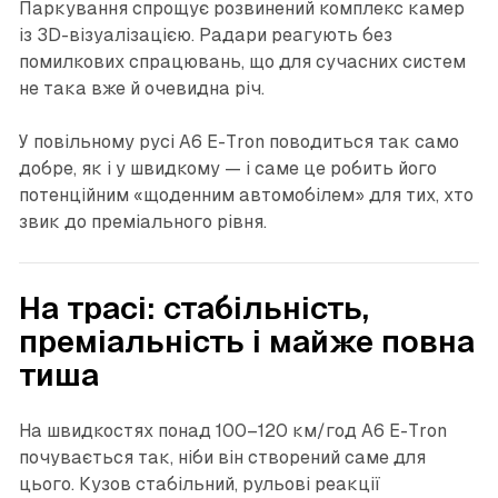
Паркування спрощує розвинений комплекс камер
із 3D-візуалізацією. Радари реагують без
помилкових спрацювань, що для сучасних систем
не така вже й очевидна річ.
У повільному русі A6 E-Tron поводиться так само
добре, як і у швидкому — і саме це робить його
потенційним «щоденним автомобілем» для тих, хто
звик до преміального рівня.
На трасі: стабільність,
преміальність і майже повна
тиша
На швидкостях понад 100–120 км/год A6 E-Tron
почувається так, ніби він створений саме для
цього. Кузов стабільний, рульові реакції