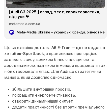
【Audi S3 2025:】 огляд, тест, характеристики,
відгуки ❤︎
metamedia.com.ua
Meta-Media Ukraine – українські бренди, бізнес і меце
Ще важливіша деталь:
A6 E-Tron — це не седан, а
хетчбек-Sportback
, з правильною пропорцією
заднього звису, великою бічною площиною та
аеродинамікою, над якою інженери працювали так,
ніби створювали літак. Для Audi це стратегічний
маневр, який дозволяє одночасно:
збільшити внутрішній простір,
покращити енергоефективність,
створити динамічніший силует,
додати практичності без втрати преміального