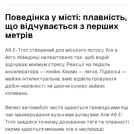
Поведінка у місті: плавність,
що відчувається з перших
метрів
A6 E-Tron створений для міського потоку. Усе в
його поведінці налаштовано так, щоб водій
відчував мінімум стресу. Реакції на педаль
акселератора — лінійні. Кермо — легке. Підвіска —
майже інтелектуальна, вміє відфільтровувати
дрібні нерівності, не даючи кузову зайвих
коливань.
Великі автомобілі часто здаються громіздкими під
час маневрування вузькими вулицями. Але A6 E-
Tron завдяки точному дозуванню тяги та плавності
керма здається меншим, ніж є насправді.