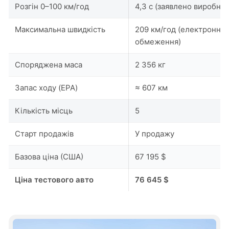
Розгін 0–100 км/год
4,3 с (заявлено виробни
Максимальна швидкість
209 км/год (електронне
обмеження)
Споряджена маса
2 356 кг
Запас ходу (EPA)
≈ 607 км
Кількість місць
5
Старт продажів
У продажу
Базова ціна (США)
67 195 $
Ціна тестового авто
76 645 $