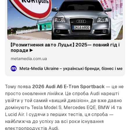
【Розмитнення авто Луцьк】 2025— повний гід і
поради ▶️
metamedia.com.ua
Meta-Media Ukraine – українські бренди, бізнес і меце
Тому поява
2026 Audi A6 E-Tron Sportback
— це не
просто оновлення лінійки. Це спроба Audi нарешті
увійти у той самий «вищий дивізіон», де вже давно
домінують Tesla Model S, Mercedes EQE, BMW i4 та
Lucid Air. І судячи з перших тестів, ця спроба —
найближча до успіху за всі роки існування
електропродуктів Audi.