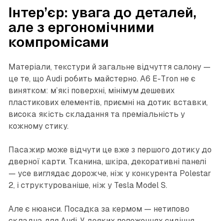
Інтер’єр: увага до деталей,
але з ергономічними
компромісами
Матеріали, текстури й загальне відчуття салону —
це те, що Audi робить майстерно. A6 E-Tron не є
винятком: м’які поверхні, мінімум дешевих
пластикових елементів, приємні на дотик вставки,
висока якість складання та преміальність у
кожному стику.
Пасажир може відчути це вже з першого дотику до
дверної карти. Тканина, шкіра, декоративні панелі
— усе виглядає дорожче, ніж у конкурента Polestar
2, і структурованіше, ніж у Tesla Model S.
Але є нюанси. Посадка за кермом — нетипово
складна для Audi. У деяких положеннях сидіння