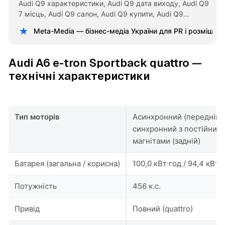
Audi Q9 характеристики, Audi Q9 дата виходу, Audi Q9
7 місць, Audi Q9 салон, Audi Q9 купити, Audi Q9
порівняння з BMW X7, Audi Q9 vs Mercedes GLS, новий
Meta-Media — бізнес-медіа України для PR і розміщен
Audi Q9 2026, Audi Q9 Україна, Audi Q9 технічні
характеристики.
Audi A6 e-tron Sportback quattro —
технічні характеристики
Тип моторів
Асинхронний (передній) 
синхронний з постійним
магнітами (задній)
Батарея (загальна / корисна)
100,0 кВт·год / 94,4 кВт·
Потужність
456 к.с.
Привід
Повний (quattro)