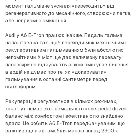
момент гальмівне зусилля «переходить» від
регенеративного до механічного, створюючи легке,
але неприємне смикання.
Audi у A6 E-Tron працює інакше. Педаль гальма
налаштована так, щоб переходи між механічним і
рекуперативним гальмуванням були абсолютно
непомітними. У місті це дає величезну перевагу:
пасажири не відчувають різких змін уповільнення,
а водій не думає про те, як «докерувати»
гальмування в останні сантиметри перед
світлофором.
Рекуперація регулюється в кількох режимах, і
хоча тут немає екстремального «one-pedal drive»,
баланс між комфортом і ефективністю знайдено
вдало. Це робить A6 E-Tron передбачуваним, що
важливо для автомобіля масою понад 2300 кг.