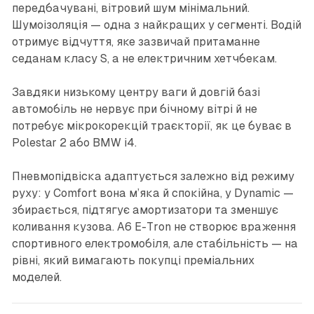
передбачувані, вітровий шум мінімальний.
Шумоізоляція — одна з найкращих у сегменті. Водій
отримує відчуття, яке зазвичай притаманне
седанам класу S, а не електричним хетчбекам.
Завдяки низькому центру ваги й довгій базі
автомобіль не нервує при бічному вітрі й не
потребує мікрокорекцій траєкторії, як це буває в
Polestar 2 або BMW i4.
Пневмопідвіска адаптується залежно від режиму
руху: у Comfort вона м’яка й спокійна, у Dynamic —
збирається, підтягує амортизатори та зменшує
коливання кузова. A6 E-Tron не створює враження
спортивного електромобіля, але стабільність — на
рівні, який вимагають покупці преміальних
моделей.