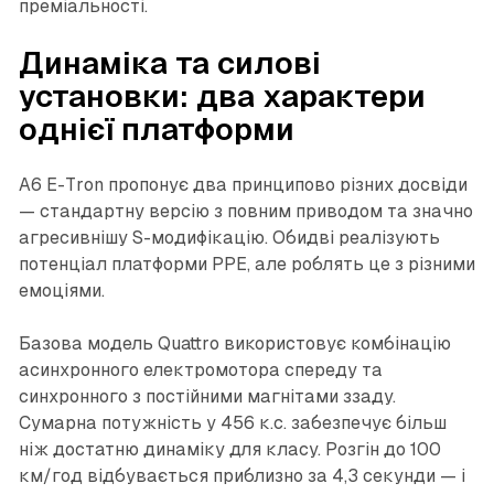
преміальності.
Динаміка та силові
установки: два характери
однієї платформи
A6 E-Tron пропонує два принципово різних досвіди
— стандартну версію з повним приводом та значно
агресивнішу S-модифікацію. Обидві реалізують
потенціал платформи PPE, але роблять це з різними
емоціями.
Базова модель Quattro використовує комбінацію
асинхронного електромотора спереду та
синхронного з постійними магнітами ззаду.
Сумарна потужність у 456 к.с. забезпечує більш
ніж достатню динаміку для класу. Розгін до 100
км/год відбувається приблизно за 4,3 секунди — і