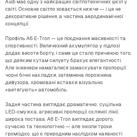
Audi має одну з найкращих світлотехнічних шкіл у
світі. Основне світло ховається нижче — і це не
декоративне рішення, а частина аеродинамічної
концепції.
Профіль A6 E-Tron — це поєднання масивності та
спортивності. Величезний акумулятор у підлозі
додає висоти борту, і саме це стало причиною того,
що деяким кутам силуету бракує елегантності.
Але інженери намагалися замаскувати пропорції:
чорні бічні накладки, затемнена порожнина
дифузора, хромовані вставки візуально
«витягують» автомобіль.
Задня частина виглядає драматично: суцільна
LED-смужка, агресивні пропорції скляної лінії,
широка постава. A6 E-Tron виглядає дорого,
сучасно та технологічно — але інколи трохи
громіздко, що є природним наслідком наявності