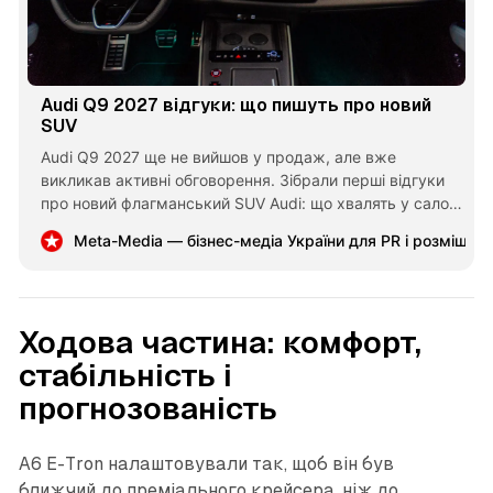
Audi Q9 2027 відгуки: що пишуть про новий
SUV
Audi Q9 2027 ще не вийшов у продаж, але вже
викликав активні обговорення. Зібрали перші відгуки
про новий флагманський SUV Audi: що хвалять у салоні,
що критикують в електронних дверях і чому Q9
Meta-Media — бізнес-медіа України для PR і розміщен
порівнюють із BMW X7 та Mercedes-Benz GLS.
Ходова частина: комфорт,
стабільність і
прогнозованість
A6 E-Tron налаштовували так, щоб він був
ближчий до преміального крейсера, ніж до