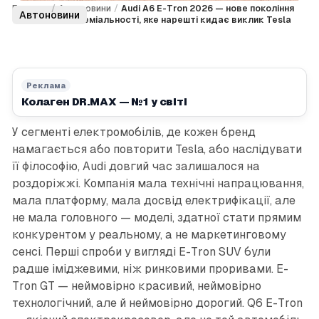
Головна
/
Автоновини
/
Audi A6 E-Tron 2026 — нове покоління
Автоновини
електричної преміальності, яке нарешті кидає виклик Tesla
Реклама
Колаген DR.MAX — №1 у світі
У сегменті електромобілів, де кожен бренд
намагається або повторити Tesla, або наслідувати
її філософію, Audi довгий час залишалося на
роздоріжжі. Компанія мала технічні напрацювання,
мала платформу, мала досвід електрифікації, але
не мала головного — моделі, здатної стати прямим
конкурентом у реальному, а не маркетинговому
сенсі. Перші спроби у вигляді E-Tron SUV були
радше іміджевими, ніж ринковими проривами. E-
Tron GT — неймовірно красивий, неймовірно
технологічний, але й неймовірно дорогий. Q6 E-Tron