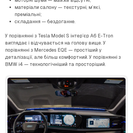
моторні шуми — майже відсутні;
матеріали салону — текстурні, м’які,
преміальні;
складання — бездоганне.
У порівнянні з Tesla Model S інтер’єр A6 E-Tron
виглядає і відчувається на голову вище. У
порівнянні з Mercedes EQE — простіший у
деталізації, але більш комфортний. У порівнянні з
BMW i4 — технологічніший та просторіший.