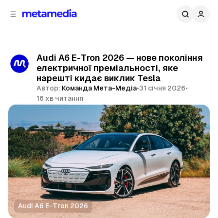
д
і
ч
о
в
н
м
о
ї
і
Audi A6 E-Tron 2026 — нове покоління
п
с
електричної преміальності, яке
т
а
нарешті кидає виклик Tesla
н
у
Автор:
Команда Мета-Медіа
•
31 січня 2026
•
е
16 хв читання
л
і
Поділитися
Audi A6 E-Tron 2026