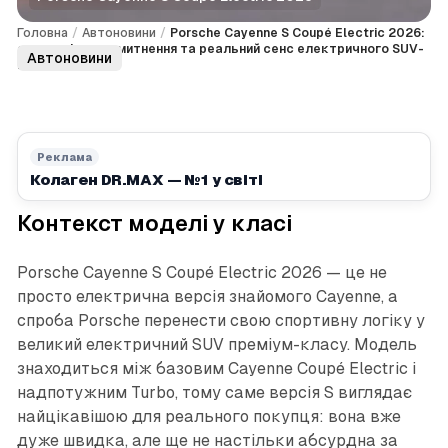
Головна
/
Автоновини
/
Porsche Cayenne S Coupé Electric 2026:
огляд, ціна, розмитнення та реальний сенс електричного SUV-
Автоновини
купе
Реклама
Колаген DR.MAX — №1 у світі
Контекст моделі у класі
Porsche Cayenne S Coupé Electric 2026 — це не
просто електрична версія знайомого Cayenne, а
спроба Porsche перенести свою спортивну логіку у
великий електричний SUV преміум-класу. Модель
знаходиться між базовим Cayenne Coupé Electric і
надпотужним Turbo, тому саме версія S виглядає
найцікавішою для реального покупця: вона вже
дуже швидка, але ще не настільки абсурдна за