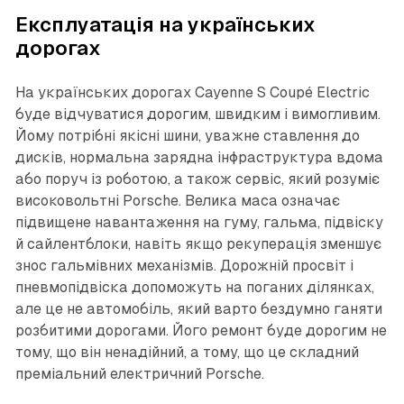
Експлуатація на українських
дорогах
На українських дорогах Cayenne S Coupé Electric
буде відчуватися дорогим, швидким і вимогливим.
Йому потрібні якісні шини, уважне ставлення до
дисків, нормальна зарядна інфраструктура вдома
або поруч із роботою, а також сервіс, який розуміє
високовольтні Porsche. Велика маса означає
підвищене навантаження на гуму, гальма, підвіску
й сайлентблоки, навіть якщо рекуперація зменшує
знос гальмівних механізмів. Дорожній просвіт і
пневмопідвіска допоможуть на поганих ділянках,
але це не автомобіль, який варто бездумно ганяти
розбитими дорогами. Його ремонт буде дорогим не
тому, що він ненадійний, а тому, що це складний
преміальний електричний Porsche.