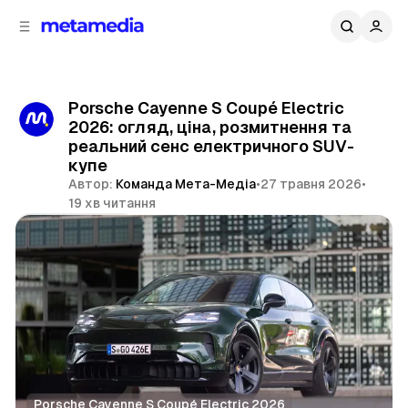
д
і
ч
о
в
н
м
о
ї
і
Porsche Cayenne S Coupé Electric
п
с
2026: огляд, ціна, розмитнення та
т
а
реальний сенс електричного SUV-
н
у
купе
е
Автор:
Команда Мета-Медіа
•
27 травня 2026
•
л
19 хв читання
і
Поділитися
Porsche Cayenne S Coupé Electric 2026