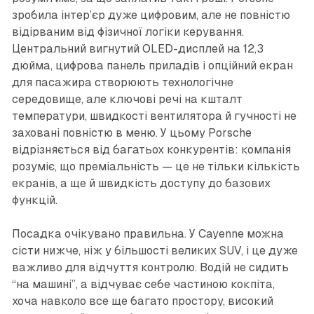
зробила інтер’єр дуже цифровим, але не повністю
відірваним від фізичної логіки керування.
Центральний вигнутий OLED-дисплей на 12,3
дюйма, цифрова панель приладів і опційний екран
для пасажира створюють технологічне
середовище, але ключові речі на кшталт
температури, швидкості вентилятора й гучності не
заховані повністю в меню. У цьому Porsche
відрізняється від багатьох конкурентів: компанія
розуміє, що преміальність — це не тільки кількість
екранів, а ще й швидкість доступу до базових
функцій.
Посадка очікувано правильна. У Cayenne можна
сісти нижче, ніж у більшості великих SUV, і це дуже
важливо для відчуття контролю. Водій не сидить
“на машині”, а відчуває себе частиною кокпіта,
хоча навколо все ще багато простору, високий