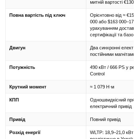
митній вартості €130 3
Повна вартість під ключ
Орієнтовно від ≈ €158
000 або $163 000–175 
урахуванням доставки
сертифікації та базови
Двигун
Два синхронні електро
постійними магнітами
Потужність
490 кВт / 666 PS у реж
Control
Крутний момент
≈ 1 079 Н·м
КПП
Одношвидкісний прям
електричний привід
Привід
Повний привід
Розхід енергії
WLTP: 18,9–21,0 кВт·го
реалістично в Україні: 