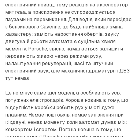
електричний привід, тому реакція на акселератор
миттєва, а прискорення не супроводжується
паузами на перемикання. Для водія, який пересідає
з бензинового Cayenne, це буде найбільша зміна
характеру: замість наростання обертів, звуку
двигуна й роботи автомата є суцільна хвиля
моменту. Porsche, звісно, намагається залишити
керованість живою через режими руху,
налаштування рекуперації, шасі та штучний
електричний звук, але механічної драматургії ДВЗ
тут немає.
Це не мінус саме цієї моделі, а особливість усіх
потужних електрокарів. Хороша новина в тому, що
відсутність коробки робить рух у місті дуже
плавним. Немає поштовхів, немає запізнення при
кікдауні, немає моменту, коли автомат думає між
комфортом і спортом. Погана новина в тому, що
частина емоції Porsche традиційно жила саме в