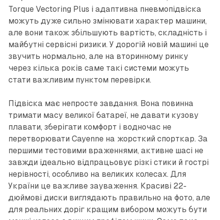
Torque Vectoring Plus і адаптивна пневмопідвіска
можуть дуже сильно змінювати характер машини,
але вони також збільшують вартість, складність і
майбутні сервісні ризики. У дорогій новій машині це
звучить нормально, але на вторинному ринку
через кілька років саме такі системи можуть
стати важливим пунктом перевірки.
Підвіска має непросте завдання. Вона повинна
тримати масу великої батареї, не давати кузову
плавати, зберігати комфорт і водночас не
перетворювати Cayenne на жорсткий спорткар. За
першими тестовими враженнями, активне шасі не
завжди ідеально відпрацьовує різкі стики й гострі
нерівності, особливо на великих колесах. Для
України це важливе зауваження. Красиві 22-
дюймові диски виглядають правильно на фото, але
для реальних доріг кращим вибором можуть бути