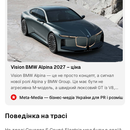
Vision BMW Alpina 2027 – ціна
Vision BMW Alpina — це не просто концепт, а сигнал
нової ролі Alpina у BMW Group. Це має бути не
агресивна M-модель, а швидкий люксовий GT із V8,
тишею, комфортом і рідкісністю. Для України авто буде
Meta-Media — бізнес-медіа України для PR і розміщен
дорогим, але дуже іміджевим вибором.
Поведінка на трасі