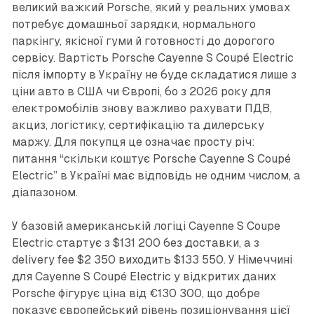
великий важкий Porsche, який у реальних умовах
потребує домашньої зарядки, нормального
паркінгу, якісної гуми й готовності до дорогого
сервісу. Вартість Porsche Cayenne S Coupé Electric
після імпорту в Україну не буде складатися лише з
ціни авто в США чи Європі, бо з 2026 року для
електромобілів знову важливо рахувати ПДВ,
акциз, логістику, сертифікацію та дилерську
маржу. Для покупця це означає просту річ:
питання “скільки коштує Porsche Cayenne S Coupé
Electric” в Україні має відповідь не одним числом, а
діапазоном.
У базовій американській логіці Cayenne S Coupe
Electric стартує з $131 200 без доставки, а з
delivery fee $2 350 виходить $133 550. У Німеччині
для Cayenne S Coupé Electric у відкритих даних
Porsche фігурує ціна від €130 300, що добре
показує європейський рівень позиціонування цієї