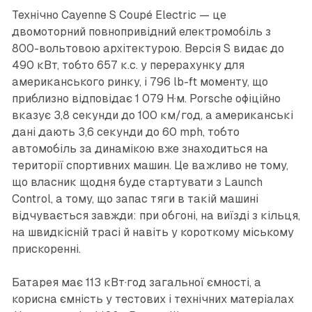
Технічно Cayenne S Coupé Electric — це
двомоторний повнопривідний електромобіль з
800-вольтовою архітектурою. Версія S видає до
490 кВт, тобто 657 к.с. у перерахунку для
американського ринку, і 796 lb-ft моменту, що
приблизно відповідає 1 079 Н·м. Porsche офіційно
вказує 3,8 секунди до 100 км/год, а американські
дані дають 3,6 секунди до 60 mph, тобто
автомобіль за динамікою вже знаходиться на
території спортивних машин. Це важливо не тому,
що власник щодня буде стартувати з Launch
Control, а тому, що запас тяги в такій машині
відчувається завжди: при обгоні, на виїзді з кільця,
на швидкісній трасі й навіть у короткому міському
прискоренні.
Батарея має 113 кВт·год загальної ємності, а
корисна ємність у тестових і технічних матеріалах