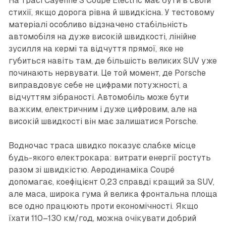
На трасі Cayenne S Coupé Electric має бути в своїй
стихії, якщо дорога рівна й швидкісна. У тестовому
матеріалі особливо відзначено стабільність
автомобіля на дуже високій швидкості, лінійне
зусилля на кермі та відчуття прямої, яке не
губиться навіть там, де більшість великих SUV уже
починають нервувати. Це той момент, де Porsche
виправдовує себе не цифрами потужності, а
відчуттям зібраності. Автомобіль може бути
важким, електричним і дуже цифровим, але на
високій швидкості він має залишатися Porsche.
Водночас траса швидко показує слабке місце
будь-якого електрокара: витрати енергії ростуть
разом зі швидкістю. Аеродинаміка Coupé
допомагає, коефіцієнт 0,23 справді кращий за SUV,
але маса, широка гума й велика фронтальна площа
все одно працюють проти економічності. Якщо
їхати 110–130 км/год, можна очікувати добрий