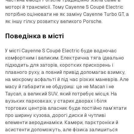
моторі й трансмісії. Тому Cayenne S Coupé Electric
потрібно оцінювати не як заміну Cayenne Turbo GT, а
як іншу гілку розвитку великого Porsche.
Поведінка в місті
У місті Cayenne S Coupé Electric буде водночас
комфортним і великим. Електрична тяга ідеально
підходить для заторів, коротких прискорень і
плавного руху, а повний привід допомагає взимку,
на мокрому асфальті й під час різких маневрів. Але
масу й габарити не обдуриш: це не Macan і не
Taycan, а великий SUV, який потребує місця. На
вузьких парковках, у старих дворах і біля
торгових центрів власник буде постійно пам’ятати
про ширину кузова, дорогі диски й чутливі
елементи аеродинаміки. Камери, парктроніки й
асистенти допоможуть, але фізика залишиться