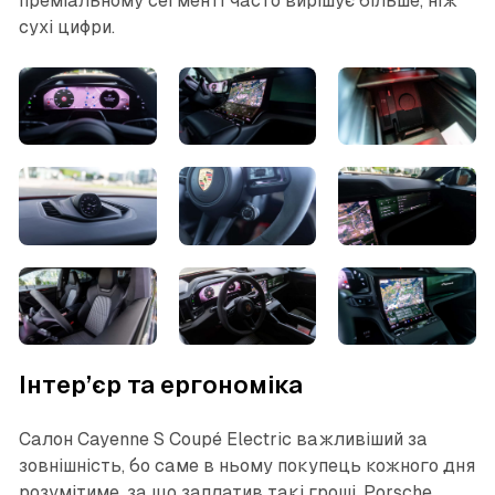
преміальному сегменті часто вирішує більше, ніж
сухі цифри.
Інтер’єр та ергономіка
Салон Cayenne S Coupé Electric важливіший за
зовнішність, бо саме в ньому покупець кожного дня
розумітиме, за що заплатив такі гроші. Porsche