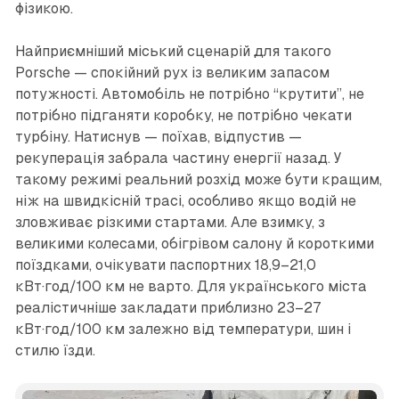
фізикою.
Найприємніший міський сценарій для такого
Porsche — спокійний рух із великим запасом
потужності. Автомобіль не потрібно “крутити”, не
потрібно підганяти коробку, не потрібно чекати
турбіну. Натиснув — поїхав, відпустив —
рекуперація забрала частину енергії назад. У
такому режимі реальний розхід може бути кращим,
ніж на швидкісній трасі, особливо якщо водій не
зловживає різкими стартами. Але взимку, з
великими колесами, обігрівом салону й короткими
поїздками, очікувати паспортних 18,9–21,0
кВт·год/100 км не варто. Для українського міста
реалістичніше закладати приблизно 23–27
кВт·год/100 км залежно від температури, шин і
стилю їзди.