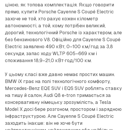
ціною, як топова комплектація. Якщо говорити
прямо, купити Porsche Cayenne S Coupé Electric
захоче не той, хто рахує кожен кілометр
автономності, а той, кому потрібен великий,
дорогий, технологічний Porsche із характером, але
без бензинового V8. Офіційно для Cayenne S Coupé
Electric заявлено 490 кВт, 0–100 км/год за 3,8
секунди, запас ходу WLTP 605–669 км і
споживання 18,9–21,0 кВт·год/100 км.
У цьому класі вже давно немає простих машин.
BMW iX грає на полі технологічного комфорту,
Mercedes-Benz EQE SUV і EQS SUV роблять ставку
на тишу й салон, Audi Q8 e-tron тримається за
консервативну німецьку зрозумілість, а Tesla
Model X досі бере розгоном, простором і зарядною
інфраструктурою. Але Cayenne S Coupé Electric
заходить інакше: він не хоче бути