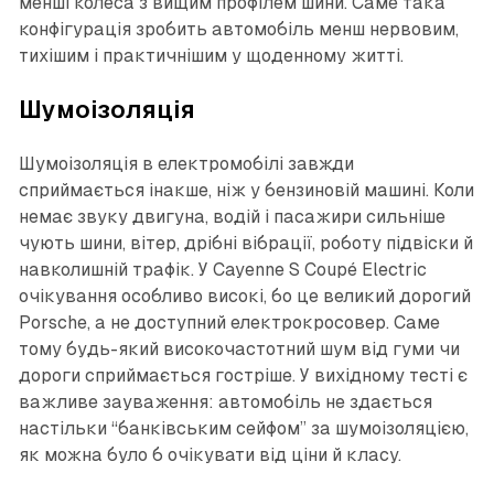
менші колеса з вищим профілем шини. Саме така
конфігурація зробить автомобіль менш нервовим,
тихішим і практичнішим у щоденному житті.
Шумоізоляція
Шумоізоляція в електромобілі завжди
сприймається інакше, ніж у бензиновій машині. Коли
немає звуку двигуна, водій і пасажири сильніше
чують шини, вітер, дрібні вібрації, роботу підвіски й
навколишній трафік. У Cayenne S Coupé Electric
очікування особливо високі, бо це великий дорогий
Porsche, а не доступний електрокросовер. Саме
тому будь-який високочастотний шум від гуми чи
дороги сприймається гостріше. У вихідному тесті є
важливе зауваження: автомобіль не здається
настільки “банківським сейфом” за шумоізоляцією,
як можна було б очікувати від ціни й класу.