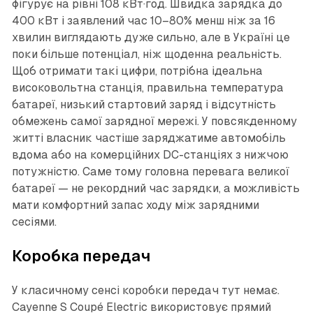
фігурує на рівні 108 кВт·год. Швидка зарядка до
400 кВт і заявлений час 10–80% менш ніж за 16
хвилин виглядають дуже сильно, але в Україні це
поки більше потенціал, ніж щоденна реальність.
Щоб отримати такі цифри, потрібна ідеальна
високовольтна станція, правильна температура
батареї, низький стартовий заряд і відсутність
обмежень самої зарядної мережі. У повсякденному
житті власник частіше заряджатиме автомобіль
вдома або на комерційних DC-станціях з нижчою
потужністю. Саме тому головна перевага великої
батареї — не рекордний час зарядки, а можливість
мати комфортний запас ходу між зарядними
сесіями.
Коробка передач
У класичному сенсі коробки передач тут немає.
Cayenne S Coupé Electric використовує прямий