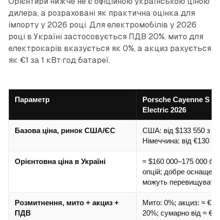
Орієнтири нижче не є офіційною українською ціною
дилера, а розраховані як практична оцінка для
імпорту у 2026 році. Для електромобілів у 2026
році в Україні застосовується ПДВ 20%, мито для
електрокарів вказується як 0%, а акциз рахується
як €1 за 1 кВт·год батареї.
Параметр
Porsche Cayenne S C
Electric 2026
Базова ціна, ринок США/ЄС
США: від $133 550 з д
Німеччина: від €130 30
Орієнтовна ціна в Україні
≈ $160 000–175 000 бе
опцій; добре оснащені 
можуть перевищувати 
Розмитнення, мито + акциз +
Мито: 0%; акциз: ≈ €10
ПДВ
20%; сумарно від ≈ €26