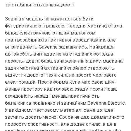
та стабільність на швидкості.
Зовні ця модель не намагається бути
футуристичною іграшкою. Передня частина стала
більш електричною, з іншим малюнком
повітрозабірників і активної аеродинаміки, але
впізнаваність Cayenne залишилась. Найкраще
автомобіль виглядає не на студійних фото, а в
профіль: довга база, занижена лінія даху, масивна
задня частина й активний спойлер створюють
відчуття дорогої техніки, а не просто чергового
електрокара. Проте форма купе має свою ціну:
менше простору над головою ззаду, трохи гірша
оглядовість назад і менша практичність
багажника порівняно зі звичайним Cayenne Electric.
У вихідному тестовому матеріалі саме ця ідея
звучить досить чесно: Coupé не дає драматичного
приросту спортивності, але додає стилю, а це в