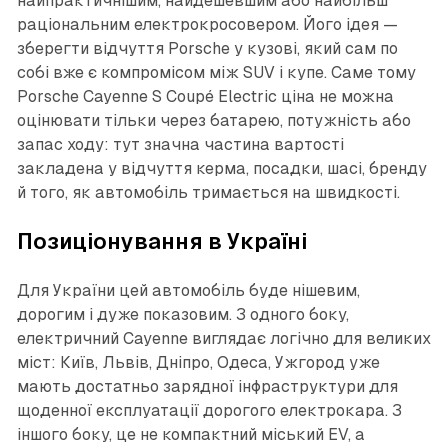
найпрактичнішим, найдешевшим або найбільш
раціональним електрокросовером. Його ідея —
зберегти відчуття Porsche у кузові, який сам по
собі вже є компромісом між SUV і купе. Саме тому
Porsche Cayenne S Coupé Electric ціна не можна
оцінювати тільки через батарею, потужність або
запас ходу: тут значна частина вартості
закладена у відчуття керма, посадки, шасі, бренду
й того, як автомобіль тримається на швидкості.
Позиціонування в Україні
Для України цей автомобіль буде нішевим,
дорогим і дуже показовим. З одного боку,
електричний Cayenne виглядає логічно для великих
міст: Київ, Львів, Дніпро, Одеса, Ужгород уже
мають достатньо зарядної інфраструктури для
щоденної експлуатації дорогого електрокара. З
іншого боку, це не компактний міський EV, а