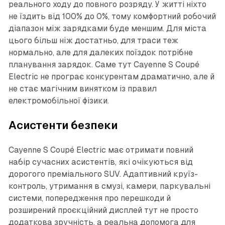
реального ходу до повного розряду. У житті ніхто
не їздить від 100% до 0%, тому комфортний робочий
діапазон між зарядками буде меншим. Для міста
цього більш ніж достатньо, для траси теж
нормально, але для далеких поїздок потрібне
планування зарядок. Саме тут Cayenne S Coupé
Electric не програє конкурентам драматично, але й
не стає магічним винятком із правил
електромобільної фізики.
Асистенти безпеки
Cayenne S Coupé Electric має отримати повний
набір сучасних асистентів, які очікуються від
дорогого преміального SUV. Адаптивний круїз-
контроль, утримання в смузі, камери, паркувальні
системи, попередження про перешкоди й
розширений проєкційний дисплей тут не просто
додаткова зручність, а реальна допомога для