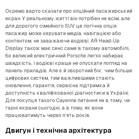
Окремо варто сказати про опційний пасажирський
екран. У реальному житті він потрібен не всім, але
для дорогого сімейного SUV це логічна опція:
пасажир може керувати медіа, навігацією або
контентом, не заважаючи водієві. AR Head-Up
Display також має сенс саме в такому автомобілі,
бо великий електричний Porsche легко набирає
швидкість, і водієві краще не опускати погляд на
панель приладів. Але є й зворотний бік: чим більше
цифрових систем, тим важливішими стають
оновлення, гарантія, сервісна підтримка й
доступність кваліфікованої діагностики в Україні.
Для покупця такого Cayenne питання не в тому, чи
гарні екрани сьогодні, а в тому, як вони
працюватимуть через п’ять років.
Двигун і технічна архітектура