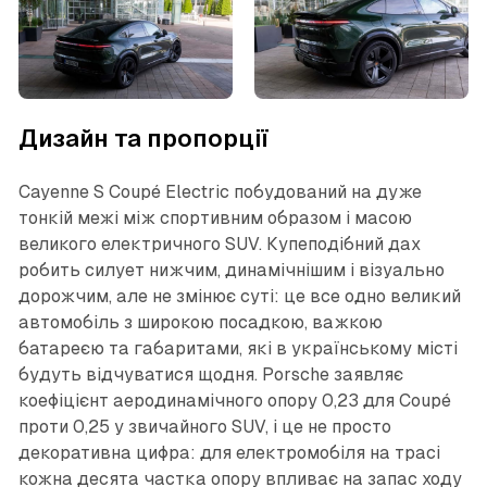
Дизайн та пропорції
Cayenne S Coupé Electric побудований на дуже
тонкій межі між спортивним образом і масою
великого електричного SUV. Купеподібний дах
робить силует нижчим, динамічнішим і візуально
дорожчим, але не змінює суті: це все одно великий
автомобіль з широкою посадкою, важкою
батареєю та габаритами, які в українському місті
будуть відчуватися щодня. Porsche заявляє
коефіцієнт аеродинамічного опору 0,23 для Coupé
проти 0,25 у звичайного SUV, і це не просто
декоративна цифра: для електромобіля на трасі
кожна десята частка опору впливає на запас ходу