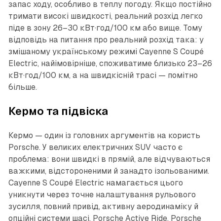
запас ходу, особливо в теплу погоду. Якщо постійно
тримати високі швидкості, реальний розхід легко
піде в зону 26–30 кВт·год/100 км або вище. Тому
відповідь на питання про реальний розхід така: у
змішаному українському режимі Cayenne S Coupé
Electric, найімовірніше, споживатиме близько 23–26
кВт·год/100 км, а на швидкісній трасі — помітно
більше.
Кермо та підвіска
Кермо — один із головних аргументів на користь
Porsche. У великих електричних SUV часто є
проблема: вони швидкі в прямій, але відчуваються
важкими, відстороненими й занадто ізольованими.
Cayenne S Coupé Electric намагається цього
уникнути через точне налаштування рульового
зусилля, повний привід, активну аеродинаміку й
опційні системи шасі. Porsche Active Ride, Porsche