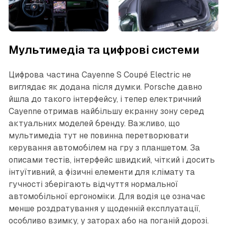
Мультимедіа та цифрові системи
Цифрова частина Cayenne S Coupé Electric не
виглядає як додана після думки. Porsche давно
йшла до такого інтерфейсу, і тепер електричний
Cayenne отримав найбільшу екранну зону серед
актуальних моделей бренду. Важливо, що
мультимедіа тут не повинна перетворювати
керування автомобілем на гру з планшетом. За
описами тестів, інтерфейс швидкий, чіткий і досить
інтуїтивний, а фізичні елементи для клімату та
гучності зберігають відчуття нормальної
автомобільної ергономіки. Для водія це означає
менше роздратування у щоденній експлуатації,
особливо взимку, у заторах або на поганій дорозі.