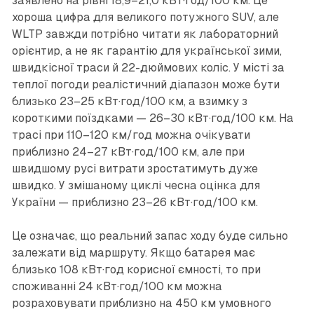
заявлено на рівні 18,9–21,0 кВт·год/100 км. Це
хороша цифра для великого потужного SUV, але
WLTP завжди потрібно читати як лабораторний
орієнтир, а не як гарантію для української зими,
швидкісної траси й 22-дюймових коліс. У місті за
теплої погоди реалістичний діапазон може бути
близько 23–25 кВт·год/100 км, а взимку з
короткими поїздками — 26–30 кВт·год/100 км. На
трасі при 110–120 км/год можна очікувати
приблизно 24–27 кВт·год/100 км, але при
швидшому русі витрати зростатимуть дуже
швидко. У змішаному циклі чесна оцінка для
України — приблизно 23–26 кВт·год/100 км.
Це означає, що реальний запас ходу буде сильно
залежати від маршруту. Якщо батарея має
близько 108 кВт·год корисної ємності, то при
споживанні 24 кВт·год/100 км можна
розраховувати приблизно на 450 км умовного