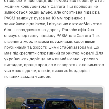
створюють пропорції, які неможливо переплутати з
жодним конкурентом. У Carrera T ці пропорції не
змінюються радикально, але спортивна підвіска
PASM занижує кузов на 10 мм порівняно зі
звичайною підвіскою, і візуально автомобіль стає
більш посадженим на дорогу. Porsche офіційно
описує спортивну підвіску PASM для Carrera T як
рішення з жорсткішими пружинами, коротшими
пружинами та жорсткішими стабілізаторами, що
має підкреслити спортивний характер моделі. Для
українських доріг це важливий нюанс: красиво
виглядає, краще працює в поворотах, але вимагає
уважності до ям, стиків, високих бордюрів і
поганих заїздів у двори.