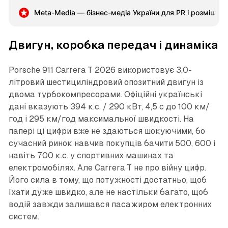
Meta-Media — бізнес-медіа України для PR і розміщен
Двигун, коробка передач і динаміка
Porsche 911 Carrera T 2026 використовує 3,0-
літровий шестициліндровий опозитний двигун із
двома турбокомпресорами. Офіційні українські
дані вказують 394 к.с. / 290 кВт, 4,5 с до 100 км/
год і 295 км/год максимальної швидкості. На
папері ці цифри вже не здаються шокуючими, бо
сучасний ринок навчив покупців бачити 500, 600 і
навіть 700 к.с. у спортивних машинах та
електромобілях. Але Carrera T не про війну цифр.
Його сила в тому, що потужності достатньо, щоб
їхати дуже швидко, але не настільки багато, щоб
водій завжди залишався пасажиром електронних
систем.