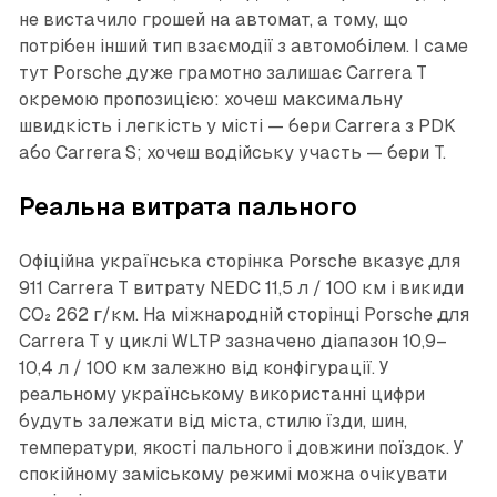
не вистачило грошей на автомат, а тому, що
потрібен інший тип взаємодії з автомобілем. І саме
тут Porsche дуже грамотно залишає Carrera T
окремою пропозицією: хочеш максимальну
швидкість і легкість у місті — бери Carrera з PDK
або Carrera S; хочеш водійську участь — бери T.
Реальна витрата пального
Офіційна українська сторінка Porsche вказує для
911 Carrera T витрату NEDC 11,5 л / 100 км і викиди
CO₂ 262 г/км. На міжнародній сторінці Porsche для
Carrera T у циклі WLTP зазначено діапазон 10,9–
10,4 л / 100 км залежно від конфігурації. У
реальному українському використанні цифри
будуть залежати від міста, стилю їзди, шин,
температури, якості пального і довжини поїздок. У
спокійному заміському режимі можна очікувати