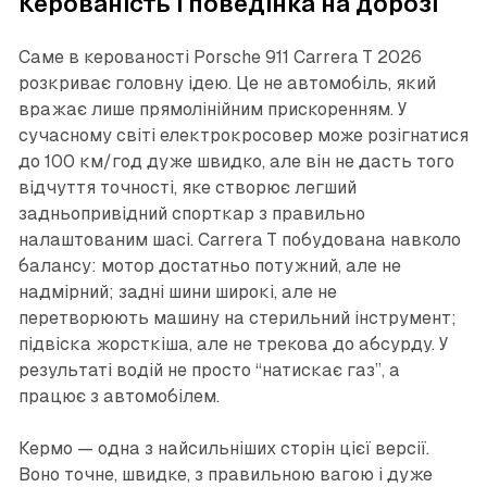
Керованість і поведінка на дорозі
Саме в керованості Porsche 911 Carrera T 2026
розкриває головну ідею. Це не автомобіль, який
вражає лише прямолінійним прискоренням. У
сучасному світі електрокросовер може розігнатися
до 100 км/год дуже швидко, але він не дасть того
відчуття точності, яке створює легший
задньопривідний спорткар з правильно
налаштованим шасі. Carrera T побудована навколо
балансу: мотор достатньо потужний, але не
надмірний; задні шини широкі, але не
перетворюють машину на стерильний інструмент;
підвіска жорсткіша, але не трекова до абсурду. У
результаті водій не просто “натискає газ”, а
працює з автомобілем.
Кермо — одна з найсильніших сторін цієї версії.
Воно точне, швидке, з правильною вагою і дуже