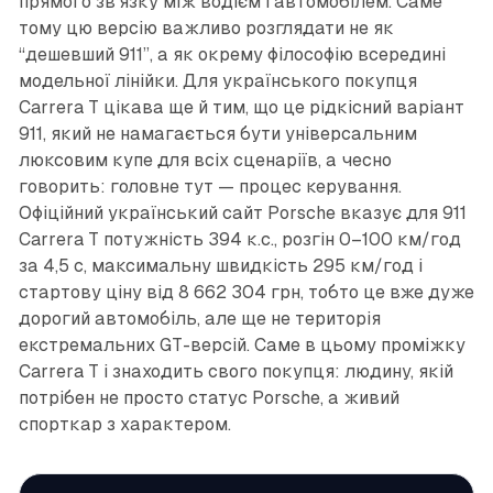
прямого зв’язку між водієм і автомобілем. Саме
тому цю версію важливо розглядати не як
“дешевший 911”, а як окрему філософію всередині
модельної лінійки. Для українського покупця
Carrera T цікава ще й тим, що це рідкісний варіант
911, який не намагається бути універсальним
люксовим купе для всіх сценаріїв, а чесно
говорить: головне тут — процес керування.
Офіційний український сайт Porsche вказує для 911
Carrera T потужність 394 к.с., розгін 0–100 км/год
за 4,5 с, максимальну швидкість 295 км/год і
стартову ціну від 8 662 304 грн, тобто це вже дуже
дорогий автомобіль, але ще не територія
екстремальних GT-версій. Саме в цьому проміжку
Carrera T і знаходить свого покупця: людину, якій
потрібен не просто статус Porsche, а живий
спорткар з характером.