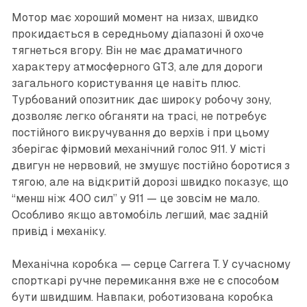
Мотор має хороший момент на низах, швидко
прокидається в середньому діапазоні й охоче
тягнеться вгору. Він не має драматичного
характеру атмосферного GT3, але для дороги
загального користування це навіть плюс.
Турбований опозитник дає широку робочу зону,
дозволяє легко обганяти на трасі, не потребує
постійного викручування до верхів і при цьому
зберігає фірмовий механічний голос 911. У місті
двигун не нервовий, не змушує постійно боротися з
тягою, але на відкритій дорозі швидко показує, що
“менш ніж 400 сил” у 911 — це зовсім не мало.
Особливо якщо автомобіль легший, має задній
привід і механіку.
Механічна коробка — серце Carrera T. У сучасному
спорткарі ручне перемикання вже не є способом
бути швидшим. Навпаки, роботизована коробка