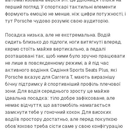
перший погляд. У спорткарі тактильні елементи
формують емоцію не менше, ніж цифри потужності, і
тут Porsche чудово розуміє свою аудиторію.
Посадка низька, але не екстремальна. Водій
сидить близько до підлоги, ноги витягнуті вперед,
кермо стоїть майже вертикально, а педалі
розташовані так, щоб ними було зручно працювати
не лише в повсякденному режимі, а й під час
активного водіння. Сидіння Sports Seats Plus, які
Porsche вказує для Carrera T, мають виразнішу
бічну підтримку й спортивніший профіль плечової
зони. Для водія середнього зросту це майже
ідеальна посадка: тіло добре зафіксоване, але
немає відчуття, що автомобіль намагається
замкнути тебе у гоночний кокон. Для високих
водіїв простору достатньо, але перед покупкою
обов’язково треба сісти саме у свою конфігурацію