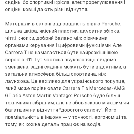
сидінь, бо спортивні крісла, електрорегулювання і
опційні ковші дають різні відчуття.
Матеріали в салоні відповідають рівню Porsche:
щільна шкіра, якісний пластик, акуратна збірка,
чіткі кнопки, добрий баланс між фізичними
органами керування і цифровими функціями. Але
Carrera T не намагається бути найрозкішнішою
версією 911. Тут частина звукоізоляції свідомо
зменшена, задні сидіння можуть бути відсутніми, а
загальна атмосфера більш спортивна, ніж
лаунжова. Це важливо для українського покупця,
який може порівнювати Carrera T з Mercedes-AMG
GT або Aston Martin Vantage: Porsche буде більш
технічним і зібраним, але не обов’язково м’якшим чи
багатшим на відчуття “дорогого салону”. Його
преміальність в іншому — у точності, ергономіці та
тому, як кожна деталь працює на водія.