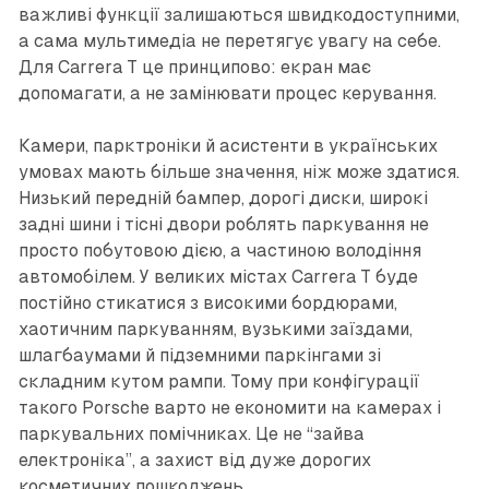
важливі функції залишаються швидкодоступними,
а сама мультимедіа не перетягує увагу на себе.
Для Carrera T це принципово: екран має
допомагати, а не замінювати процес керування.
Камери, парктроніки й асистенти в українських
умовах мають більше значення, ніж може здатися.
Низький передній бампер, дорогі диски, широкі
задні шини і тісні двори роблять паркування не
просто побутовою дією, а частиною володіння
автомобілем. У великих містах Carrera T буде
постійно стикатися з високими бордюрами,
хаотичним паркуванням, вузькими заїздами,
шлагбаумами й підземними паркінгами зі
складним кутом рампи. Тому при конфігурації
такого Porsche варто не економити на камерах і
паркувальних помічниках. Це не “зайва
електроніка”, а захист від дуже дорогих
косметичних пошкоджень.