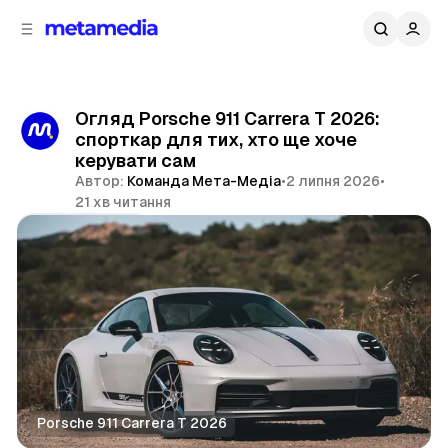
д
і
ч
о
в
н
м
о
ї
і
Огляд Porsche 911 Carrera T 2026:
п
с
спорткар для тих, хто ще хоче
т
а
керувати сам
н
у
Автор:
Команда Мета-Медіа
•
2 липня 2026
•
е
21 хв читання
л
і
Поділитися
Porsche 911 Carrera T 2026