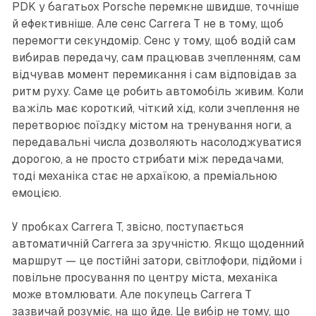
PDK у багатьох Porsche перемкне швидше, точніше
й ефективніше. Але сенс Carrera T не в тому, щоб
перемогти секундомір. Сенс у тому, щоб водій сам
вибирав передачу, сам працював зчепленням, сам
відчував момент перемикання і сам відповідав за
ритм руху. Саме це робить автомобіль живим. Коли
важіль має короткий, чіткий хід, коли зчеплення не
перетворює поїздку містом на тренування ноги, а
передавальні числа дозволяють насолоджуватися
дорогою, а не просто стрибати між передачами,
тоді механіка стає не архаїкою, а преміальною
емоцією.
У пробках Carrera T, звісно, поступається
автоматичній Carrera за зручністю. Якщо щоденний
маршрут — це постійні затори, світлофори, підйоми і
повільне просування по центру міста, механіка
може втомлювати. Але покупець Carrera T
зазвичай розуміє, на що йде. Це вибір не тому, що