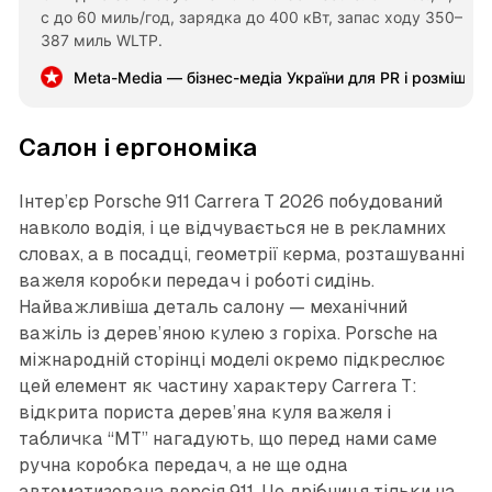
с до 60 миль/год, зарядка до 400 кВт, запас ходу 350–
387 миль WLTP.
Meta-Media — бізнес-медіа України для PR і розміщен
Салон і ергономіка
Інтер’єр Porsche 911 Carrera T 2026 побудований
навколо водія, і це відчувається не в рекламних
словах, а в посадці, геометрії керма, розташуванні
важеля коробки передач і роботі сидінь.
Найважливіша деталь салону — механічний
важіль із дерев’яною кулею з горіха. Porsche на
міжнародній сторінці моделі окремо підкреслює
цей елемент як частину характеру Carrera T:
відкрита пориста дерев’яна куля важеля і
табличка “MT” нагадують, що перед нами саме
ручна коробка передач, а не ще одна
автоматизована версія 911. Це дрібниця тільки на