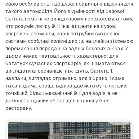
свою особливість, і це дуже правильне рішення для
такого автомобіля. Його відмінності від базової
Carrera помітні не випадковому перехожому, а тому,
хто розуміє логіку 911: інші акценти на кузові,
спортивні елементи, чорні патрубки вихлопної
системи, особливі колісні диски, наклейки зі схемою
перемикання передач на задніх бокових вікнах. У
цьому немає театральності, характерної для
багатьох сучасних спорткарів, які намагаються
виглядати агресивніше, ніж їдуть. Carrera T,
навпаки, виглядає стримано, але зібрано, і саме
така подача краще відповідає його суті: легший,
точніший, більш механічний 911 для водія, а не
демонстраційний об’єкт для паркінгу біля
ресторану.