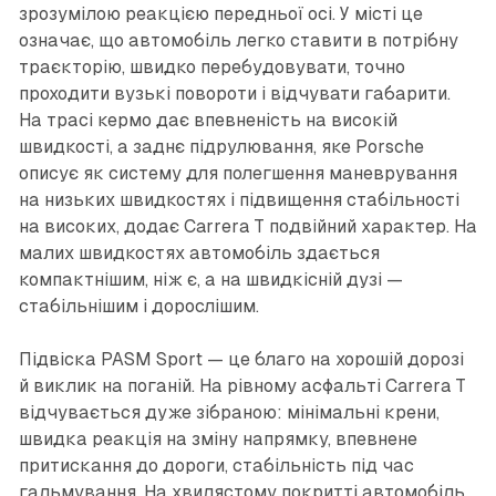
зрозумілою реакцією передньої осі. У місті це
означає, що автомобіль легко ставити в потрібну
траєкторію, швидко перебудовувати, точно
проходити вузькі повороти і відчувати габарити.
На трасі кермо дає впевненість на високій
швидкості, а заднє підрулювання, яке Porsche
описує як систему для полегшення маневрування
на низьких швидкостях і підвищення стабільності
на високих, додає Carrera T подвійний характер. На
малих швидкостях автомобіль здається
компактнішим, ніж є, а на швидкісній дузі —
стабільнішим і дорослішим.
Підвіска PASM Sport — це благо на хорошій дорозі
й виклик на поганій. На рівному асфальті Carrera T
відчувається дуже зібраною: мінімальні крени,
швидка реакція на зміну напрямку, впевнене
притискання до дороги, стабільність під час
гальмування. На хвилястому покритті автомобіль