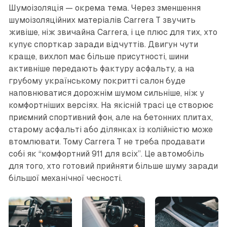
Шумоізоляція — окрема тема. Через зменшення
шумоізоляційних матеріалів Carrera T звучить
живіше, ніж звичайна Carrera, і це плюс для тих, хто
купує спорткар заради відчуттів. Двигун чути
краще, вихлоп має більше присутності, шини
активніше передають фактуру асфальту, а на
грубому українському покритті салон буде
наповнюватися дорожнім шумом сильніше, ніж у
комфортніших версіях. На якісній трасі це створює
приємний спортивний фон, але на бетонних плитах,
старому асфальті або ділянках із колійністю може
втомлювати. Тому Carrera T не треба продавати
собі як “комфортний 911 для всіх”. Це автомобіль
для того, хто готовий прийняти більше шуму заради
більшої механічної чесності.