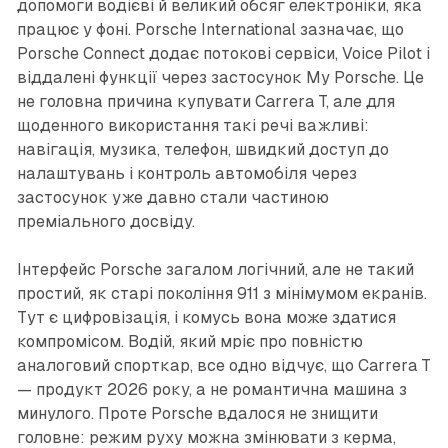
допомоги водієві й великий обсяг електроніки, яка
працює у фоні. Porsche International зазначає, що
Porsche Connect додає потокові сервіси, Voice Pilot і
віддалені функції через застосунок My Porsche. Це
не головна причина купувати Carrera T, але для
щоденного використання такі речі важливі:
навігація, музика, телефон, швидкий доступ до
налаштувань і контроль автомобіля через
застосунок уже давно стали частиною
преміального досвіду.
Інтерфейс Porsche загалом логічний, але не такий
простий, як старі покоління 911 з мінімумом екранів.
Тут є цифровізація, і комусь вона може здатися
компромісом. Водій, який мріє про повністю
аналоговий спорткар, все одно відчує, що Carrera T
— продукт 2026 року, а не романтична машина з
минулого. Проте Porsche вдалося не знищити
головне: режим руху можна змінювати з керма,