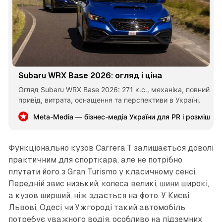
Subaru WRX Base 2026: огляд і ціна
Огляд Subaru WRX Base 2026: 271 к.с., механіка, повний
привід, витрата, оснащення та перспективи в Україні.
Meta-Media — бізнес-медіа України для PR і розміщен
Функціонально кузов Carrera T залишається доволі
практичним для спорткара, але не потрібно
плутати його з Gran Turismo у класичному сенсі.
Передній звис низький, колеса великі, шини широкі,
а кузов ширший, ніж здається на фото. У Києві,
Львові, Одесі чи Ужгороді такий автомобіль
потребує уважного водія, особливо на підземних