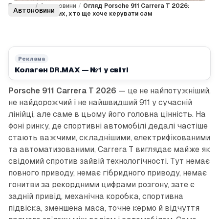
Головна
/
Автоновини
/
Огляд Porsche 911 Carrera T 2026:
Автоновини
спорткар для тих, хто ще хоче керувати сам
Реклама
Колаген DR.MAX — №1 у світі
Porsche 911 Carrera T 2026
— це не найпотужніший,
не найдорожчий і не найшвидший 911 у сучасній
лінійці, але саме в цьому його головна цінність. На
фоні ринку, де спортивні автомобілі дедалі частіше
стають важчими, складнішими, електрифікованими
та автоматизованими, Carrera T виглядає майже як
свідомий спротив зайвій технологічності. Тут немає
повного приводу, немає гібридного приводу, немає
гонитви за рекордними цифрами розгону, зате є
задній привід, механічна коробка, спортивна
підвіска, зменшена маса, точне кермо й відчуття