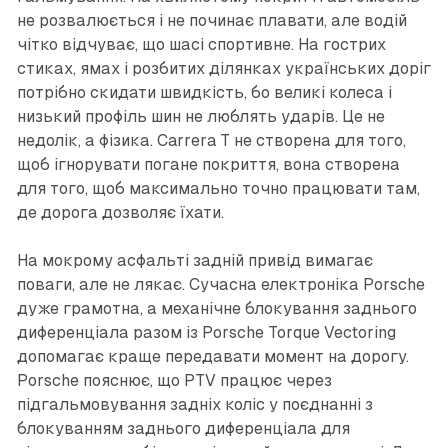
не розвалюється і не починає плавати, але водій
чітко відчуває, що шасі спортивне. На гострих
стиках, ямах і розбитих ділянках українських доріг
потрібно скидати швидкість, бо великі колеса і
низький профіль шин не люблять ударів. Це не
недолік, а фізика. Carrera T не створена для того,
щоб ігнорувати погане покриття, вона створена
для того, щоб максимально точно працювати там,
де дорога дозволяє їхати.
На мокрому асфальті задній привід вимагає
поваги, але не лякає. Сучасна електроніка Porsche
дуже грамотна, а механічне блокування заднього
диференціала разом із Porsche Torque Vectoring
допомагає краще передавати момент на дорогу.
Porsche пояснює, що PTV працює через
підгальмовування задніх коліс у поєднанні з
блокуванням заднього диференціала для