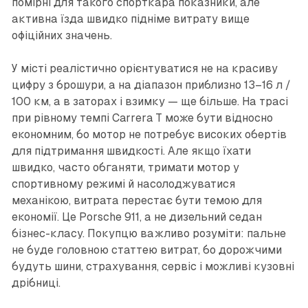
помірні для такого спорткара показники, але
активна їзда швидко підніме витрату вище
офіційних значень.
У місті реалістично орієнтуватися не на красиву
цифру з брошури, а на діапазон приблизно 13–16 л /
100 км, а в заторах і взимку — ще більше. На трасі
при рівному темпі Carrera T може бути відносно
економним, бо мотор не потребує високих обертів
для підтримання швидкості. Але якщо їхати
швидко, часто обганяти, тримати мотор у
спортивному режимі й насолоджуватися
механікою, витрата перестає бути темою для
економії. Це Porsche 911, а не дизельний седан
бізнес-класу. Покупцю важливо розуміти: пальне
не буде головною статтею витрат, бо дорожчими
будуть шини, страхування, сервіс і можливі кузовні
дрібниці.