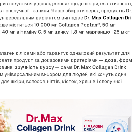
ристовується у дослідженнях щодо шкіри, еластичності
в і сполучної тканини. Якщо обирати серед продуктів
Dr
 універсальним варіантом виглядає
Dr. Max Collagen Dr
аше міститься
10 000 мг Collagen Peptan®
,
50 мг
,
40 мг вітаміну C
,
5 мг цинку
,
1,8 мг марганцю
і
25 мкг
колаген є ліками або гарантує однаковий результат для
нювати продукт за доказовими критеріями —
доза, форм
овини, зручність курсу
— саме
Dr. Max Collagen Drink
 універсальним вибором для людей, які хочуть один
ля шкіри, волосся, нігтів, кісток, хрящів і сполучної