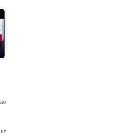
цька
ища
ант