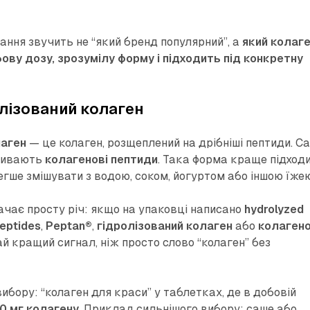
ання звучить не “який бренд популярний”, а
який колаг
ву дозу, зрозумілу форму і підходить під конкретну
лізований колаген
лаген
— це колаген, розщеплений на дрібніші пептиди. С
азивають
колагенові пептиди
. Така форма краще підход
легше змішувати з водою, соком, йогуртом або іншою їжею
ачає просту річ: якщо на упаковці написано
hydrolyzed
peptides
,
Peptan®
,
гідролізований колаген
або
колагено
ай кращий сигнал, ніж просто слово “колаген” без
бору: “колаген для краси” у таблетках, де в добовій
0 мг колагену
. Приклад сильнішого вибору: саше або