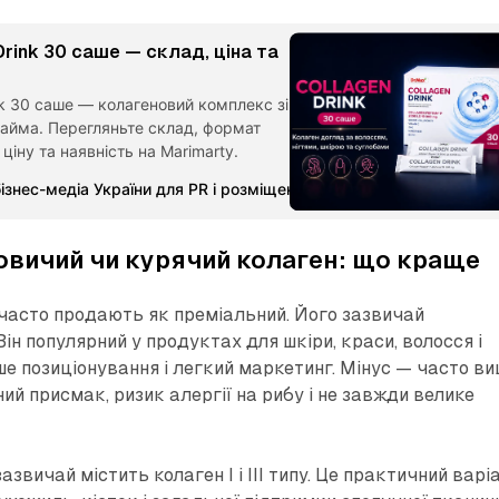
Drink 30 саше — склад, ціна та
nk 30 саше — колагеновий комплекс зі
айма. Перегляньте склад, формат
ціну та наявність на Marimarty.
ізнес-медіа України для PR і розміщення статей
Марія Стадни
овичий чи курячий колаген: що краще
часто продають як преміальний. Його зазвичай
Він популярний у продуктах для шкіри, краси, волосся і
ше позиціонування і легкий маркетинг. Мінус — часто в
ий присмак, ризик алергії на рибу і не завжди велике
азвичай містить колаген I і III типу. Це практичний варі