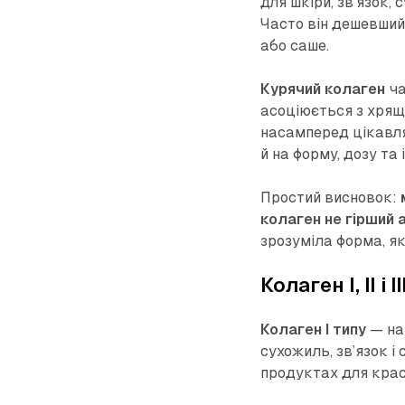
для шкіри, зв’язок,
Часто він дешевший
або саше.
Курячий колаген
ча
асоціюється з хрящ
насамперед цікавлят
й на форму, дозу та 
Простий висновок:
колаген не гірший
зрозуміла форма, як
Колаген I, II і
Колаген I типу
— най
сухожиль, зв’язок і
продуктах для краси