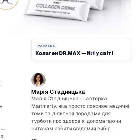
Реклама
Колаген DR.MAX — №1 у світі
,
Марія Стадницька
Марія Стадницька — авторка
Marimarty, яка просто пояснює медичні
ть
теми та ділиться порадами для
турботи про здоров’я, допомагаючи
читачам робити свідомий вибір.
р —
ка