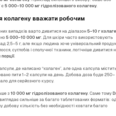
ї є
5 000–10 000 мг гідролізованого колагену
.
я колагену вважати робочим
чних випадків варто дивитися на діапазон
5–10 г колаг
зно
5 000–10 000 мг
. Для шкіри часто використовують
лад 2,5–5 г, але якщо людина хоче універсальний проду
олосся, суглобів і сполучної тканини, логічніше дивитися 
 порції
.
псули, де написано “колаген”, але одна капсула містит
овано пити 1–2 капсули на день. Добова доза буде 250–
ало для серйозного курсу.
аше з
10 000 мг гідролізованого колагену
. Саме тому
D
виглядає сильніше за багато таблетованих форматів: о
у добову кількість без необхідності ковтати багато