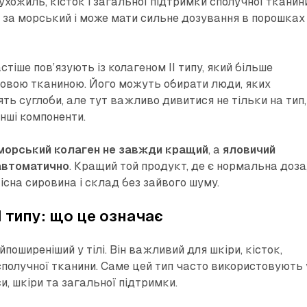
 сухожиль, кісток і загальної підтримки сполучної тканин
 за морський і може мати сильне дозування в порошках
стіше пов’язують із колагеном II типу, який більше
овою тканиною. Його можуть обирати люди, яких
ь суглоби, але тут важливо дивитися не тільки на тип,
інші компоненти.
морський колаген не завжди кращий
, а
яловичий
 автоматично
. Кращий той продукт, де є нормальна доза
існа сировина і склад без зайвого шуму.
 III типу: що це означає
поширеніший у тілі. Він важливий для шкіри, кісток,
 сполучної тканини. Саме цей тип часто використовують 
, шкіри та загальної підтримки.