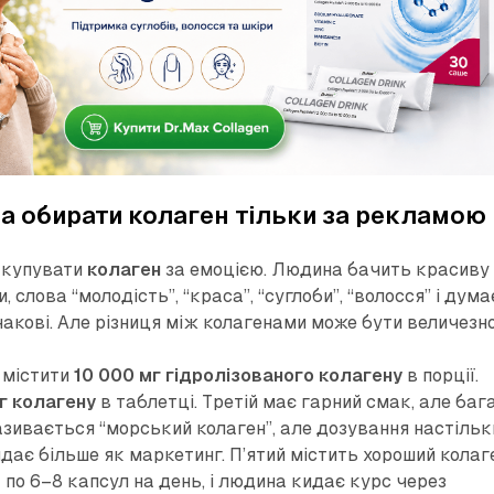
а обирати колаген тільки за рекламою
 купувати
колаген
за емоцією. Людина бачить красиву
, слова “молодість”, “краса”, “суглоби”, “волосся” і дума
накові. Але різниця між колагенами може бути величезн
 містити
10 000 мг гідролізованого колагену
в порції.
г колагену
в таблетці. Третій має гарний смак, але баг
азивається “морський колаген”, але дозування настільк
дає більше як маркетинг. П’ятий містить хороший колаг
 по 6–8 капсул на день, і людина кидає курс через