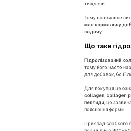
тиждень.
Тому правильне пит
має нормальну добо
задачу
.
Що таке гідро
Гідролізований ко
тому його часто н
для добавок, бо її 
Для покупця це озн
collagen
,
collagen 
пептиди
, це зазвич
пояснення форми.
Приклад слабкого ви
порції лише
300–50