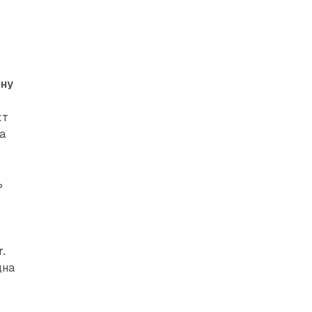
ену
кт
на
ь
r.
дна