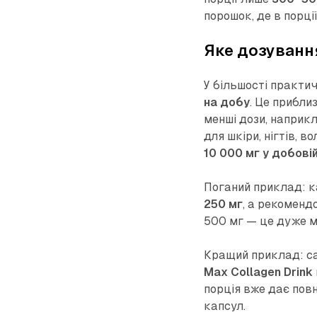
порошок, де в порці
Яке дозуванн
У більшості практи
на добу
. Це прибли
менші дози, наприк
для шкіри, нігтів, в
10 000 мг у добовій
Поганий приклад: ка
250 мг
, а рекоменд
500 мг — це дуже м
Кращий приклад: с
Max Collagen Drink
порція вже дає повн
капсул.