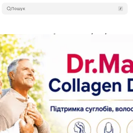
Пошук
ен краще: доказовий алгоритм вибору без рекла
Стадницька
•
5 липня 2026
•
14 хв читання