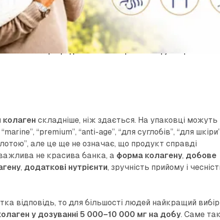
кий колаген краще: доказовий алгоритм вибору без реклами
 колаген
складніше, ніж здається. На упаковці можуть
“marine”, “premium”, “anti-age”, “для суглобів”, “для шкіри”
лотою”, але це ще не означає, що продукт справді
і важлива не красива банка, а
форма колагену
,
добове
агену
,
додаткові нутрієнти
, зручність прийому і чесніс
тка відповідь, то для більшості людей найкращий вибі
колаген у дозуванні 5 000–10 000 мг на добу
. Саме та