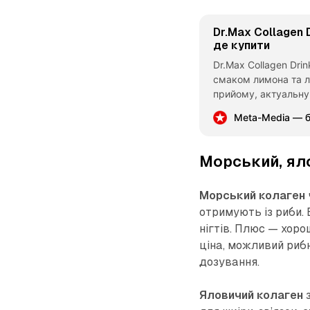
Dr.Max Collagen 
де купити
Dr.Max Collagen Dri
смаком лимона та л
прийому, актуальну 
Meta-Media — б
Морський, ял
Морський колаген
отримують із риби. 
нігтів. Плюс — хоро
ціна, можливий рибн
дозування.
Яловичий колаген
з