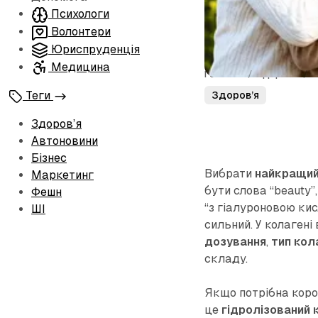
Психологи
Волонтери
Юриспруденція
Медицина
Головна
/
Здоров’я
/
Я
Теги
Здоров’я
Здоров’я
Автоновини
Бізнес
Вибрати
найкращий
Маркетинг
бути слова “beauty”, 
Фешн
“з гіалуроновою кис
ШІ
сильний. У колаген
дозування
,
тип кол
складу.
Якщо потрібна коро
це
гідролізований 