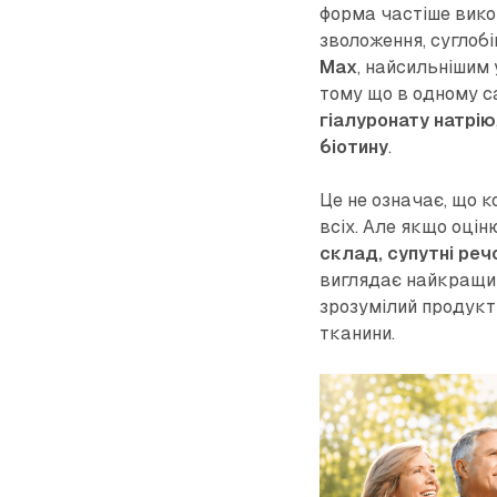
форма частіше вико
зволоження, суглобі
Max
, найсильнішим
тому що в одному с
гіалуронату натрію
біотину
.
Це не означає, що 
всіх. Але якщо оці
склад, супутні реч
виглядає найкращим
зрозумілий продукт д
тканини.