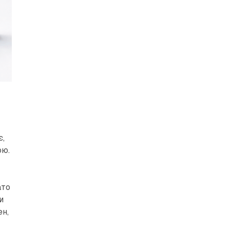
є,
ою.
ато
и
ен,